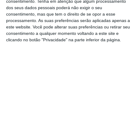
que vai tornar-me mais feliz”, disse a
consentimento.
Tenha em atenção que algum processamento
dos seus dados pessoais poderá não exigir o seu
apresentadora, esta tarde, no hotel Pestana
consentimento, mas que tem o direito de se opor a esse
CR7, em Lisboa, criticando a forma como a
processamento. As suas preferências serão aplicadas apenas a
notícia de fim da publicação foi recebida por
este website. Você pode alterar suas preferências ou retirar seu
consentimento a qualquer momento voltando a este site e
muitas pessoas.
clicando no botão "Privacidade" na parte inferior da página.
“Aquilo que me deixou mais triste esta
semana foi aquilo que considero essencial na
imprensa, que é a verdade, não ter sido
usada por todos mas apenas por alguns”,
disse a apresentadora.
Quanto vale a marca Cristina Ferreira?
Ler Mais