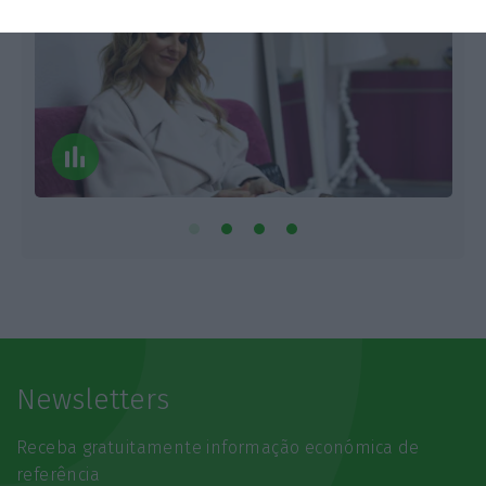
Newsletters
Receba gratuitamente informação económica de
referência