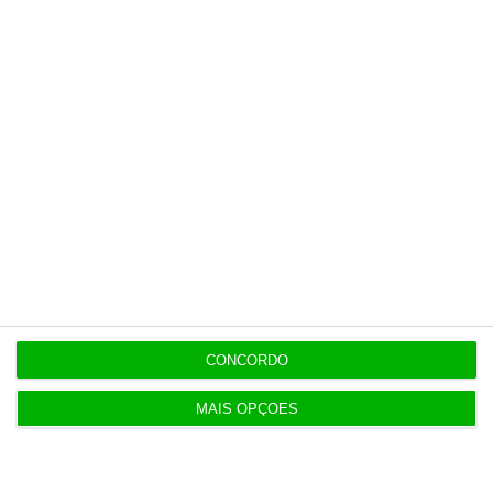
CaixaBank
11:53
Campilho e Suárez continuam à frente da
seguradora Victoria
Populares
CONCORDO
“O ESG morreu, longa vida ao ESG”
7:05
MAIS OPÇÕES
Irão anuncia possível acordo com Omã em Ormuz