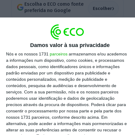
Escolha o ECO como fonte
›
Escolher
preferida no Google
A
31 de janeiro, Nuno Santiago, presidente
executivo da editora da Cristina, a Masemba
,
Damos valor à sua privacidade
dava conta de que a empresa iria deixar de
Nós e os nossos 1731
parceiros
armazenamos e/ou acedemos
produzir a publicação. O número de fevereiro,
a informações num dispositivo, como cookies, e processamos
que conta com Alberto João Jardim na capa,
dados pessoais, como identificadores únicos e informações
chegou às bancas esta semana.
padrão enviadas por um dispositivo para publicidade e
conteúdos personalizados, medição de publicidade e
conteúdos, pesquisa de audiências e desenvolvimento de
serviços.
Com a sua permissão, nós e os nossos parceiros
poderemos usar identificação e dados de geolocalização
precisos através da procura de dispositivos. Poderá clicar para
consentir o processamento por nossa parte e pela parte dos
nossos 1731 parceiros, conforme descrito acima. Em
“Eu sou apresentadora de televisão. E este foi
alternativa, pode aceder a informações mais pormenorizadas e
um projeto e não é acabar ou não acabar
alterar as suas preferências antes de consentir ou recusar o