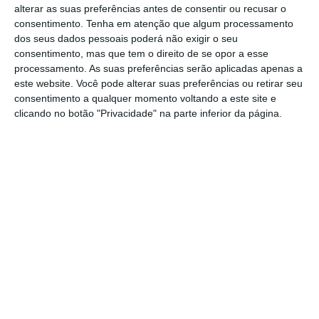
alterar as suas preferências antes de consentir ou recusar o
consentimento.
Tenha em atenção que algum processamento
dos seus dados pessoais poderá não exigir o seu
consentimento, mas que tem o direito de se opor a esse
processamento. As suas preferências serão aplicadas apenas a
este website. Você pode alterar suas preferências ou retirar seu
consentimento a qualquer momento voltando a este site e
clicando no botão "Privacidade" na parte inferior da página.
Fonte: Bloomberg (valores em dólares)
“
A incerteza está a voltar à economia e aos
mercados financeiros
, com a euforia em torno
de Trump a começar realmente a
desaparecer. Isto vai continuar a suportar o
ouro”, refere Jordan Eliseo, economista-chefe
da Australian Bullion, à
Bloomberg
.
Além de Trump, os mercados estão também a