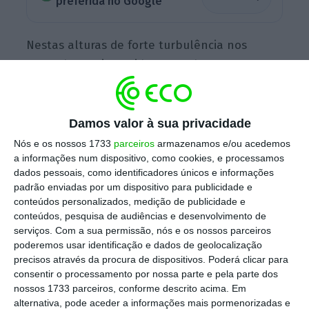
preferida no Google
Nestas alturas de forte turbulência nos
mercados, os investidores tendem a procurar
ativos mais seguros para colocarem o
dinheiro.
É o caso do ouro, considerado um
ativo de refúgio por excelência. O metal
Damos valor à sua privacidade
precioso está a subir de forma sustentada,
Nós e os nossos 1733
parceiros
armazenamos e/ou acedemos
a informações num dispositivo, como cookies, e processamos
negociando em máximos de três meses. Segue
dados pessoais, como identificadores únicos e informações
a valorizar, nesta sessão, 0,1% para cotar nos
padrão enviadas por um dispositivo para publicidade e
1.242,10 dólares a onça.
conteúdos personalizados, medição de publicidade e
conteúdos, pesquisa de audiências e desenvolvimento de
serviços.
Com a sua permissão, nós e os nossos parceiros
poderemos usar identificação e dados de geolocalização
Ouro em máximo de três meses
precisos através da procura de dispositivos. Poderá clicar para
consentir o processamento por nossa parte e pela parte dos
nossos 1733 parceiros, conforme descrito acima. Em
alternativa, pode aceder a informações mais pormenorizadas e