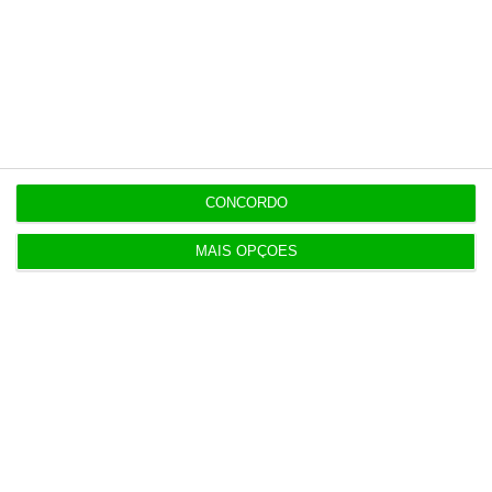
Serão os salários apenas a ponta de um
icebergue?
3 Agosto 2026
Candidaturas prolongadas até 10 de setembro
3 Agosto 2026
CONCORDO
Há 2 candidatos a fornecer comboios de alta
MAIS OPÇÕES
velocidade à CP
3 Agosto 2026
Publicado contrato com consultora para pôr
ordem nos exames
4 Agosto 2026