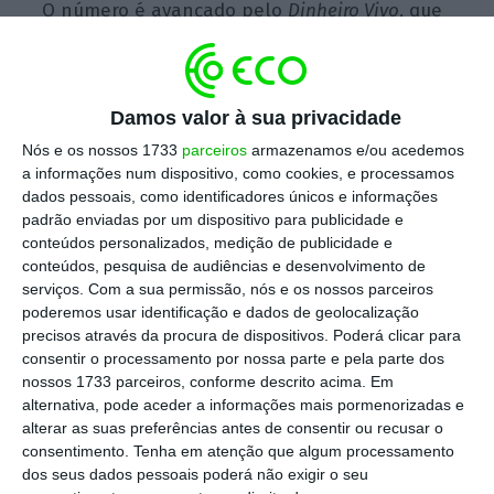
O número é avançado pelo
Dinheiro Vivo
, que
dá conta de que, em 2014, o valor
patrimonial dos prédios urbanos ascendia a
419,38 mil milhões de euros. Um ano depois,
Damos valor à sua privacidade
era de 414,68 mil milhões de euros.
Nós e os nossos 1733
parceiros
armazenamos e/ou acedemos
a informações num dispositivo, como cookies, e processamos
dados pessoais, como identificadores únicos e informações
Esta reavaliação do valor patrimonial,
padrão enviadas por um dispositivo para publicidade e
conteúdos personalizados, medição de publicidade e
somada a um aumento do número de
conteúdos, pesquisa de audiências e desenvolvimento de
isenções, fez com que, no ano passado,
a
serviços.
Com a sua permissão, nós e os nossos parceiros
receita do IMI recuasse em cerca de 44 milhões
poderemos usar identificação e dados de geolocalização
precisos através da procura de dispositivos. Poderá clicar para
de euros, para 1.534 milhões
.
consentir o processamento por nossa parte e pela parte dos
nossos 1733 parceiros, conforme descrito acima. Em
Ao
Dinheiro Vivo
, a Autoridade Tributária
alternativa, pode aceder a informações mais pormenorizadas e
alterar as suas preferências antes de consentir ou recusar o
explica que a variação do valor patrimonial
consentimento.
Tenha em atenção que algum processamento
resulta de
correções no âmbito da avaliação
dos seus dados pessoais poderá não exigir o seu