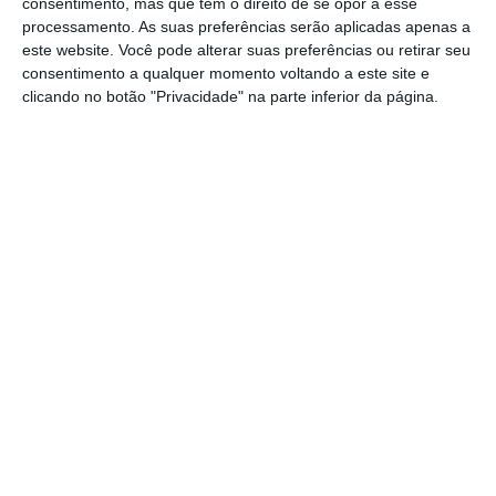
geral da propriedade urbana, bem como de
consentimento, mas que tem o direito de se opor a esse
processamento. As suas preferências serão aplicadas apenas a
novos pedidos de avaliação
, “designadamente
este website. Você pode alterar suas preferências ou retirar seu
por alteração do coeficiente de vetustez [o
consentimento a qualquer momento voltando a este site e
número de anos da casa] do valor base dos
clicando no botão "Privacidade" na parte inferior da página.
prédios edificados e do coeficiente de
ajustamento de áreas”.
https://eco.sapo.pt/2017/04/19/valor-patrimonial-das-casas-caiu-47-mil-milhoes-num-ano/
Copiar
Assine o ECO Premium
No momento em que a informação é