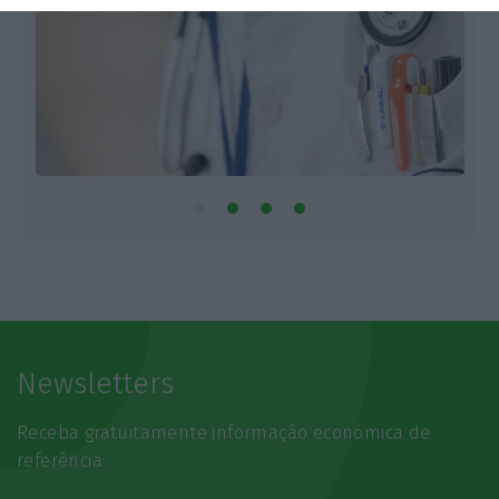
Newsletters
Receba gratuitamente informação económica de
referência