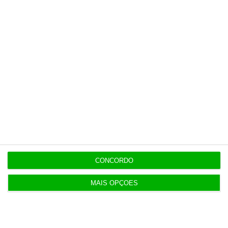
Há escolas que ainda não receberam
reapreciações dos exames
Populares
AstraZeneca negoceia megafusão com BMS
3 Agosto 2026
CONCORDO
Rock ‘n’ Law volta a 1 de outubro
MAIS OPÇÕES
3 Agosto 2026
Projeto estuda diagnóstico precoce da doença