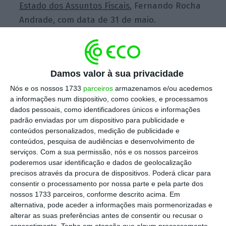
Estado dos Assuntos
Fiscais
, Fernando Rocha
Andrade, com data de 31 de maio.
Empresas podem entregar IES até 22 de julho
Damos valor à sua privacidade
Ler Mais
Nós e os nossos 1733
parceiros
armazenamos e/ou acedemos
a informações num dispositivo, como cookies, e processamos
dados pessoais, como identificadores únicos e informações
A IES consiste na entrega, por via eletrónica,
padrão enviadas por um dispositivo para publicidade e
conteúdos personalizados, medição de publicidade e
de um conjunto de informações de natureza
conteúdos, pesquisa de audiências e desenvolvimento de
contabilística, fiscal e estatística. No
serviços.
Com a sua permissão, nós e os nossos parceiros
despacho em que estende o prazo, o Governo
poderemos usar identificação e dados de geolocalização
precisos através da procura de dispositivos. Poderá clicar para
indica que não houve alterações aos
consentir o processamento por nossa parte e pela parte dos
formulários em vigor, ainda que um decreto-
nossos 1733 parceiros, conforme descrito acima. Em
lei de 2015 tenha introduzido “alterações
alternativa, pode aceder a informações mais pormenorizadas e
alterar as suas preferências antes de consentir ou recusar o
relevantes para as microentidades”. Porém, a