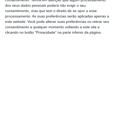
consentimento.
Tenha em atenção que algum processamento
aplicação para submeter esta declaração teve
dos seus dados pessoais poderá não exigir o seu
de ser adaptada
“para ajustar as validações
consentimento, mas que tem o direito de se opor a esse
processamento. As suas preferências serão aplicadas apenas a
que se mostravam necessárias” face àquelas
este website. Você pode alterar suas preferências ou retirar seu
alterações, explica o despacho, adiantando
consentimento a qualquer momento voltando a este site e
depois que a entrega pode então “ser
clicando no botão "Privacidade" na parte inferior da página.
cumprida até ao dia 22 de julho de 2017, sem
quaisquer acréscimos ou penalidades”.
A Ordem dos Contabilistas Certificados (OCC)
já tinha solicitado a prorrogação do prazo de
entrega da IES, “devido à especial
complexidade e dificuldade de
preenchimento da declaração que justifica
este tratamento especial”.