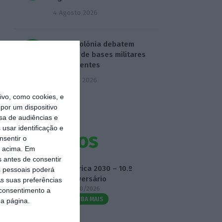
4 Agosto 2026
EUA e Polónia debatem
criação de bases militares
permanentes
5 Agosto 2026
vo, como cookies, e
por um dispositivo
sa de audiências e
usar identificação e
Eventos
nsentir o
o acima. Em
s antes de consentir
Fábrica 2030 – 10.º
 pessoais poderá
Aniversário
s suas preferências
14/10/2026
 consentimento a
SAIBA MAIS
da página.