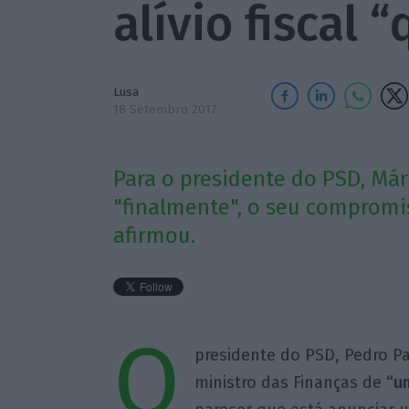
alívio fiscal 
Lusa
18 Setembro 2017
Para o presidente do PSD, Má
"finalmente", o seu compromi
afirmou.
O
presidente do PSD, Pedro P
ministro das Finanças de
“u