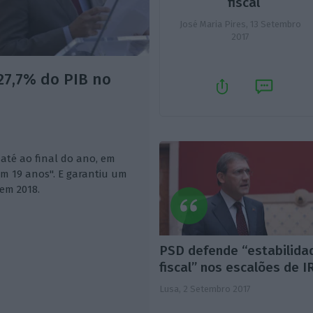
fiscal
José Maria Pires,
13 Setembro
2017
27,7% do PIB no
até ao final do ano, em
em 19 anos". E garantiu um
em 2018.
PSD defende “estabilida
fiscal” nos escalões de I
Lusa,
2 Setembro 2017