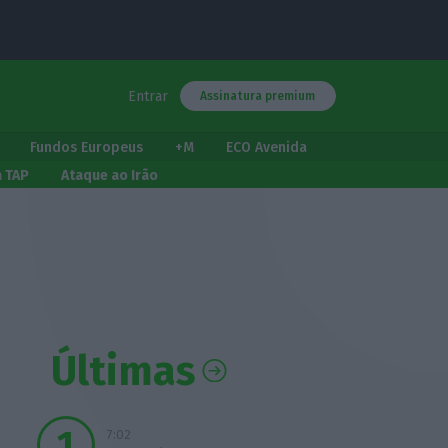
Entrar
Assinatura premium
Fundos Europeus
+M
ECO Avenida
a TAP
Ataque ao Irão
Últimas
7:02