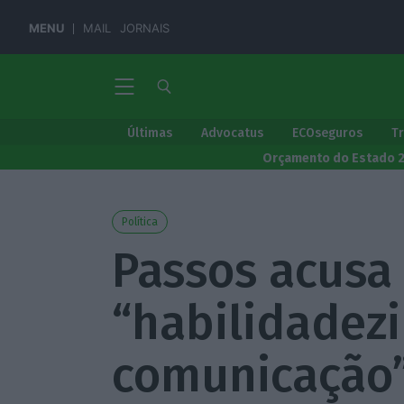
MENU
MAIL
JORNAIS
Últimas
Advocatus
ECOseguros
T
Orçamento do Estado 
Política
Passos acusa
“habilidadez
comunicação”