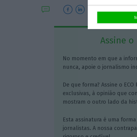
M
Assine o
No momento em que a infor
nunca, apoie o jornalismo in
De que forma? Assine o ECO 
exclusivas, à opinião que co
mostram o outro lado da hist
Esta assinatura é uma forma
jornalistas. A nossa contrap
rigoroso e credível.