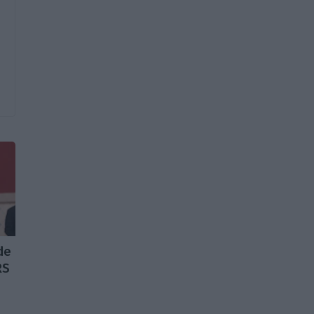
de
RS