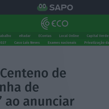
rabalho
eRadar
EContas
Local Online
Capital Verde
2027
Caso Luís Neves
Exames nacionais
Privatização d
 Centeno de
inha de
 ao anunciar