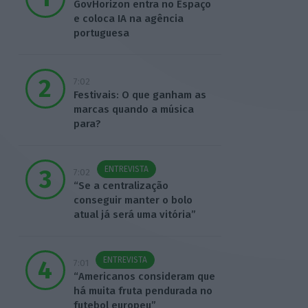
GovHorizon entra no Espaço
e coloca IA na agência
portuguesa
7:02
Festivais: O que ganham as
marcas quando a música
para?
ENTREVISTA
7:02
“Se a centralização
conseguir manter o bolo
atual já será uma vitória”
ENTREVISTA
7:01
“Americanos consideram que
há muita fruta pendurada no
futebol europeu”