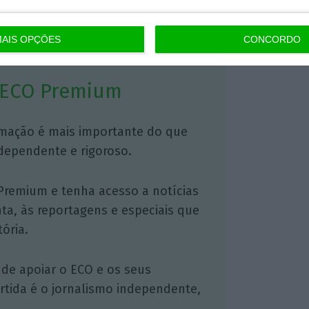
https://eco.sapo.pt/2017/09/18/passos-acusa-centeno-de-habilidadezinha-de-comunicacao-ao-anunciar-alivio-fiscal-que-nao-o-e/
Copiar
AIS OPÇÕES
CONCORDO
 ECO Premium
mação é mais importante do que
dependente e rigoroso.
Premium e tenha acesso a notícias
nta, às reportagens e especiais que
ória.
 de apoiar o ECO e os seus
artida é o jornalismo independente,