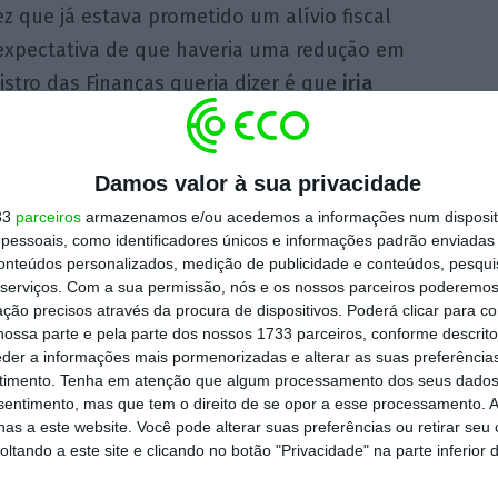
 que já estava prometido um alívio fiscal
 expectativa de que haveria uma redução em
istro das Finanças queria dizer é que
iria
 de que a sobretaxa de IRS desaparecesse
até
e”, criticou.
Damos valor à sua privacidade
uis anunciar uma coisa que parece o que não
33
parceiros
armazenamos e/ou acedemos a informações num dispositi
essoais, como identificadores únicos e informações padrão enviadas 
im da sobretaxa. “O ministro das Finanças
conteúdos personalizados, medição de publicidade e conteúdos, pesqui
que em 2018 ia haver novidade para essas
serviços.
Com a sua permissão, nós e os nossos parceiros poderemos 
ção precisos através da procura de dispositivos. Poderá clicar para co
to não há nenhumas, é uma habilidadezinha
ossa parte e pela parte dos nossos 1733 parceiros, conforme descrit
eder a informações mais pormenorizadas e alterar as suas preferência
timento.
Tenha em atenção que algum processamento dos seus dados
nsentimento, mas que tem o direito de se opor a esse processamento. A
rar “que haja condições” para que o Governo
as a este website. Você pode alterar suas preferências ou retirar seu
im à sobretaxa
.
tando a este site e clicando no botão "Privacidade" na parte inferior 