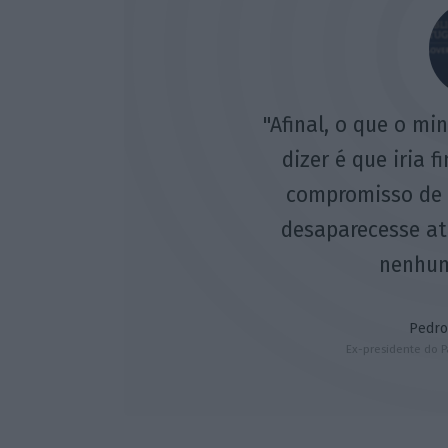
"Afinal, o que o mi
dizer é que iria 
compromisso de 
desaparecesse até
nenhum
Pedro
Ex-presidente do P