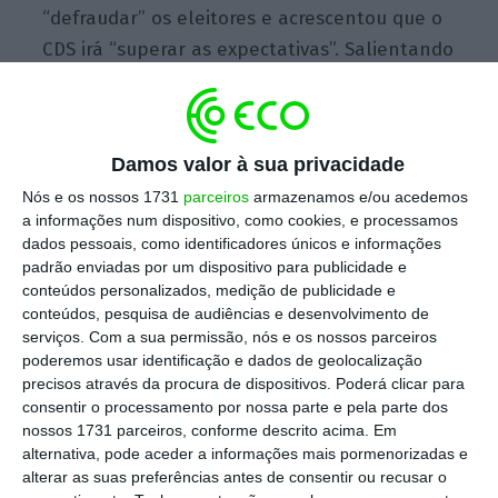
“defraudar” os eleitores e acrescentou que o
CDS irá “superar as expectativas”. Salientando
que as eleições autárquicas não eram de
menor importância para os centristas, a
candidata à Câmara frisou que os resultados
Damos valor à sua privacidade
“estão à vista”.
Nós e os nossos 1731
parceiros
armazenamos e/ou acedemos
a informações num dispositivo, como cookies, e processamos
dados pessoais, como identificadores únicos e informações
padrão enviadas por um dispositivo para publicidade e
Projeções dão maioria absoluta a Medina
conteúdos personalizados, medição de publicidade e
Ler Mais
conteúdos, pesquisa de audiências e desenvolvimento de
serviços.
Com a sua permissão, nós e os nossos parceiros
poderemos usar identificação e dados de geolocalização
precisos através da procura de dispositivos. Poderá clicar para
“Queremos crescer autarquicamente”
,
consentir o processamento por nossa parte e pela parte dos
reforçou Cristas, adiantando que estão
nossos 1731 parceiros, conforme descrito acima. Em
garantidas cinco Câmaras, que “vão ainda ser
alternativa, pode aceder a informações mais pormenorizadas e
alterar as suas preferências antes de consentir ou recusar o
reforçadas”. Depois de felicitar Rui Moreira