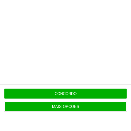
5 Agosto 2026
Ministro garante entrada a “todos os imigrantes”
com emprego
Populares
O fenómeno MrBeast
1 Agosto 2026
CONCORDO
MAIS OPÇÕES
Multas a empresas por trabalho não declarado
perto das 7 mil
3 Agosto 2026