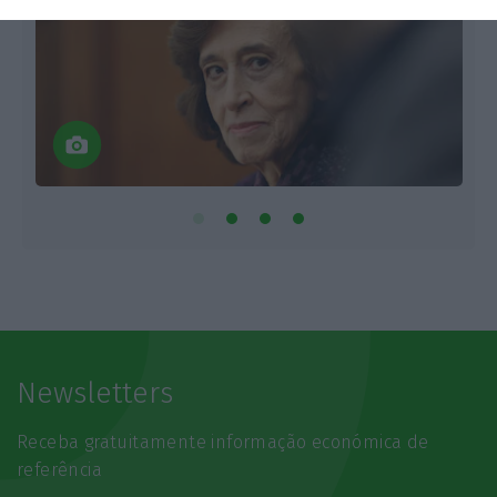
Newsletters
Receba gratuitamente informação económica de
referência