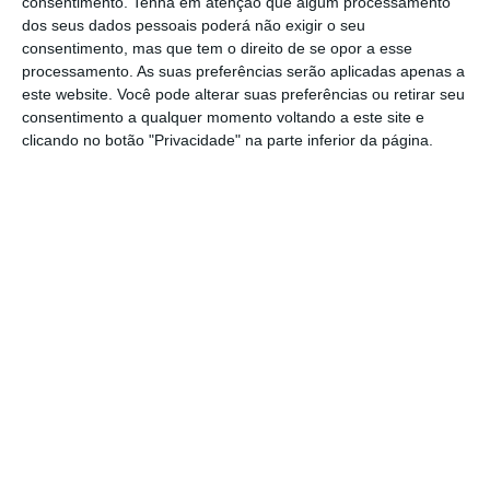
consentimento.
Tenha em atenção que algum processamento
pelos resultados obtidos no Porto, Assunção
dos seus dados pessoais poderá não exigir o seu
Cristas falou em Lisboa:
“a confirmarem-se as
consentimento, mas que tem o direito de se opor a esse
processamento. As suas preferências serão aplicadas apenas a
projeções, teremos em Lisboa o melhor
este website. Você pode alterar suas preferências ou retirar seu
resultado do CDS desde 1976.”
E “porventura
consentimento a qualquer momento voltando a este site e
estaremos em condições de triplicar o
clicando no botão "Privacidade" na parte inferior da página.
número de vereadores” na Câmara que,
a
julgar pelas projeções, será liderada pelo
socialista Fernando Medina.
“Posso dizer com tranquilidade e com grande
alegria que o CDS cumpriu o seu objetivo, que
o CDS superou o seu objetivo”, realçou
Assunção Cristas, prometendo depois
“superar as expectativas” e “devolver em
dobro”.