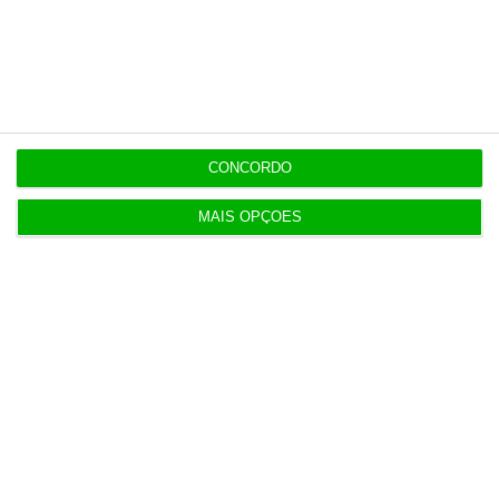
às editoras
12:00
Banksy custa 175 mil euros aos contribuintes
ingleses
CONCORDO
MAIS OPÇÕES
Populares
Alentejo 2030 com 5,3 milhões para recuperação
de património
4 Agosto 2026