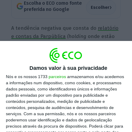
Escolha o ECO como fonte
›
Escolher
preferida no Google
A tendência negativa que consta do
relatório
e contas da Parpública
(holding
onde estão
concentrados os 50% do capital da TAP que
são detidos pelo Estado) é lida pela
companhia aérea como
“absolutamente
Damos valor à sua privacidade
imaterial na proporção dos valores
Nós e os nossos 1733
parceiros
armazenamos e/ou acedemos
movimentados pelo grupo”
, explicou fonte
a informações num dispositivo, como cookies, e processamos
oficial da TAP ao
Público
.
dados pessoais, como identificadores únicos e informações
padrão enviadas por um dispositivo para publicidade e
conteúdos personalizados, medição de publicidade e
Do lado dos proveitos, a transportadora
conteúdos, pesquisa de audiências e desenvolvimento de
serviços.
Com a sua permissão, nós e os nossos parceiros
arrecadou receitas de 1.254,4 milhões de
poderemos usar identificação e dados de geolocalização
euros
, o que representa um
crescimento de
precisos através da procura de dispositivos. Poderá clicar para