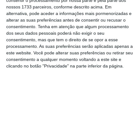
11,3%
. Os indicadores operacionais e
consentir o processamento por nossa parte e pela parte dos
nossos 1733 parceiros, conforme descrito acima. Em
financeiros têm sido, por isso, considerados
alternativa, pode aceder a informações mais pormenorizadas e
pela companhia como “bastante favoráveis”.
alterar as suas preferências antes de consentir ou recusar o
consentimento.
Tenha em atenção que algum processamento
dos seus dados pessoais poderá não exigir o seu
TAP bate recorde em agosto: 1,42 milhões de
consentimento, mas que tem o direito de se opor a esse
passageiros
processamento. As suas preferências serão aplicadas apenas a
Ler Mais
este website. Você pode alterar suas preferências ou retirar seu
consentimento a qualquer momento voltando a este site e
clicando no botão "Privacidade" na parte inferior da página.
Neste cenário, a mesma fonte avança ainda
que “o facto de os resultados do primeiro
semestre se encontrarem em linha com os do
ano passado é particularmente
encorajador
para a expectativa de resultados do ano
,
atendendo ao previsto para o semestre”.
Segundo o relatório, os 50% das ações de