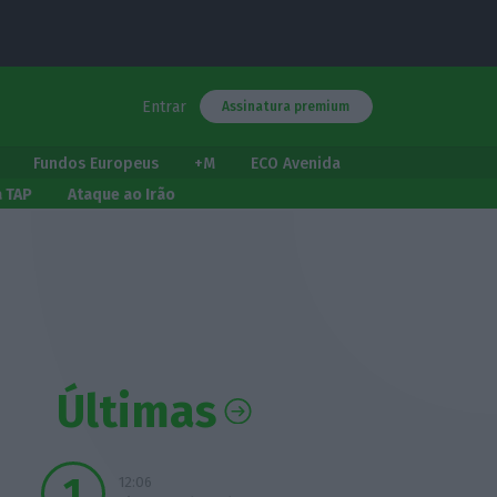
Entrar
Assinatura premium
Fundos Europeus
+M
ECO Avenida
a TAP
Ataque ao Irão
Últimas
12:06