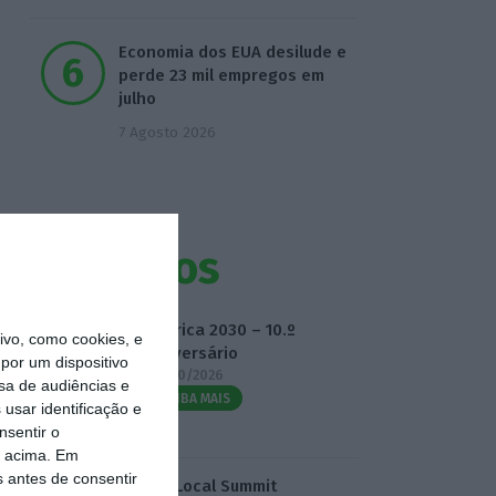
Economia dos EUA desilude e
perde 23 mil empregos em
julho
7 Agosto 2026
Eventos
Fábrica 2030 – 10.º
vo, como cookies, e
Aniversário
por um dispositivo
14/10/2026
sa de audiências e
SAIBA MAIS
usar identificação e
nsentir o
o acima. Em
s antes de consentir
3.º Local Summit