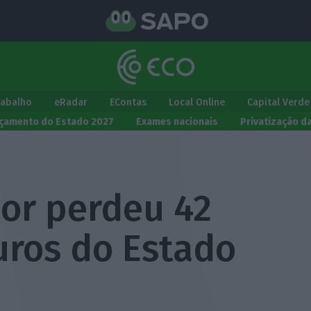
rabalho
eRadar
EContas
Local Online
Capital Verde
çamento do Estado 2027
Exames nacionais
Privatização d
ior perdeu 42
uros do Estado