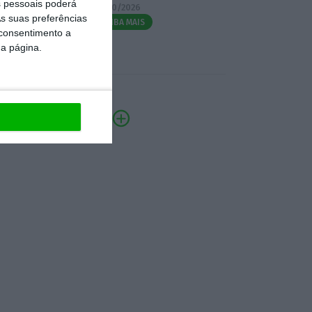
 pessoais poderá
07/10/2026
s suas preferências
SAIBA MAIS
 consentimento a
da página.