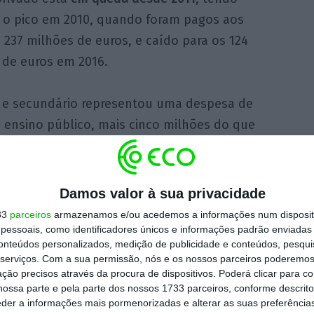
o o pico em 2010, quando foram pagos aos
 237 milhões de euros, e caído para os 124
 de euros em 2016.
co e secundário representou uma despesa de
 ensino público, mais cinco milhões do que
 de euros no ensino privado, menos um milhão
Damos valor à sua privacidade
s abrangidos pela ação social escolar
, houve
33
parceiros
armazenamos e/ou acedemos a informações num dispositi
 básico, dos 35% em 2008-2009 para os 30%
essoais, como identificadores únicos e informações padrão enviadas 
conteúdos personalizados, medição de publicidade e conteúdos, pesqui
serviços.
Com a sua permissão, nós e os nossos parceiros poderemos 
ção precisos através da procura de dispositivos. Poderá clicar para co
ossa parte e pela parte dos nossos 1733 parceiros, conforme descrit
 3.º ciclo do ensino básico está há cinco
eder a informações mais pormenorizadas e alterar as suas preferência
ino secundário tem-se assistido a um ligeiro