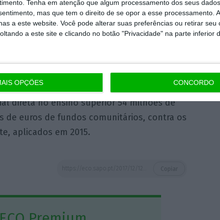
timento.
Tenha em atenção que algum processamento dos seus dados
nsentimento, mas que tem o direito de se opor a esse processamento. A
009 para os 25% em 2016-2017.
as a este website. Você pode alterar suas preferências ou retirar seu
tando a este site e clicando no botão "Privacidade" na parte inferior 
 social direta baixou em 2016 face ao ano
da por fundos nacionais, quer na financiada
AIS OPÇÕES
CONCORDO
al direta no ensino superior 54 milhões de
s de euros de fundos comunitários, contra os
te, aplicados em 2015.
https://eco.sapo.pt/2017/12/12/ensino-superior-perdeu-42-milhoes-de-euros-do-estado-num-ano/
Copiar
 ECO Premium