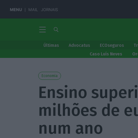
MENU
MAIL
JORNAIS
Últimas
Advocatus
ECOseguros
T
Caso Luís Neves
Or
Economia
Ensino super
milhões de e
num ano