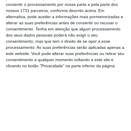
consentir o processamento por nossa parte e pela parte dos
nossos 1731 parceiros, conforme descrito acima. Em
alternativa, pode aceder a informações mais pormenorizadas e
Outros países foram capazes de
alterar as suas preferências antes de consentir ou recusar o
consentimento.
Tenha em atenção que algum processamento
responder com políticas de
dos seus dados pessoais poderá não exigir o seu
inovação inteligentes e
consentimento, mas que tem o direito de se opor a esse
alicerçadas em investimento.
processamento. As suas preferências serão aplicadas apenas a
este website. Você pode alterar suas preferências ou retirar seu
consentimento a qualquer momento voltando a este site e
Robert Atkinson
clicando no botão "Privacidade" na parte inferior da página.
Presidente da Fundação das Tecnologias da Informação e
Inovação, EUA
Portugal subiu um lugar este ano e conquistou
a 30ª posição na tabela, acima de países como
Grécia e Luxemburgo, mas abaixo de Espanha,
República Checa e Hungria.
O Japão ficou na