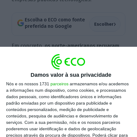
Escolha o ECO como fonte
›
Escolher
preferida no Google
Em concreto,
os norte-americanos recuaram
duas posições na edição deste ano
do
Bloomberg Innovation Index
2018
,
praticamente
trocando de lugar com França
, que subiu dois
Damos valor à sua privacidade
degraus este ano. Uma vez mais, este ranking
Nós e os nossos 1731
parceiros
armazenamos e/ou acedemos
da inovação é encabeçado pela Coreia do Sul,
a informações num dispositivo, como cookies, e processamos
seguida da Suécia. Já Singapura impressionou,
dados pessoais, como identificadores únicos e informações
padrão enviadas por um dispositivo para publicidade e
ao dar um pulo de três lugares e a conseguir
conteúdos personalizados, medição de publicidade e
subir ao terceiro lugar no pódio este ano.
conteúdos, pesquisa de audiências e desenvolvimento de
serviços.
Com a sua permissão, nós e os nossos parceiros
poderemos usar identificação e dados de geolocalização
precisos através da procura de dispositivos. Poderá clicar para