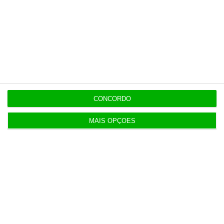
5 Agosto 2026
Polícia propôs mais câmaras na AR, mas partidos
recusaram
5 Agosto 2026
Compra do hotel e casino de Troia pelo Arrow tem
luz verde
CONCORDO
5 Agosto 2026
MAIS OPÇÕES
Ministro garante entrada a “todos os imigrantes”
com emprego
Populares