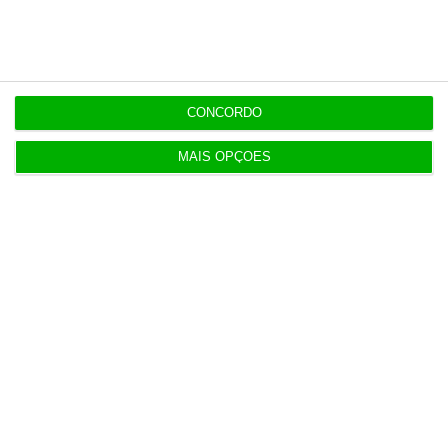
4 Agosto 2026
Construbarcelos recebeu quase um milhão de
fundos europeus
CONCORDO
4 Agosto 2026
MAIS OPÇÕES
Serviços e indústria ajudam retoma da economia
da Zona Euro
5 Agosto 2026
Sindicato acusa Governo de mentir sobre
Prestação Única
5 Agosto 2026
Antigo Onyria reabre como Kimpton em Cascais
6 Agosto 2026