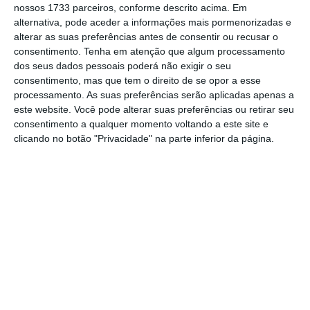
nossos 1733 parceiros, conforme descrito acima. Em
é a confirmação de uma prática de excelência
alternativa, pode aceder a informações mais pormenorizadas e
em matérias de fiscal, que consistentemente
alterar as suas preferências antes de consentir ou recusar o
tem vindo a ser reconhecida
consentimento.
Tenha em atenção que algum processamento
dos seus dados pessoais poderá não exigir o seu
internacionalmente pelos mais conceituados
consentimento, mas que tem o direito de se opor a esse
diretórios da especialidade e da advocacia
processamento. As suas preferências serão aplicadas apenas a
empresarial.
este website. Você pode alterar suas preferências ou retirar seu
consentimento a qualquer momento voltando a este site e
clicando no botão "Privacidade" na parte inferior da página.
O European Tax Awards, focado na área de
Direito Fiscal, analisa 27 jurisdições e
reconhece os profissionais desta área que
mais se destacaram no último ano.
VdA: sociedade de excelência para a Global
RepScore Pulse
Ler Mais