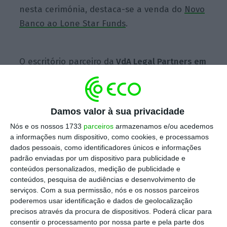
nesta cerimónia, destaca-se a venda do
Novo
Banco ao Lone Star Funds
.
O escritório parceiro da
VdA Legal Partners em
Angola
, o RLA – Sociedade de Advogados RL,
arrebatou o prémio
“Africa Tax Firm of the
Year”,
um prémio de enorme relevância para
Damos valor à sua privacidade
esta firma.
Nós e os nossos 1733
parceiros
armazenamos e/ou acedemos
a informações num dispositivo, como cookies, e processamos
dados pessoais, como identificadores únicos e informações
VdA cria LAB dedicado a firmas de serviços
padrão enviadas por um dispositivo para publicidade e
profissionais
conteúdos personalizados, medição de publicidade e
Ler Mais
conteúdos, pesquisa de audiências e desenvolvimento de
serviços.
Com a sua permissão, nós e os nossos parceiros
poderemos usar identificação e dados de geolocalização
Tiago Marreiros Moreira, sócio responsável
precisos através da procura de dispositivos. Poderá clicar para
pela área de Fiscal
, considera que este prémio
consentir o processamento por nossa parte e pela parte dos