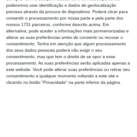
poderemos usar identificação e dados de geolocalização
orçamental, “políticas orçamentais prudentes
precisos através da procura de dispositivos. Poderá clicar para
devem continuar a empurrar o elevado nível
consentir o processamento por nossa parte e pela parte dos
de dívida para uma trajetória
nossos 1731 parceiros, conforme descrito acima. Em
alternativa, pode aceder a informações mais pormenorizadas e
permanentemente descendente”.
alterar as suas preferências antes de consentir ou recusar o
consentimento.
Tenha em atenção que algum processamento
dos seus dados pessoais poderá não exigir o seu
"Políticas orçamentais prudentes
consentimento, mas que tem o direito de se opor a esse
serão importantes para assegurar o
processamento. As suas preferências serão aplicadas apenas a
declínio contínuo da dívida pública.”
este website. Você pode alterar suas preferências ou retirar seu
Mecanismo Europeu de Estabilidade
consentimento a qualquer momento voltando a este site e
clicando no botão "Privacidade" na parte inferior da página.
Segundo a instituição liderada por Klaus
Regling, o sistema de alerta rápido
não
sugere nenhum risco imediato em termos da
capacidade de Portugal de cumprir as suas
obrigações
, mas o país enfrenta ainda
desafios ao nível de redução da dívida,