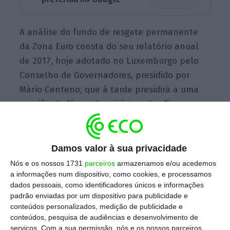
A análise do fundo de resgate permanente
da Zona Euro consta do seu relatório anual
de 2017, hoje adotado no Luxemburgo pelo
Conselho de Governadores, presidido por
Mário Centeno, que à tarde presidirá a uma
reunião do fórum de ministros das Finanças
da Zona Euro (Eurogrupo).
Damos valor à sua privacidade
No capítulo dedicado a Portugal, o
Nós e os nossos 1731
parceiros
armazenamos e/ou acedemos
documento do MEE começa por salientar que
a informações num dispositivo, como cookies, e processamos
a atividade económica acelerou em 2017,
dados pessoais, como identificadores únicos e informações
padrão enviadas por um dispositivo para publicidade e
sobretudo devido a um forte consumo e ao
conteúdos personalizados, medição de publicidade e
crescimento do investimento, mas
adverte
conteúdos, pesquisa de audiências e desenvolvimento de
desde logo que, apesar do bom desempenho
serviços.
Com a sua permissão, nós e os nossos parceiros