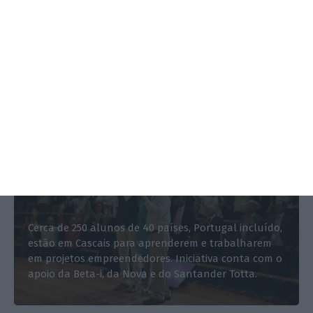
REPORTAGEM
São aprendizes de empreendedores
e vêm de todo o mundo
Mariana de Araújo Barbosa,
19 Julho 2017
Cerca de 250 alunos de 40 países, Portugal incluído,
estão em Cascais para aprenderem e trabalharem
em projetos empreendedores. Iniciativa conta com o
apoio da Beta-i, da Nova e do Santander Totta.