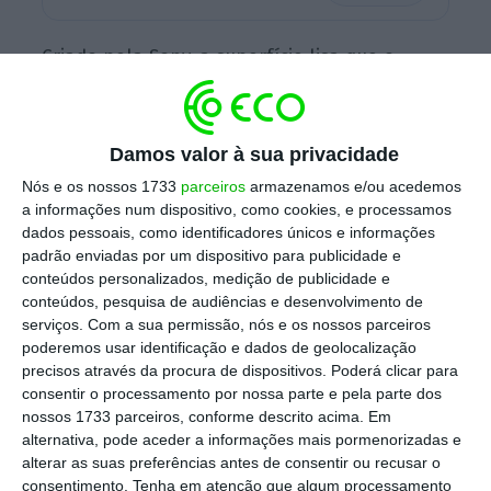
Criado pela Sony, a superfície lisa que o
cobre não inclui pelos mas admite festinhas:
AIBO responde ao toque e até faz truques,
além de obedecer a ordens dadas por voz:
Damos valor à sua privacidade
tudo graças à tecnologia desenvolvida pela
Nós e os nossos 1733
parceiros
armazenamos e/ou acedemos
Cogitai, uma startup de inteligência artificial
a informações num dispositivo, como cookies, e processamos
dados pessoais, como identificadores únicos e informações
com sede na Califórnia e que foi comprada
padrão enviadas por um dispositivo para publicidade e
pela Sony. Também por isso, foi um dos
conteúdos personalizados, medição de publicidade e
pontos altos do arranque da European
conteúdos, pesquisa de audiências e desenvolvimento de
serviços.
Com a sua permissão, nós e os nossos parceiros
Innovation Academy, a melhor academia de
poderemos usar identificação e dados de geolocalização
verão europeia
que, pelo segundo ano
precisos através da procura de dispositivos. Poderá clicar para
consecutivo, se realiza em Portugal
.
consentir o processamento por nossa parte e pela parte dos
nossos 1733 parceiros, conforme descrito acima. Em
alternativa, pode aceder a informações mais pormenorizadas e
alterar as suas preferências antes de consentir ou recusar o
E a prova de que é de inovação que se fazem
consentimento.
Tenha em atenção que algum processamento