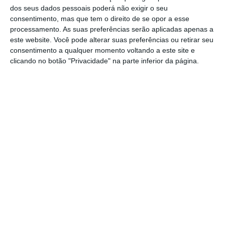
estes dias que juntam estudantes
dos seus dados pessoais poderá não exigir o seu
consentimento, mas que tem o direito de se opor a esse
universitários a desenvolver ideias de negócio
processamento. As suas preferências serão aplicadas apenas a
com pessoas que nunca antes tinham visto
este website. Você pode alterar suas preferências ou retirar seu
na vida.
consentimento a qualquer momento voltando a este site e
clicando no botão "Privacidade" na parte inferior da página.
“A inovação pode ser incremental ou
disruptiva, o ideal é irmos crescendo e
melhorando, nas organizações e na vida em
geral, com confiança e estabilidade”,
assinalou Marcelo Rebelo de Sousa numa
mensagem lida aos assistentes. “Quero
sublinhar
a importância da mudança de
mentalidade ocorrida em Portugal e na Europa
,
em especial,
num maior impulso à criação de
projetos ou à capacidade dos empreendedores
no arranque de startups em todos os setores