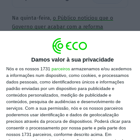
Na quinta-feira,
o Público noticiou que o
Governo quer acabar com a reforma
obrigatória aos 70 anos na função pública
,
depois de o parlamento ter aprovado uma
recomendação (do CDS-PP e aprovada com os
Damos valor à sua privacidade
votos também do PS e do PSD) para pôr fim a
Nós e os nossos 1731
parceiros
armazenamos e/ou acedemos
este limite.
a informações num dispositivo, como cookies, e processamos
dados pessoais, como identificadores únicos e informações
padrão enviadas por um dispositivo para publicidade e
conteúdos personalizados, medição de publicidade e
Menos de 500 funcionários públicos reformaram-se
conteúdos, pesquisa de audiências e desenvolvimento de
aos 70 anos
serviços.
Com a sua permissão, nós e os nossos parceiros
Ler Mais
poderemos usar identificação e dados de geolocalização
precisos através da procura de dispositivos. Poderá clicar para
consentir o processamento por nossa parte e pela parte dos
“Em mais uma clara cedência ao PSD e CDS-PP,
nossos 1731 parceiros, conforme descrito acima. Em