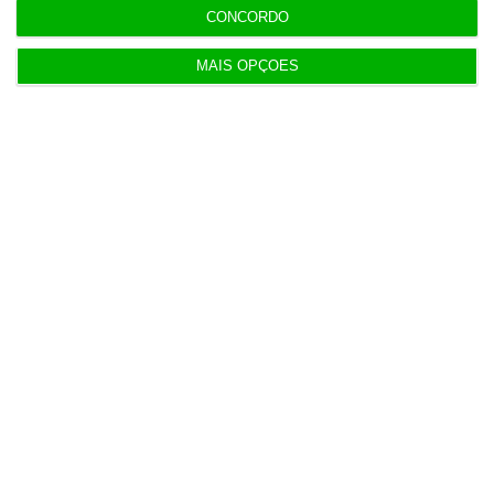
CONCORDO
Populares
MAIS OPÇÕES
Serão os salários apenas a ponta de um
icebergue?
3 Agosto 2026
Candidaturas prolongadas até 10 de setembro
3 Agosto 2026
Há 2 candidatos a fornecer comboios de alta
velocidade à CP
3 Agosto 2026
Publicado contrato com consultora para pôr
ordem nos exames