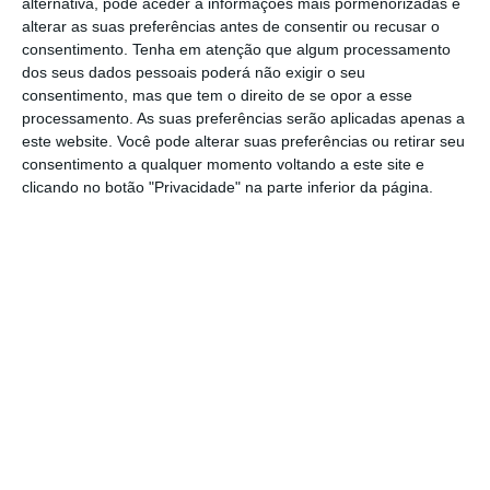
atendendo que a medida surge na sequência
alternativa, pode aceder a informações mais pormenorizadas e
alterar as suas preferências antes de consentir ou recusar o
de uma recomendação aprovada apenas com
consentimento.
Tenha em atenção que algum processamento
os votos destes partidos e do PS
, tal medida
dos seus dados pessoais poderá não exigir o seu
apenas contribui para mais um ataque aos
consentimento, mas que tem o direito de se opor a esse
processamento. As suas preferências serão aplicadas apenas a
direitos dos trabalhadores da Administração
este website. Você pode alterar suas preferências ou retirar seu
Pública, potencia a degradação dos serviços,
consentimento a qualquer momento voltando a este site e
tendo como único propósito aumentar a
clicando no botão "Privacidade" na parte inferior da página.
idade legal de reforma, violando o direito a
uma aposentação com dignidade”, afirma a
Frente Comum em comunicado.
Para a Frente Comum,
“prolongar
artificialmente a idade de trabalho será fator
de não renovação e de não rejuvenescimento
na Administração Pública.
Situações
excecionais de continuidade devem ser