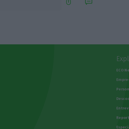
Exp
e
ECO N
Empre
Person
Descod
Entrev
Repor
Especi