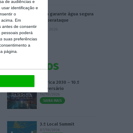
sa de audiências e
usar identificação e
Ministra garante água segura
nsentir o
após ciberataque
o acima. Em
s antes de consentir
7 Agosto 2026
 pessoais poderá
s suas preferências
 consentimento a
da página.
Eventos
Fábrica 2030 – 10.º
Aniversário
14/10/2026
SAIBA MAIS
3.º Local Summit
07/10/2026