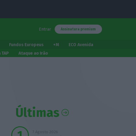
Entrar
Assinatura premium
Fundos Europeus
+M
ECO Avenida
a TAP
Ataque ao Irão
Últimas
7 Agosto 2026