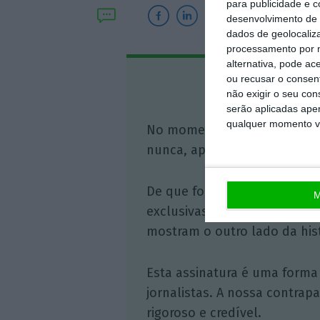
para publicidade e 
desenvolvimento de 
dados de geolocaliza
processamento por n
alternativa, pode ac
ou recusar o consen
Assine o
não exigir o seu co
serão aplicadas apen
qualquer momento vol
No momento em que a infor
nunca, apoie o jornalismo in
De que forma? Assine o ECO 
M
exclusivas, à opinião que co
mostram o outro lado da hist
Esta assinatura é uma forma
jornalistas. A nossa contrap
rigoroso e credível.