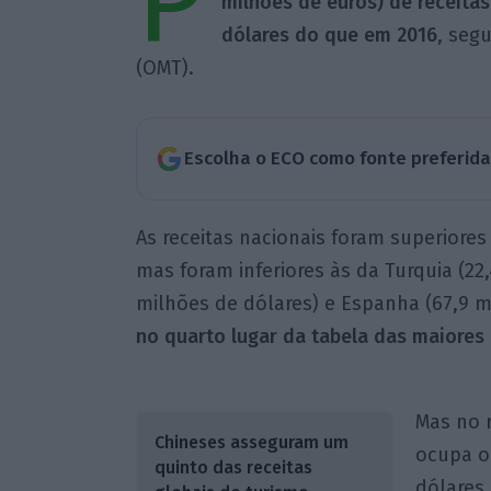
P
milhões de euros) de receita
dólares do que em 2016
, seg
(OMT).
Escolha o ECO como fonte preferid
As receitas nacionais foram superiores 
mas foram inferiores às da Turquia (22,4
milhões de dólares) e Espanha (67,9 m
no quarto lugar da tabela das maiores r
Mas no r
Chineses asseguram um
ocupa o
quinto das receitas
dólares,