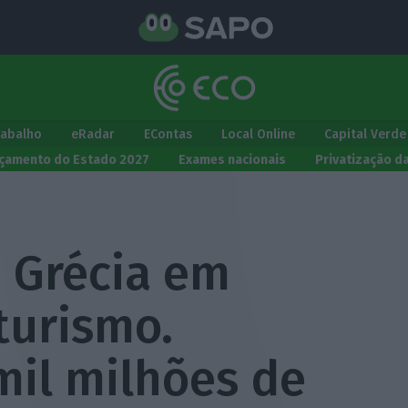
rabalho
eRadar
EContas
Local Online
Capital Verde
çamento do Estado 2027
Exames nacionais
Privatização d
e Grécia em
turismo.
mil milhões de