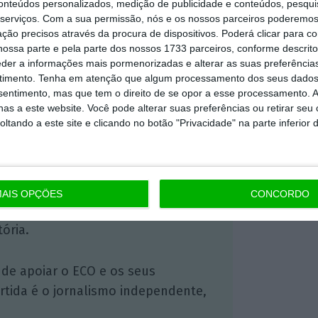
conteúdos personalizados, medição de publicidade e conteúdos, pesqui
https://eco.sapo.pt/2018/08/28/portugal-com-17-mil-milhoes-de-dolares-de-receitas-turisticas-em-2017/
Copiar
serviços.
Com a sua permissão, nós e os nossos parceiros poderemos 
ção precisos através da procura de dispositivos. Poderá clicar para co
ossa parte e pela parte dos nossos 1733 parceiros, conforme descrit
eder a informações mais pormenorizadas e alterar as suas preferência
timento.
Tenha em atenção que algum processamento dos seus dados
 ECO Premium
nsentimento, mas que tem o direito de se opor a esse processamento. A
as a este website. Você pode alterar suas preferências ou retirar seu
tando a este site e clicando no botão "Privacidade" na parte inferior 
mação é mais importante do que
dependente e rigoroso.
Premium e tenha acesso a notícias
AIS OPÇÕES
CONCORDO
nta, às reportagens e especiais que
ória.
 de apoiar o ECO e os seus
artida é o jornalismo independente,