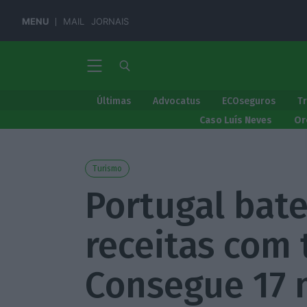
MENU
MAIL
JORNAIS
Últimas
Advocatus
ECOseguros
T
Caso Luís Neves
Or
Turismo
Portugal bat
receitas com 
Consegue 17 