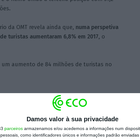
ões.
rio da OMT revela ainda que,
numa perspetiva
 de turistas aumentaram 6,8% em 2017
, o
 um aumento de 84 milhões de turistas no
Damos valor à sua privacidade
33
parceiros
armazenamos e/ou acedemos a informações num dispositi
essoais, como identificadores únicos e informações padrão enviadas 