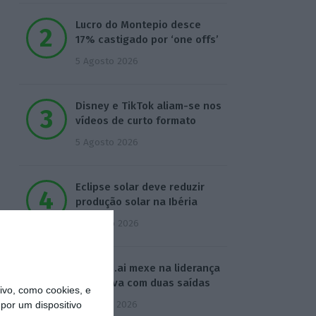
Lucro do Montepio desce
17% castigado por ‘one offs’
5 Agosto 2026
Disney e TikTok aliam-se nos
vídeos de curto formato
5 Agosto 2026
Eclipse solar deve reduzir
produção solar na Ibéria
6 Agosto 2026
Defined.ai mexe na liderança
executiva com duas saídas
vo, como cookies, e
7 Agosto 2026
por um dispositivo