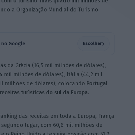
s com o turismo, mais quatro mil milhões de
undo a Organização Mundial do Turismo
›
a no Google
Escolher
às da Grécia (16,5 mil milhões de dólares),
 mil milhões de dólares), Itália (44,2 mil
il milhões de dólares), colocando
Portugal
eceitas turísticas do sul da Europa.
anking das receitas em toda a Europa, França
 segundo lugar, com 60,6 mil milhões de
 e o Reino Unido a terceira posição com 51,2