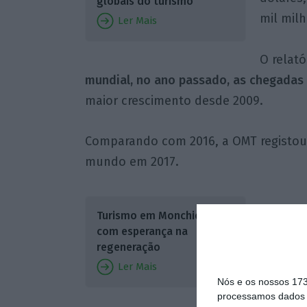
globais do turismo
mil milh
Ler Mais
O relató
mundial, no ano passado, as chegadas
maior crescimento desde 2009.
Comparando com 2016, a OMT registou
mundo em 2017.
Turismo em Monchique
com esperança na
regeneração
Ler Mais
Nós e os nossos 17
processamos dados p