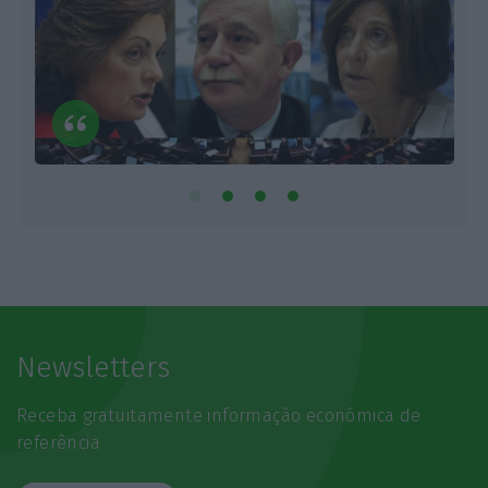
Newsletters
Receba gratuitamente informação económica de
referência