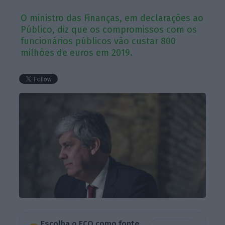
O ministro das Finanças, em declarações ao
Público, diz que os compromissos com os
funcionários públicos vão custar 800
milhões de euros em 2019.
Escolha o ECO como fonte