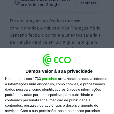
›
Escolher
preferida no Google
Em declarações ao
Público
(acesso
condicionado)
, o ministro das Finanças Mário
Centeno fecha a porta a aumentos salariais
na Função Pública em 2019 que impliquem
despesas superiores a 50 milhões de euros.
“Não há margem visível, estamos a debater
Damos valor à sua privacidade
um adicional de 50 milhões de euros em cima
Nós e os nossos 1733
parceiros
armazenamos e/ou acedemos
dos 750 milhões de euros que já vão estar no
a informações num dispositivo, como cookies, e processamos
Orçamento do Estado para despesas com
dados pessoais, como identificadores únicos e informações
padrão enviadas por um dispositivo para publicidade e
pessoal”
, afirmou o ministro em declarações
conteúdos personalizados, medição de publicidade e
ao jornal.
conteúdos, pesquisa de audiências e desenvolvimento de
serviços.
Com a sua permissão, nós e os nossos parceiros