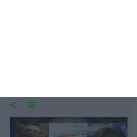
O líder do PCP considera que 50 milhões de euros é
um valor insuficiente para aumentar os salários dos
funcionários públicos, acrescentando ainda que
este deve abranger todos os trabalhadores.
Governo atira para 2020 pagamento
das progressões no Estado
ECO, Lusa,
4 Outubro 2018