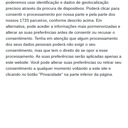
poderemos usar identificação e dados de geolocalização
Os 750 milhões de euros já tinham sido
precisos através da procura de dispositivos. Poderá clicar para
apresentados em setembro pelo ministério
consentir o processamento por nossa parte e pela parte dos
das Finanças,
num documento que sintetizava
nossos 1733 parceiros, conforme descrito acima. Em
alternativa, pode aceder a informações mais pormenorizadas e
as medidas com impacto nas despesas com
alterar as suas preferências antes de consentir ou recusar o
pessoal
. A este valor previsto para 2019, o
consentimento.
Tenha em atenção que algum processamento
Governo assume que vai acrescentar 50
dos seus dados pessoais poderá não exigir o seu
consentimento, mas que tem o direito de se opor a esse
milhões de euros para aumentos salariais,
processamento. As suas preferências serão aplicadas apenas a
um valor que os sindicatos e parceiros da
este website. Você pode alterar suas preferências ou retirar seu
geringonça consideram insuficiente.
consentimento a qualquer momento voltando a este site e
clicando no botão "Privacidade" na parte inferior da página.
“50 milhões para aumentar Função Pública é
insuficiente”
Ler Mais
Ainda esta sexta-feira, em
entrevista ao
Observador
, Jerónimo de Sousa do PCP