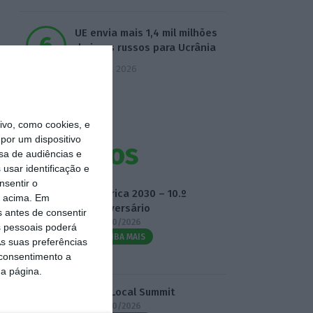
UE envia mais 1,4 mil milhões
de juros russos para Ucrânia
5 Agosto 2026
vo, como cookies, e
por um dispositivo
Eventos
sa de audiências e
usar identificação e
nsentir o
Fábrica 2030 – 10.º
o acima. Em
Aniversário
s antes de consentir
14/10/2026
 pessoais poderá
SAIBA MAIS
s suas preferências
 consentimento a
da página.
3.º Local Summit
07/10/2026