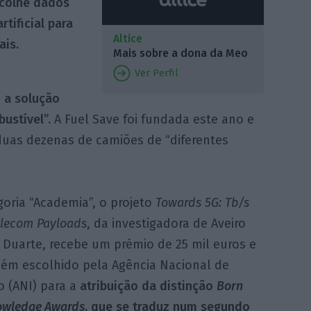
ecolhe dados
rtificial para
Altice
ais.
Mais sobre a dona da Meo
Ver Perfil
e
a solução
ustível”.
A Fuel Save foi fundada este ano e
duas dezenas de camiões de “diferentes
oria “Academia”, o projeto
Towards 5G: Tb/s
elecom Payloads
, da investigadora de Aveiro
 Duarte, recebe um prémio de 25 mil euros e
bém escolhido pela Agência Nacional de
o (ANI) para a
atribuição da distinção
Born
owledge Awards
, que se traduz num segundo