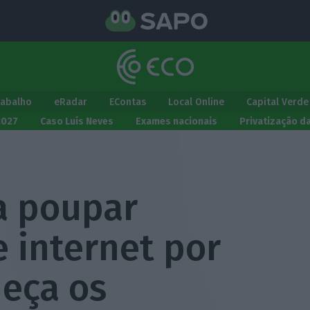
rabalho
eRadar
EContas
Local Online
Capital Verde
2027
Caso Luís Neves
Exames nacionais
Privatização d
a poupar
 internet por
heça os