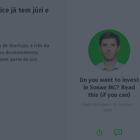
ce já tem júri e
a de Startups, e três da
 ou doutoramento.
em parte do júri.
Do you want to invest
in Sonae MC? Read
this (if you can)
Paulo Moutinho,
10 Outubro
2018