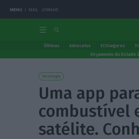
MENU
MAIL
JORNAIS
Últimas
Advocatus
ECOseguros
T
Orçamento do Estado 
Tecnologia
Uma app par
combustível e
satélite. Con