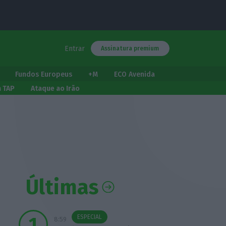
Entrar
Assinatura premium
Fundos Europeus
+M
ECO Avenida
a TAP
Ataque ao Irão
Últimas
ESPECIAL
8:59