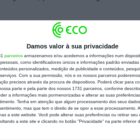
e, com a evolução das telecomunicações, não
a todo o globo através da rede de fibra ótica.
ma tecnologia para satélites com vista a
Damos valor à sua privacidade
 terabyte por segundo)
.
31
parceiros
armazenamos e/ou acedemos a informações num dispositi
essoais, como identificadores únicos e informações padrão enviadas 
conteúdos personalizados, medição de publicidade e conteúdos, pesqui
inta-feira à noite, no Capitólio, em Lisboa.
A
serviços.
Com a sua permissão, nós e os nossos parceiros poderemos 
 qual fizeram parte altos responsáveis da dona
ção precisos através da procura de dispositivos. Poderá clicar para co
ossa parte e pela parte dos nossos 1731 parceiros, conforme descrit
al, mas também Simon Schaefer, presidente da
eder a informações mais pormenorizadas e alterar as suas preferência
, administrador da ANI
.
timento.
Tenha em atenção que algum processamento dos seus dados
nsentimento, mas que tem o direito de se opor a esse processamento. A
as a este website. Você pode alterar suas preferências ou retirar seu
tando a este site e clicando no botão "Privacidade" na parte inferior 
https://eco.sapo.pt/2018/10/10/uma-app-para-poupar-combustivel-e-internet-por-satelite-conheca-os-vencedores-do-altice-international-innovation-award/
Copiar