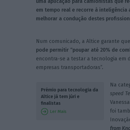
uma aplicação para camionistas que r
em tempo real e recorre à inteligência a
melhorar a condução destes profission
Num comunicado, a Altice garante qu
pode permitir “poupar até 20% de comb
encontra-se a testar a tecnologia em 
empresas transportadoras”.
Na categ
Prémio para tecnologia da
speed T
Altice já tem júri e
Vanessa
finalistas
foi tam
Ler Mais
Inovaçã
from Kn