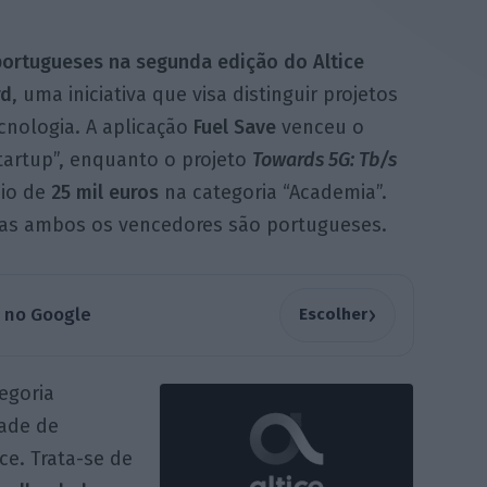
 portugueses na segunda edição do Altice
rd
, uma iniciativa que visa distinguir projetos
cnologia. A aplicação
Fuel Save
venceu o
tartup”, enquanto o projeto
Towards 5G: Tb/s
io de
25 mil euros
na categoria “Academia”.
 mas ambos os vencedores são portugueses.
›
a no Google
Escolher
egoria
dade de
ce. Trata-se de