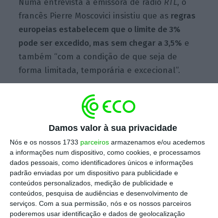
Numa entrevista à emissora de rádio
RTL
, o
francês Pierre Moscovici insistiu que as
regras
europeias estabelecem que o limite de 3%
pode ser excedido, mas sem chegar a 3,5%
e
também “com a condição de que seja de
forma limitada, temporária e excecional”.
Isto significa, em particular, que não exceda a
3% em dois anos consecutivos para evitar o
Damos valor à sua privacidade
procedimento por défice excessivo.
Nós e os nossos 1733
parceiros
armazenamos e/ou acedemos
a informações num dispositivo, como cookies, e processamos
dados pessoais, como identificadores únicos e informações
França reviu em alta défice orçamental para 2018 e
padrão enviadas por um dispositivo para publicidade e
2019
conteúdos personalizados, medição de publicidade e
Ler Mais
conteúdos, pesquisa de audiências e desenvolvimento de
serviços.
Com a sua permissão, nós e os nossos parceiros
poderemos usar identificação e dados de geolocalização