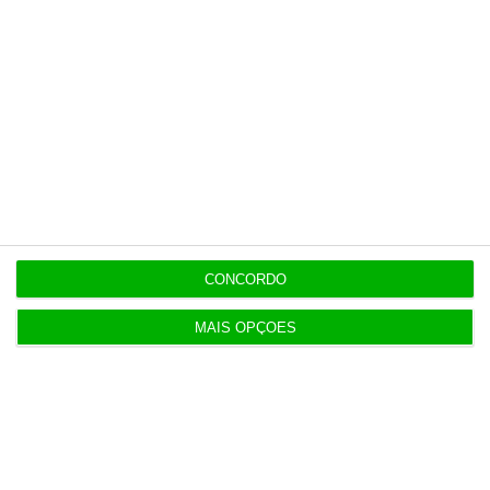
Liga Portugal Betclic convoca Luana do Bem para
campanha
16:28
Receitas da bilheteira dos cinemas sobe 21,2% em
julho
16:14
Burocracia financeira “bloqueia” mais PRR que
concursos
CONCORDO
MAIS OPÇÕES
15:30
Dazn compra direitos da Liga Portugal para
Espanha