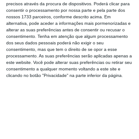
O primeiro-ministro francês, Édouard Philippe,
precisos através da procura de dispositivos. Poderá clicar para
reconheceu que as medidas a favor do poder
consentir o processamento por nossa parte e pela parte dos
nossos 1733 parceiros, conforme descrito acima. Em
de compra anunciadas pelo Presidente,
alternativa, pode aceder a informações mais pormenorizadas e
Emmanuel Macron, para tentar encerrar os
alterar as suas preferências antes de consentir ou recusar o
protestos dos “coletes amarelos”, vão fazer
consentimento.
Tenha em atenção que algum processamento
dos seus dados pessoais poderá não exigir o seu
aumentar o défice orçamental em 2019 de
consentimento, mas que tem o direito de se opor a esse
2,8% do PIB inicialmente previsto para 3,2%.
processamento. As suas preferências serão aplicadas apenas a
este website. Você pode alterar suas preferências ou retirar seu
consentimento a qualquer momento voltando a este site e
Com estes números, “a França será o único
clicando no botão "Privacidade" na parte inferior da página.
país” da zona euro que superará os 3%
, disse
Moscovici, que também observou que a dívida
pública é de quase 100% do PIB, fazendo com
que as projeções atuais para o próximo ano
cresçam.
Por isso, insistiu que a partir de 2020 convém