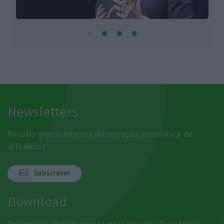
Newsletters
Receba gratuitamente informação económica de
referência
Subscrever
Download