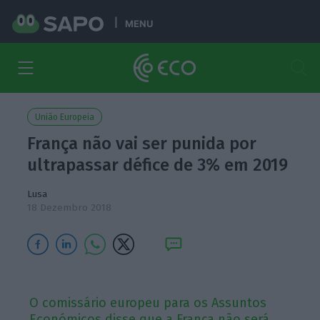
MENU
União Europeia
França não vai ser punida por
ultrapassar défice de 3% em 2019
Lusa
18 Dezembro 2018
O comissário europeu para os Assuntos
Económicos disse que a França não será