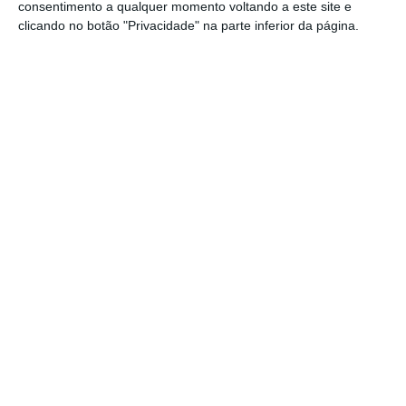
consentimento a qualquer momento voltando a este site e
do total (334,7 milhões de euros), sendo os
clicando no botão "Privacidade" na parte inferior da página.
cartões de débito responsáveis por 24%
(188,7 milhões de euros), os de crédito por
17% (133,4 milhões de euros) e os pré-pagos
por 2% (12,6 milhões de euros).
Em sentido contrário, as transferências a
crédito tiveram custos estimados de 55,8
milhões de euros, o que representa 7% do
encargo total dos bancos.
O meio de
pagamento com menores custos agregados
foram os débitos diretos
, que implicaram um
custo de 42,2 milhões de euros para o
sistema bancário (5% do total).
Saldo positivo de 132