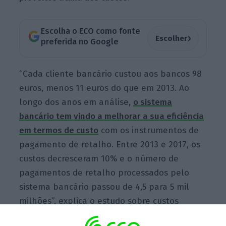
Escolha o ECO como fonte
›
Escolher
preferida no Google
“Cada cliente bancário custou aos bancos 98
euros, menos 11 euros do que em 2013. Ao
longo dos anos em análise,
o sistema
bancário tem vindo a melhorar a sua eficiência
em termos de custo
com os instrumentos de
pagamento de retalho. Entre 2013 e 2017, os
custos decresceram 10% e o número de
pagamentos de retalho processados pelo
sistema bancário passou de 4,5 para 5 mil
milhões”, explica o estudo sobre custos
sociais dos instrumentos de pagamento de