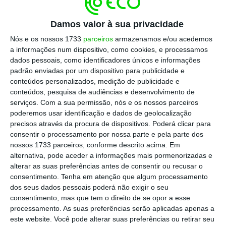
retalho em Portugal, divulgado pelo BdP.
Damos valor à sua privacidade
Nós e os nossos 1733
parceiros
armazenamos e/ou acedemos
O numerário foi o instrumento com maiores
a informações num dispositivo, como cookies, e processamos
custos para os bancos
(255,2 milhões de
dados pessoais, como identificadores únicos e informações
euros, o que representa 32% do custo total).
padrão enviadas por um dispositivo para publicidade e
conteúdos personalizados, medição de publicidade e
Os pagamentos em
cash
e em cheques
conteúdos, pesquisa de audiências e desenvolvimento de
representaram 45% do custo total
suportado
serviços.
Com a sua permissão, nós e os nossos parceiros
pelo sistema bancário na disponibilização de
poderemos usar identificação e dados de geolocalização
precisos através da procura de dispositivos. Poderá clicar para
instrumentos de pagamento, no total de
consentir o processamento por nossa parte e pela parte dos
360,5 milhões de euros. Apesar da diminuição
nossos 1733 parceiros, conforme descrito acima. Em
de 41% na utilização do cheque entre 2013 e
alternativa, pode aceder a informações mais pormenorizadas e
alterar as suas preferências antes de consentir ou recusar o
2017, os custos dos bancos com este
consentimento.
Tenha em atenção que algum processamento
instrumento de pagamento decresceram
dos seus dados pessoais poderá não exigir o seu
apenas 4%, para 105,3 milhões de euros.
consentimento, mas que tem o direito de se opor a esse
processamento. As suas preferências serão aplicadas apenas a
este website. Você pode alterar suas preferências ou retirar seu
Os cartões de pagamento representaram 43%