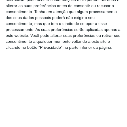
Economia travou. PIB cresceu 2,1% em 2018
alterar as suas preferências antes de consentir ou recusar o
consentimento.
Tenha em atenção que algum processamento
Ler Mais
dos seus dados pessoais poderá não exigir o seu
consentimento, mas que tem o direito de se opor a esse
processamento. As suas preferências serão aplicadas apenas a
O ministro da Economia culpou as greves dos
este website. Você pode alterar suas preferências ou retirar seu
estivadores por não atingir a meta do
consentimento a qualquer momento voltando a este site e
clicando no botão "Privacidade" na parte inferior da página.
Governo,
ao que a deputada centrista
responde que
o Governo deveria lembrar-se
do impacto das greves quando está a
negociar.
“Se tivesse tomado as medidas
necessárias e olhado com atenção para a
economia, muito disto podia não ter
acontecido”, garante.
Cecília Meireles admite que o que se passa lá
fora influencia, mas realça que “o facto de