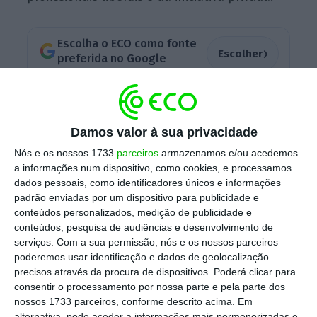
Escolha o ECO como fonte
›
Escolher
preferida no Google
Esta desaceleração já estava nas previsões do
Governo, que no entanto “não previu
Damos valor à sua privacidade
medidas para contrariar isso”, aponta a
Nós e os nossos 1733
parceiros
armazenamos e/ou acedemos
deputada centrista Cecília Meireles, em
a informações num dispositivo, como cookies, e processamos
reações transmitidas pela
RTP 3
. A deputada
dados pessoais, como identificadores únicos e informações
padrão enviadas por um dispositivo para publicidade e
defende que
Portugal estava “a viver num
conteúdos personalizados, medição de publicidade e
momento que podia aproveitar”,
mas que
conteúdos, pesquisa de audiências e desenvolvimento de
agora a economia continua a caminho de um
serviços.
Com a sua permissão, nós e os nossos parceiros
poderemos usar identificação e dados de geolocalização
abrandamento.
precisos através da procura de dispositivos. Poderá clicar para
consentir o processamento por nossa parte e pela parte dos
nossos 1733 parceiros, conforme descrito acima. Em
alternativa, pode aceder a informações mais pormenorizadas e