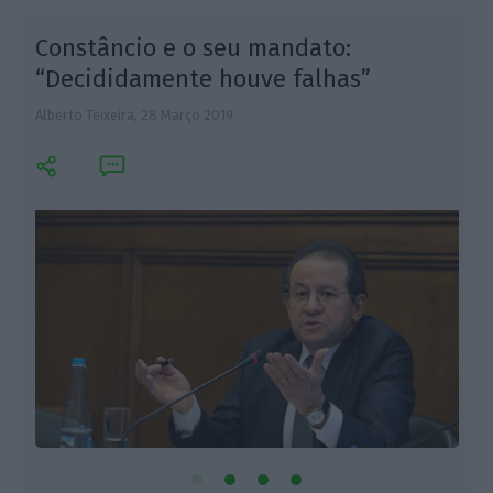
Constâncio e o seu mandato:
“Decididamente houve falhas”
Alberto Teixeira,
28 Março 2019
A