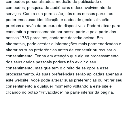
acompanhamento que a sua sociedade
conteúdos personalizados, medição de publicidade e
conteúdos, pesquisa de audiências e desenvolvimento de
revisora fez às contas do nacionalizado BPN.
serviços.
Com a sua permissão, nós e os nossos parceiros
Depois, a partir das 17h00 de quarta-feira,
poderemos usar identificação e dados de geolocalização
será a vez de
Eduardo Paz Ferreira
, que na
precisos através da procura de dispositivos. Poderá clicar para
consentir o processamento por nossa parte e pela parte dos
CGD presidiu ao conselho fiscal entre 2007 e
nossos 1733 parceiros, conforme descrito acima. Em
2010 e, posteriormente, à comissão de
alternativa, pode aceder a informações mais pormenorizadas e
auditoria entre 2011 e 2015, ir à Assembleia
alterar as suas preferências antes de consentir ou recusar o
consentimento.
Tenha em atenção que algum processamento
da República.
dos seus dados pessoais poderá não exigir o seu
consentimento, mas que tem o direito de se opor a esse
processamento. As suas preferências serão aplicadas apenas a
este website. Você pode alterar suas preferências ou retirar seu
consentimento a qualquer momento voltando a este site e
O Revisor Oficial de Contas
clicando no botão "Privacidade" na parte inferior da página.
salienta que foram identificadas
algumas situações de exceção e
apresentadas recomendações
resultantes da perceção que