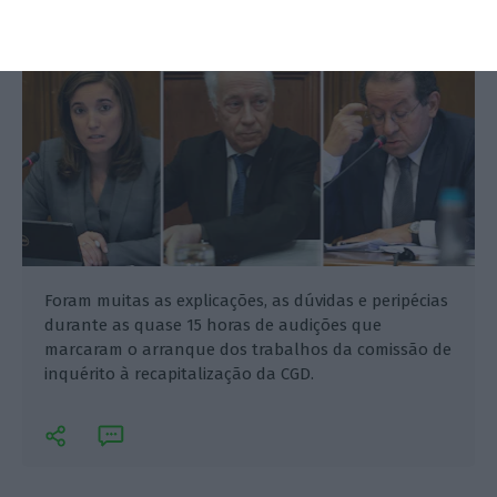
Foram muitas as explicações, as dúvidas e peripécias
durante as quase 15 horas de audições que
marcaram o arranque dos trabalhos da comissão de
inquérito à recapitalização da CGD.