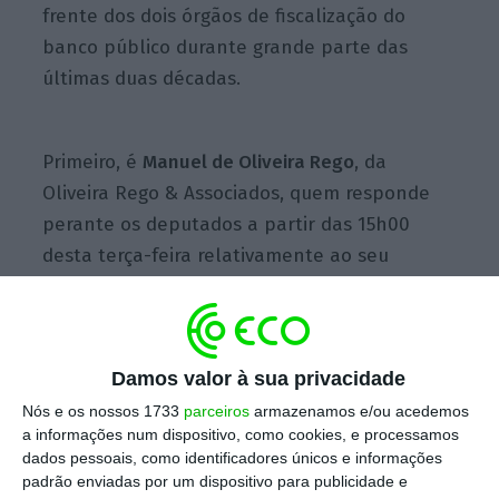
frente dos dois órgãos de fiscalização do
banco público durante grande parte das
últimas duas décadas.
Primeiro, é
Manuel de Oliveira Rego
, da
Oliveira Rego & Associados, quem responde
perante os deputados a partir das 15h00
desta terça-feira relativamente ao seu
trabalho enquanto ROC do banco público
entre 2000 e 2016, período abrangido pelo
relatório da auditoria da EY aos atos de
Damos valor à sua privacidade
gestão no banco público. Não será
propriamente uma estreia em comissões de
Nós e os nossos 1733
parceiros
armazenamos e/ou acedemos
a informações num dispositivo, como cookies, e processamos
inquérito a bancos: em 2012, Oliveira Rego
dados pessoais, como identificadores únicos e informações
tinha ido ao Parlamento explicar o
padrão enviadas por um dispositivo para publicidade e