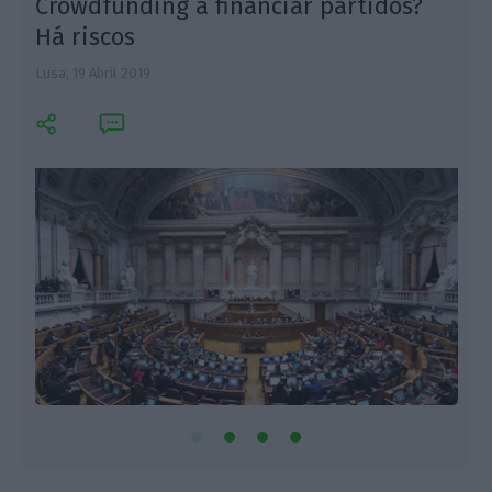
Crowdfunding a financiar partidos?
Há riscos
Lusa,
19 Abril 2019
M