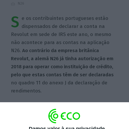
N26
S
e os contribuintes portugueses estão
dispensados de declarar a conta na
Revolut em sede de IRS este ano, o mesmo
não acontece para as contas na aplicação
N26.
Ao contrário da empresa britânica
Revolut, a alemã N26 já tinha autorização em
2018 para operar como instituição de crédito,
pelo que estas contas têm de ser declaradas
no quadro 11 do anexo J da declaração de
rendimentos.
Escolha o ECO como fonte
›
Escolher
preferida no Google
Damos valor à sua privacidade