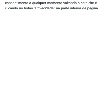
consentimento a qualquer momento voltando a este site e
clicando no botão "Privacidade" na parte inferior da página.
"Não podemos, nem devemos,
esquecer ou minimizar
insatisfações, cansaços,
indignações, impaciências,
corrupções, falências da justiça,
exigências constâncias de maior
seriedade e ética na vida pública.”
Marcelo Rebelo de Sousa
Presidente da República
Marcelo Rebelo de Sousa salientou, aliás, a
“diferença, inconformismo, sinal de desejo
profundo de mudança, horizontes ambiciosos