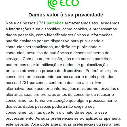
nem devemos, esquecer ou minimizar
insatisfações, cansaços, indignações,
Damos valor à sua privacidade
impaciências, corrupções, falências da justiça,
Nós e os nossos 1731
parceiros
armazenamos e/ou acedemos
exigências constâncias de maior seriedade e
a informações num dispositivo, como cookies, e processamos
ética na vida pública”, disse em tom de crítica.
dados pessoais, como identificadores únicos e informações
padrão enviadas por um dispositivo para publicidade e
conteúdos personalizados, medição de publicidade e
conteúdos, pesquisa de audiências e desenvolvimento de
Segundo o chefe de Estado, essa mesma ideia
serviços.
Com a sua permissão, nós e os nossos parceiros
de insatisfação tinha antes sido globalmente
poderemos usar identificação e dados de geolocalização
precisos através da procura de dispositivos. Poderá clicar para
transmitida no discurso proferido pelo
consentir o processamento por nossa parte e pela parte dos
presidente da edição deste ano do Dia de
nossos 1731 parceiros, conforme descrito acima. Em
Portugal, o jornalista João Miguel Tavares.
alternativa, pode aceder a informações mais pormenorizadas e
alterar as suas preferências antes de consentir ou recusar o
consentimento.
Tenha em atenção que algum processamento
dos seus dados pessoais poderá não exigir o seu
consentimento, mas que tem o direito de se opor a esse
processamento. As suas preferências serão aplicadas apenas a
este website. Você pode alterar suas preferências ou retirar seu