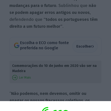
mudanças para o futuro
. Sublinhou que
não
se podem apagar erros antigos ou novos
,
defendendo que
“todos os portugueses têm
direito a um futuro melhor”
.
Escolha o ECO como fonte
›
Escolher
preferida no Google
Comemorações do 10 de junho em 2020 vão ser na
Madeira
Ler Mais
“
Não podemos, nem devemos, omitir ou
apagar os nossos fracassos coletivos, os
nossos erros antigos ou novos
. Não podemos,