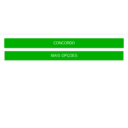
De que forma? Assine o ECO Premium e
tenha acesso a notícias exclusivas, à
opinião que conta, às reportagens e
especiais que mostram o outro lado da
história.
CONCORDO
Esta assinatura é uma forma de apoiar
MAIS OPÇÕES
o ECO e os seus jornalistas. A nossa
contrapartida é o jornalismo
independente, rigoroso e credível.
Assine já
Veja todos os planos