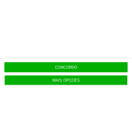
Últimas
8:27
Conflito de interesses no SUCH anula negócios de
milhões
CONCORDO
8:11
Hoje nas notícias: discriminação salarial, ferrovia
e PS
MAIS OPÇÕES
8:00
Geely quer liderar a próxima geração da
mobilidade