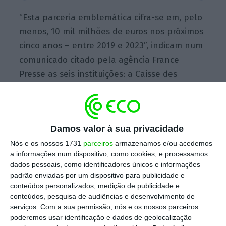
“Esta parceria emblemática cifra-se em, pelo
menos, 10 mil milhões de euros nos próximos
cinco anos – entre 2019 e 2023”, indicam num
comunicado citado pela agência France
Presse as seis instituições: a Caisse des
Dépôts, o braço financeiro do Estado francês,
o seu homólogo no seio da União Europeia, o
Banco Europeu de Investimento (BEI), e
Damos valor à sua privacidade
instituições similares na Alemanha (KfW),
Nós e os nossos 1731
parceiros
armazenamos e/ou acedemos
Espanha (ICO), Itália (CDP) e Polónia (BGK).
a informações num dispositivo, como cookies, e processamos
dados pessoais, como identificadores únicos e informações
padrão enviadas por um dispositivo para publicidade e
“O objetivo é limitar e eliminar os desperdícios,
conteúdos personalizados, medição de publicidade e
fortalecer o uso eficiente dos recursos e
conteúdos, pesquisa de audiências e desenvolvimento de
serviços.
Com a sua permissão, nós e os nossos parceiros
incentivar a inovação, favorecendo a
poderemos usar identificação e dados de geolocalização
circularidade em todos os setores da