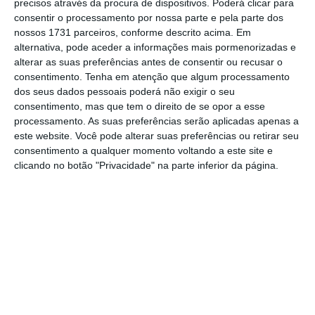
precisos através da procura de dispositivos. Poderá clicar para
economia”
, explicam as instituições no
consentir o processamento por nossa parte e pela parte dos
nossos 1731 parceiros, conforme descrito acima. Em
documento.
alternativa, pode aceder a informações mais pormenorizadas e
alterar as suas preferências antes de consentir ou recusar o
As instituições adiantam que os 10 mil
consentimento.
Tenha em atenção que algum processamento
dos seus dados pessoais poderá não exigir o seu
milhões de euros prometidos no âmbito
consentimento, mas que tem o direito de se opor a esse
desta “iniciativa conjunta a favor da
processamento. As suas preferências serão aplicadas apenas a
economia circular” serão de diferente
este website. Você pode alterar suas preferências ou retirar seu
consentimento a qualquer momento voltando a este site e
natureza,
incluindo empréstimos,
clicando no botão "Privacidade" na parte inferior da página.
investimentos diretos e garantias financeiras
,
mas sem especificar para já a forma como
serão repartidos.
A iniciativa prevê também o estabelecimento
de “estruturas de financiamento inovadoras
para infraestruturas públicas e privadas,
municípios, empresas privadas de diferentes