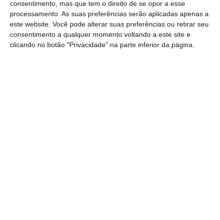
consentimento, mas que tem o direito de se opor a esse
reservas de hidrocarbonetos, devido à queda
processamento. As suas preferências serão aplicadas apenas a
este website. Você pode alterar suas preferências ou retirar seu
dos preços do crude, tiveram um efeito
consentimento a qualquer momento voltando a este site e
negativo de mais de 600 milhões de euros na
clicando no botão "Privacidade" na parte inferior da página.
contabilidade da companhia petrolífera, face
a igual período do ano anterior.
https://eco.sapo.pt/2019/10/31/lucro-da-repsol-cai-324-ate-setembro-para-1-466-milhoes-de-euros/
Copiar
Assine o ECO Premium
No momento em que a informação é
mais importante do que nunca, apoie