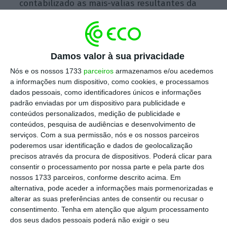
contabilizado as mais-valias resultantes da
venda da sua participação na espanhola Gas
Natural Fenosa, indica a petrolífera, que
reportou esta quinta-feira os seus resultados
Damos valor à sua privacidade
à Comissão Nacional do Mercado de Valores
Nós e os nossos 1733
parceiros
armazenamos e/ou acedemos
(CNMV), em Espanha.
a informações num dispositivo, como cookies, e processamos
dados pessoais, como identificadores únicos e informações
padrão enviadas por um dispositivo para publicidade e
Já o resultado líquido ajustado, que dá uma
conteúdos personalizados, medição de publicidade e
conteúdos, pesquisa de audiências e desenvolvimento de
melhor noção dos negócios,
cifrou-se em 1.637
serviços.
Com a sua permissão, nós e os nossos parceiros
milhões de euros,
uma queda 4,8% na
poderemos usar identificação e dados de geolocalização
comparação com idêntico período homólogo.
precisos através da procura de dispositivos. Poderá clicar para
consentir o processamento por nossa parte e pela parte dos
nossos 1733 parceiros, conforme descrito acima. Em
A inexistência de mais-valias, como aconteceu
alternativa, pode aceder a informações mais pormenorizadas e
no ano passado com a venda da participação
alterar as suas preferências antes de consentir ou recusar o
consentimento.
Tenha em atenção que algum processamento
na Gas Natural Fenosa (hoje Naturgy) e a
dos seus dados pessoais poderá não exigir o seu
menor valorização que atualmente têm as