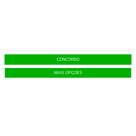
“Já todos interagimos com bots maus e bons. Mais
maus do que bons”
8 Agosto 2026
Linklaters e Pérez-Llorca assessoram venda da
Caravela
4 Agosto 2026
CONCORDO
Zelensky volta a pedir aos aliados sistemas de
MAIS OPÇÕES
defesa
5 Agosto 2026
BPF avança com linha de financiamento de 1.500
milhões
5 Agosto 2026