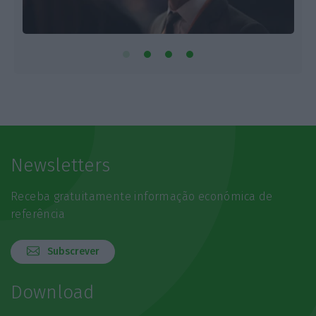
Newsletters
Receba gratuitamente informação económica de
referência
Subscrever
Download