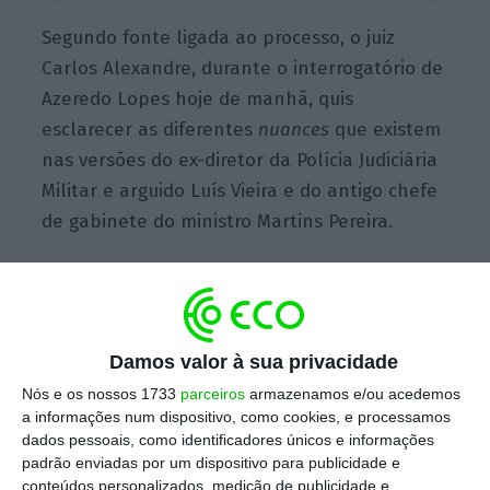
Segundo fonte ligada ao processo, o juiz
Carlos Alexandre, durante o interrogatório de
Azeredo Lopes hoje de manhã, quis
esclarecer as diferentes
nuances
que existem
nas versões do ex-diretor da Polícia Judiciária
Militar e arguido Luís Vieira e do antigo chefe
de gabinete do ministro Martins Pereira.
Carlos Alexandre disse mesmo estar à espera
que o ministro desempatasse já que, o
ex-
Damos valor à sua privacidade
diretor da PJM apresentou uma versão e o
chefe de gabinete Martins Pereira apresentou
Nós e os nossos 1733
parceiros
armazenamos e/ou acedemos
a informações num dispositivo, como cookies, e processamos
outra
.
dados pessoais, como identificadores únicos e informações
padrão enviadas por um dispositivo para publicidade e
conteúdos personalizados, medição de publicidade e