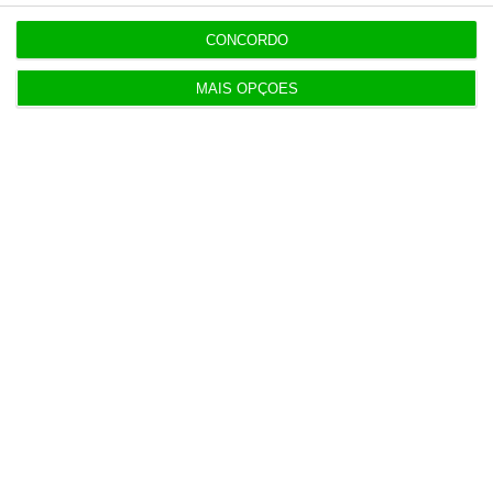
Seguro promulga decreto para regime de
heranças indivisas
CONCORDO
MAIS OPÇÕES
20:14
Bola da ‘mão de deus’ de Maradona em leilão por
dois milhões
20:13
Auditoria à Polícia Judiciaria foi pedida pelo atual
diretor
19:53
Diretor financeiro da PJ nega obra feita por amigo
de Neves