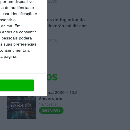
4 Agosto 2026
por um dispositivo
sa de audiências e
usar identificação e
Destroços de foguetão da
nsentir o
SpaceX deverão colidir com
o acima. Em
Lua
s antes de consentir
 pessoais poderá
5 Agosto 2026
s suas preferências
 consentimento a
da página.
Eventos
Fábrica 2030 – 10.º
Aniversário
14/10/2026
SAIBA MAIS