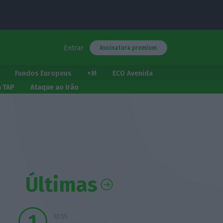
Entrar
Assinatura premium
Fundos Europeus
+M
ECO Avenida
a TAP
Ataque ao Irão
Últimas
12:55