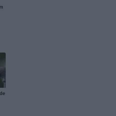
em
 de