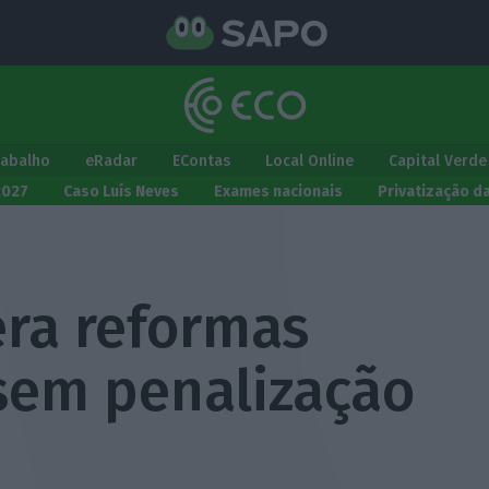
rabalho
eRadar
EContas
Local Online
Capital Verde
2027
Caso Luís Neves
Exames nacionais
Privatização d
ra reformas
sem penalização