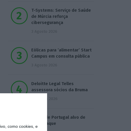
T-Systems: Serviço de Saúde
de Múrcia reforça
cibersegurança
3 Agosto 2026
Eólicas para ‘alimentar’ Start
Campus em consulta pública
3 Agosto 2026
Deloitte Legal Telles
assessora sócios da Bruma
4 Agosto 2026
Águas de Portugal alvo de
ciberataque
vo, como cookies, e