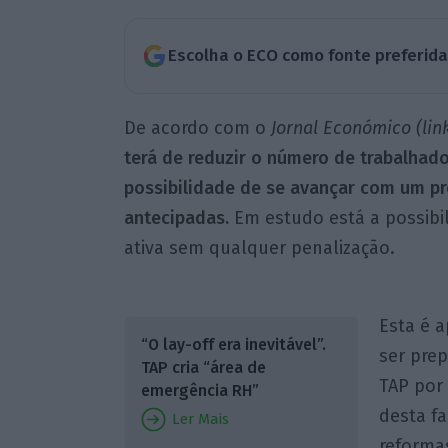
Escolha o ECO como fonte preferid
De acordo com o
Jornal Económico (link
terá de reduzir o número de trabalhad
possibilidade de se avançar com um pr
antecipadas.
Em estudo está a possibil
ativa sem qualquer penalização.
Esta é 
“O lay-off era inevitável”.
ser pre
TAP cria “área de
TAP por
emergência RH”
desta fa
Ler Mais
reforma