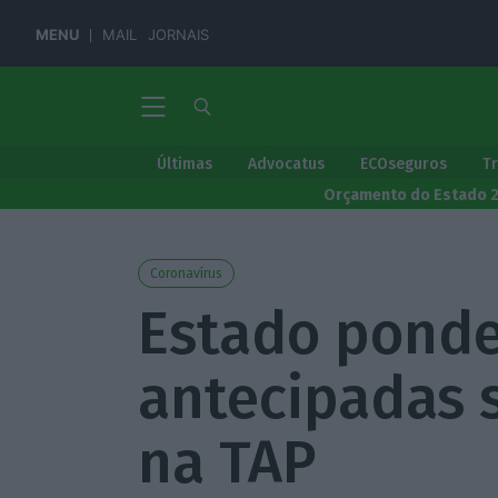
MENU
MAIL
JORNAIS
Últimas
Advocatus
ECOseguros
T
Orçamento do Estado 
Coronavírus
Estado ponde
antecipadas 
na TAP