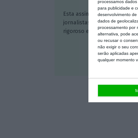
processamos dados p
para publicidade e 
Esta assinatura é uma forma
desenvolvimento de 
dados de geolocaliza
jornalistas. A nossa contrap
processamento por n
rigoroso e credível.
alternativa, pode ac
ou recusar o consen
não exigir o seu co
serão aplicadas apen
qualquer momento vol
Veja 
M