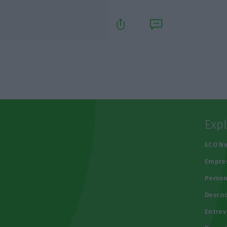
Exp
e
ECO N
Empre
Person
Descod
Entrev