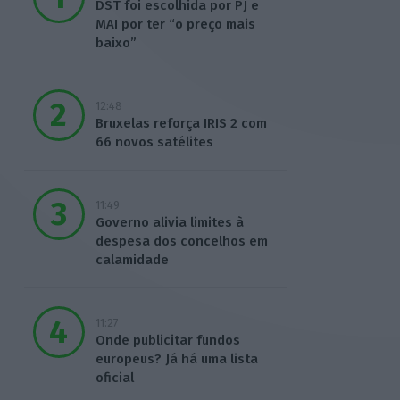
DST foi escolhida por PJ e
MAI por ter “o preço mais
baixo”
12:48
Bruxelas reforça IRIS 2 com
66 novos satélites
11:49
Governo alivia limites à
despesa dos concelhos em
calamidade
11:27
Onde publicitar fundos
europeus? Já há uma lista
oficial