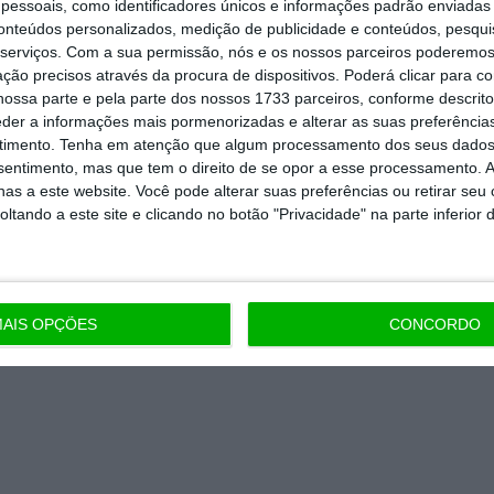
essoais, como identificadores únicos e informações padrão enviadas 
conteúdos personalizados, medição de publicidade e conteúdos, pesqui
 de apoiar o ECO e os seus
serviços.
Com a sua permissão, nós e os nossos parceiros poderemos 
ção precisos através da procura de dispositivos. Poderá clicar para co
artida é o jornalismo independente,
ossa parte e pela parte dos nossos 1733 parceiros, conforme descrit
eder a informações mais pormenorizadas e alterar as suas preferência
timento.
Tenha em atenção que algum processamento dos seus dados
nsentimento, mas que tem o direito de se opor a esse processamento. A
Assine já
as a este website. Você pode alterar suas preferências ou retirar seu
tando a este site e clicando no botão "Privacidade" na parte inferior 
todos os planos
AIS OPÇÕES
CONCORDO