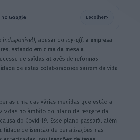
›
a no Google
Escolher
 indisponível)
, apesar do
lay-off
, a
empresa
ores, estando em cima da mesa a
ocesso de saídas através de reformas
idade de estes colaboradores saírem da vida
apenas uma das várias medidas que estão a
paradas no âmbito do plano de resgate da
 causa do Covid-19. Esse plano passará, além
cilidade de isenção de penalizações nas
s antecipadas, por
isenções de taxas,