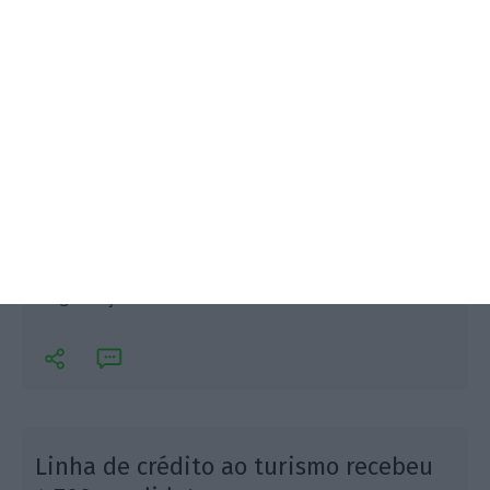
As empresas ligadas ao turismo, desde hotéis a
restaurantes, já podem pedir o selo de garantia
"Clean & Safe", que garante aos turistas o
cumprimento das recomendações de higiene e
segurança.
Linha de crédito ao turismo recebeu