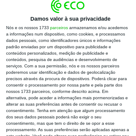
A boa notícia é que é possível pedir um
reembolso dessas reservas
,
tal como a
Damos valor à sua privacidade
Comissão Europeia já tinha referido
. O
Nós e os nossos 1733
parceiros
armazenamos e/ou acedemos
decreto-lei
que foi publicado esta quinta-
a informações num dispositivo, como cookies, e processamos
feira em Diário da República vem explicar
dados pessoais, como identificadores únicos e informações
padrão enviadas por um dispositivo para publicidade e
quem tem direito e como funcionam estes
conteúdos personalizados, medição de publicidade e
reembolsos.
conteúdos, pesquisa de audiências e desenvolvimento de
serviços.
Com a sua permissão, nós e os nossos parceiros
poderemos usar identificação e dados de geolocalização
precisos através da procura de dispositivos. Poderá clicar para
consentir o processamento por nossa parte e pela parte dos
nossos 1733 parceiros, conforme descrito acima. Em
alternativa, pode aceder a informações mais pormenorizadas e
alterar as suas preferências antes de consentir ou recusar o
consentimento.
Tenha em atenção que algum processamento
dos seus dados pessoais poderá não exigir o seu
consentimento, mas que tem o direito de se opor a esse
processamento. As suas preferências serão aplicadas apenas a
este website. Você pode alterar suas preferências ou retirar seu