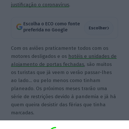
justificação o coronavírus
.
Escolha o ECO como fonte
›
Escolher
preferida no Google
Com os aviões praticamente todos com os
motores desligados e os
hotéis e unidades de
alojamento de portas fechadas
, são muitos
os turistas que já veem o verão passar-lhes
ao lado… ou pelo menos como tinham
planeado. Os próximos meses trarão uma
série de restrições devido à pandemia e já há
quem queira desistir das férias que tinha
marcadas.