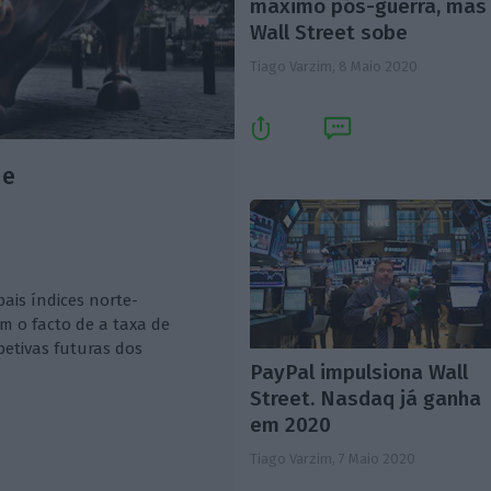
máximo pós-guerra, mas
Wall Street sobe
Tiago Varzim,
8 Maio 2020
de
pais índices norte-
 o facto de a taxa de
petivas futuras dos
PayPal impulsiona Wall
Street. Nasdaq já ganha
em 2020
Tiago Varzim,
7 Maio 2020