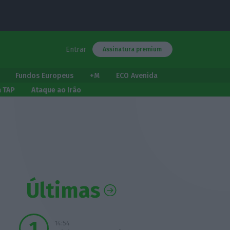
Entrar
Assinatura premium
Fundos Europeus
+M
ECO Avenida
a TAP
Ataque ao Irão
Últimas
14:54