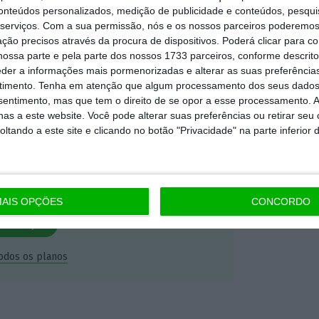
conteúdos personalizados, medição de publicidade e conteúdos, pesqui
dependente e rigoroso.
serviços.
Com a sua permissão, nós e os nossos parceiros poderemos 
ção precisos através da procura de dispositivos. Poderá clicar para co
ossa parte e pela parte dos nossos 1733 parceiros, conforme descrit
Premium e tenha acesso a notícias
eder a informações mais pormenorizadas e alterar as suas preferência
nta, às reportagens e especiais que
timento.
Tenha em atenção que algum processamento dos seus dados
ória.
nsentimento, mas que tem o direito de se opor a esse processamento. A
as a este website. Você pode alterar suas preferências ou retirar seu
tando a este site e clicando no botão "Privacidade" na parte inferior 
 de apoiar o ECO e os seus
artida é o jornalismo independente,
AIS OPÇÕES
CONCORDO
Assine já
todos os planos