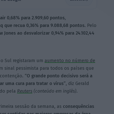
air 0,68% para 2.909,60 pontos
,
q que recua 0,36% para 9.088,68 pontos
. Pelo
w Jones ao desvalorizar 0,94% para 24.102,44
do Sul registaram um
aumento no número de
m sinal pessimista para todos os países que
 contenção.
“O grande ponto decisivo será a
r uma cura para tratar o vírus”
, diz Gerald
ado pela
Reuters
(conteúdo em inglês)
.
rimeira sessão da semana, as
consequências
 ser sentidas nas maiores empresas da área