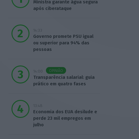
Ministra garante água segura
após ciberataque
14:33
Governo promete PSU igual
ou superior para 94% das
pessoas
OPINIÃO
14:00
Transparência salarial: guia
prático em quatro fases
13:48
Economia dos EUA desilude e
perde 23 mil empregos em
julho