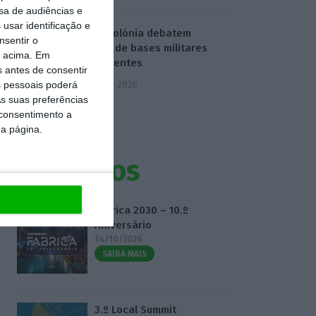
sa de audiências e
usar identificação e
EUA e Polónia debatem
nsentir o
criação de bases militares
o acima. Em
permanentes
s antes de consentir
5 Agosto 2026
 pessoais poderá
s suas preferências
 consentimento a
da página.
Eventos
Fábrica 2030 – 10.º
Aniversário
14/10/2026
SAIBA MAIS
3.º Local Summit