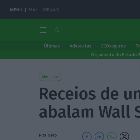
MENU
MAIL
JORNAIS
Últimas
Advocatus
ECOseguros
T
Orçamento do Estado 
Mercados
Receios de u
abalam Wall 
Rita Neto