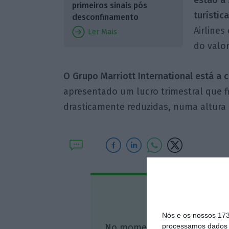
primeiros sinais pós
turística
desconfinamento
Airlines
Ler Mais
do valo
O Grupo Marriott International está a c
apresentado um lucro trimestral que f
drasticamente reduzidas, numa altura d
Assine o
Nós e os nossos 17
No momento em que a infor
processamos dados p