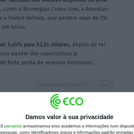
, como a Norwegian Cruise Line, a American
 e a United Airlines, que perdem mais de 3%
r em bolsa.
air 5,45% para 82,34 dólares
, depois de ter
icou aquém das expectativas já
e forte perda de reservas hoteleiras.
https://eco.sapo.pt/2020/05/11/receios-de-um-segundo-surto-abalam-wall-street/
Copiar
 ECO Premium
Damos valor à sua privacidade
33
parceiros
armazenamos e/ou acedemos a informações num dispositi
mação é mais importante do que
essoais, como identificadores únicos e informações padrão enviadas 