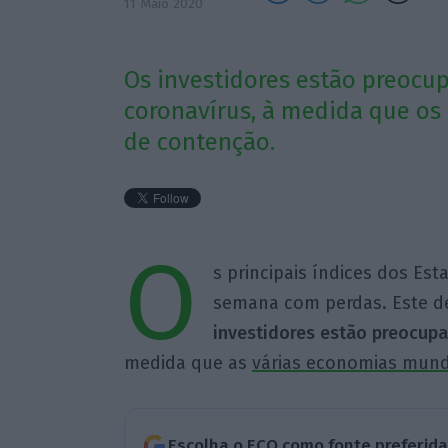
11 Maio 2020
Os investidores estão preoc
coronavírus, à medida que os
de contenção.
O
s principais índices dos Es
semana com perdas. Este 
investidores estão preocup
medida que as
várias economias mundi
Escolha o ECO como fonte preferid