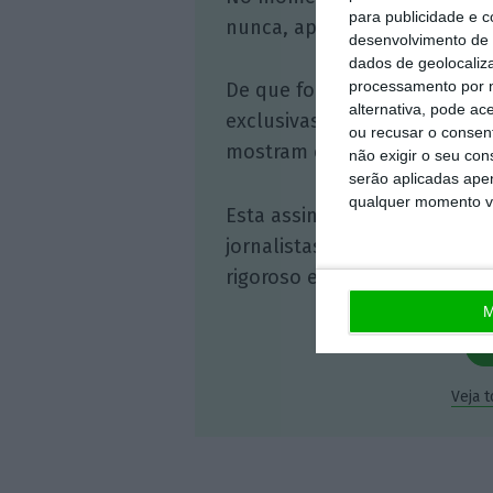
para publicidade e 
nunca, apoie o jornalismo in
desenvolvimento de 
dados de geolocaliza
processamento por n
De que forma? Assine o ECO 
alternativa, pode ac
exclusivas, à opinião que co
ou recusar o consen
mostram o outro lado da hist
não exigir o seu co
serão aplicadas apen
qualquer momento vol
Esta assinatura é uma forma
jornalistas. A nossa contrap
rigoroso e credível.
M
Veja 