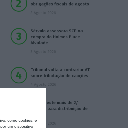
obrigações fiscais de agosto
3 Agosto 2026
Sérvulo assessora SCP na
compra do Holmes Place
Alvalade
3 Agosto 2026
Tribunal volta a contrariar AT
sobre tributação de cauções
4 Agosto 2026
Beja investe mais de 2,1
milhões para distribuição de
água
vo, como cookies, e
4 Agosto 2026
por um dispositivo