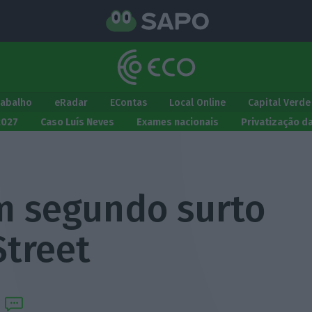
rabalho
eRadar
EContas
Local Online
Capital Verde
2027
Caso Luís Neves
Exames nacionais
Privatização d
m segundo surto
Street