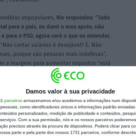
r medidas impopulares,
Rio respondeu: “Tudo
al para o país, eu darei o meu apoio, não
 e para o PSD, agora será o que eu entender,
. “Não cortar salários é desejável? É. Não
 mais, porque são pessoas mais indefesas”,
ém a margem para aumentar impostos “está
mos quatro anos os subiu “sem necessidade”.
ária e económica vir a provocar uma crise
Damos valor à sua privacidade
 é não existirem”, mas não excluiu esse
31
parceiros
armazenamos e/ou acedemos a informações num dispositi
essoais, como identificadores únicos e informações padrão enviadas 
ovocá-la se entender que há razões
, não serei
conteúdos personalizados, medição de publicidade e conteúdos, pesqui
programação feita, não me movo dessa forma,
serviços.
Com a sua permissão, nós e os nossos parceiros poderemos 
ção precisos através da procura de dispositivos. Poderá clicar para co
se do pais pode não ser provocar uma crise”,
ossa parte e pela parte dos nossos 1731 parceiros, conforme descrit