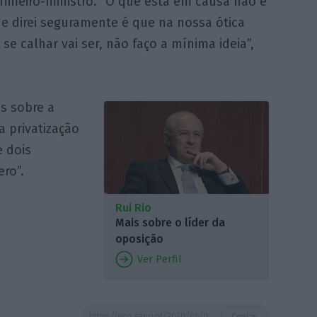
imeiro-ministro. “O que está em causa não é
ue direi seguramente é que na nossa ótica
se calhar vai ser, não faço a mínima ideia”,
as sobre a
 privatização
e dois
ro”.
Rui Rio
Mais sobre o líder da
oposição
Ver Perfil
https://eco.sapo.pt/2020/06/05/rio-contraria-costa-e-diz-que-portugal-ja-vive-em-austeridade-psd-quer-ajudar-no-suplementar/
Copiar