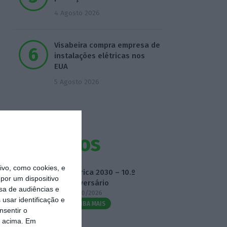
4 Agosto 2026
Visabeira compra empresa de
instalações elétricas nos
EUA
5 Agosto 2026
Eventos
vo, como cookies, e
Fábrica 2030 – 10.º
por um dispositivo
Aniversário
sa de audiências e
14/10/2026
usar identificação e
SAIBA MAIS
nsentir o
o acima. Em