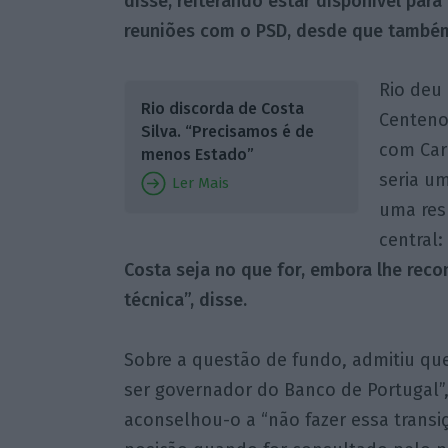
disse, reiterando estar disponível para
reuniões com o PSD, desde que também
Rio deu
Rio discorda de Costa
Centeno
Silva. “Precisamos é de
com Carl
menos Estado”
seria u
Ler Mais
uma resp
central: 
Costa seja no que for, embora lhe re
técnica”, disse.
Sobre a questão de fundo, admitiu qu
ser governador do Banco de Portugal”,
aconselhou-o a “não fazer essa transiç