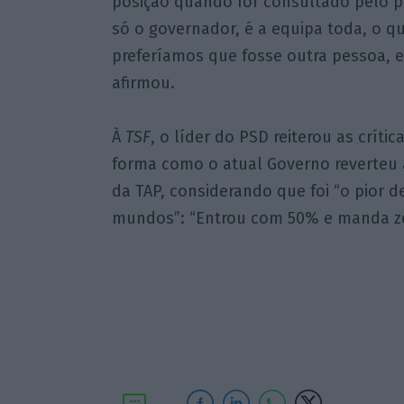
posição quando for consultado pelo pr
só o governador, é a equipa toda, o q
preferíamos que fosse outra pessoa, e 
afirmou.
À
TSF
, o líder do PSD reiterou as crític
forma como o atual Governo reverteu a
da TAP, considerando que foi “o pior d
mundos”: “Entrou com 50% e manda ze