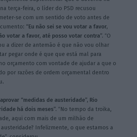
na terça-feira, o líder do PSD recusou
eter-se com um sentido de voto antes de
ocumento:
“Eu não sei se vou votar a favor,
o votar a favor, até posso votar contra”.
“O
ou a dizer de antemão é que não vou olhar
ar pegar onde é que que está mal para
r no orçamento com vontade de ajudar a que o
do por razões de ordem orçamental dentro
u.
 aprovar “medidas de austeridade”, Rio
eridade há dois meses”.
“No tempo da troika,
ade, aqui com mais de um milhão de
austeridade? Infelizmente, o que estamos a
de”, considerou.