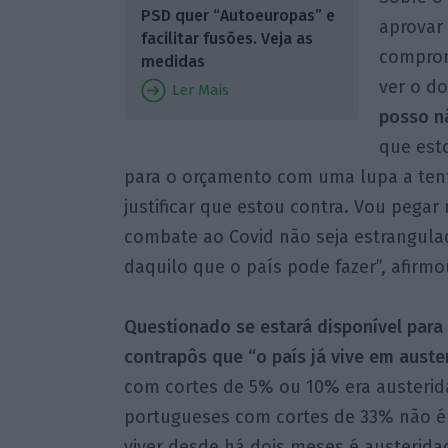
PSD quer “Autoeuropas” e
aprovar 
facilitar fusões. Veja as
comprom
medidas
ver o d
Ler Mais
posso nã
que est
para o orçamento com uma lupa a tent
justificar que estou contra. Vou pega
combate ao Covid não seja estrangula
daquilo que o país pode fazer”, afirmo
Questionado se estará disponível para
contrapôs que “o país já vive em aust
com cortes de 5% ou 10% era austerid
portugueses com cortes de 33% não é 
viver desde há dois meses é austerida