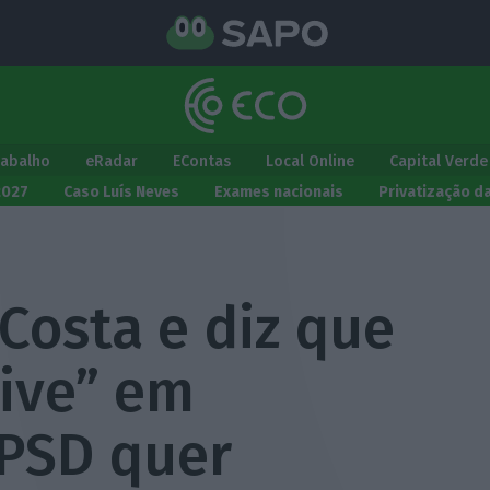
rabalho
eRadar
EContas
Local Online
Capital Verde
2027
Caso Luís Neves
Exames nacionais
Privatização d
 Costa e diz que
vive” em
 PSD quer