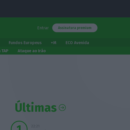
Entrar
Assinatura premium
Fundos Europeus
+M
ECO Avenida
a TAP
Ataque ao Irão
Últimas
22:21