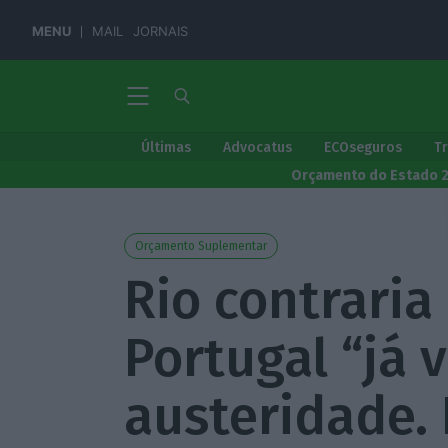
MENU
MAIL
JORNAIS
Últimas
Advocatus
ECOseguros
T
Orçamento do Estado 
Orçamento Suplementar
Rio contraria
Portugal “já 
austeridade.