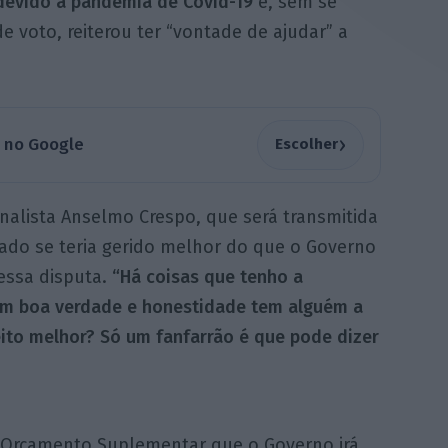
devido à pandemia de Covid-19
e, sem se
voto, reiterou ter “vontade de ajudar” a
›
a no Google
Escolher
nalista Anselmo Crespo, que será transmitida
onado se teria gerido melhor do que o Governo
essa disputa.
“Há coisas que tenho a
 em boa verdade e honestidade tem alguém a
feito melhor? Só um fanfarrão é que pode dizer
 Orçamento Suplementar que o Governo irá