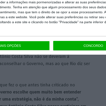
eder a informações mais pormenorizadas e alterar as suas preferência
timento.
Tenha em atenção que algum processamento dos seus dados
nsentimento, mas que tem o direito de se opor a esse processamento. A
até ser “um bocadinho mais” do que os 7,5%
as a este website. Você pode alterar suas preferências ou retirar seu
ue o
lay-off
deve manter-se até final do ano
tando a este site e clicando no botão "Privacidade" na parte inferior 
derando “inevitável” que uma parte continue
AIS OPÇÕES
CONCORDO
rmou que as críticas recentes ao primeiro-
tónio Costa Silva não se deveram à
conselhar o Governo, mas ao que Rio diz ser
 que fez o que antes tinha criticado no
verno escolhe quem muito bem entender
 uma estratégia, não é da minha conta”,