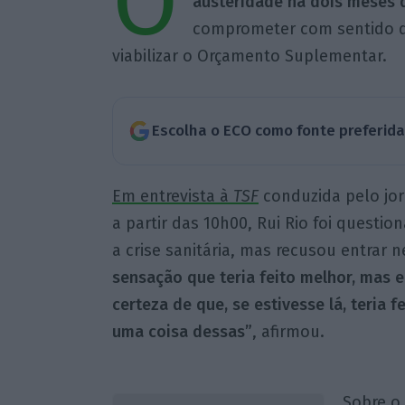
O
austeridade há dois meses 
comprometer com sentido de 
viabilizar o Orçamento Suplementar.
Escolha o ECO como fonte preferid
Em entrevista à
TSF
conduzida pelo jor
a partir das 10h00, Rui Rio foi questi
a crise sanitária, mas recusou entrar n
sensação que teria feito melhor, mas
certeza de que, se estivesse lá, teria 
uma coisa dessas”
, afirmou.
Sobre o