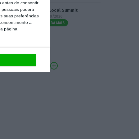
s antes de consentir
 pessoais poderá
3.º Local Summit
s suas preferências
07/10/2026
 consentimento a
SAIBA MAIS
da página.