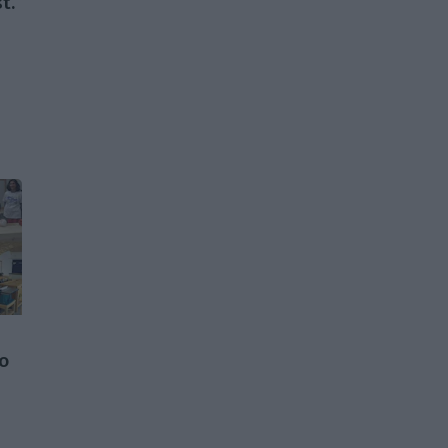
t.
do