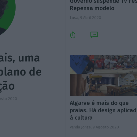
Governo suspende TV Fes
Repensa modelo
Lusa,
9 Abril 2020
ais, uma
plano de
ção
osto 2020
Algarve é mais do que
praias. Há design aplica
à cultura
Vanda Jorge,
9 Agosto 2020