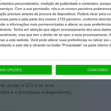
conteúdos personalizados, medição de publicidade e conteúdos, pesqui
serviços.
Com a sua permissão, nós e os nossos parceiros poderemos 
ção precisos através da procura de dispositivos. Poderá clicar para co
ossa parte e pela parte dos nossos 1733 parceiros, conforme descrit
 ECO Premium
eder a informações mais pormenorizadas e alterar as suas preferência
timento.
Tenha em atenção que algum processamento dos seus dados
nsentimento, mas que tem o direito de se opor a esse processamento. A
mação é mais importante do que
as a este website. Você pode alterar suas preferências ou retirar seu
dependente e rigoroso.
tando a este site e clicando no botão "Privacidade" na parte inferior 
Premium e tenha acesso a notícias
nta, às reportagens e especiais que
AIS OPÇÕES
CONCORDO
ória.
 de apoiar o ECO e os seus
artida é o jornalismo independente,