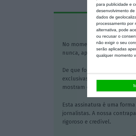
para publicidade e 
desenvolvimento de 
dados de geolocaliza
processamento por n
Assine o
alternativa, pode ac
ou recusar o consen
não exigir o seu co
No momento em que a infor
serão aplicadas apen
nunca, apoie o jornalismo in
qualquer momento vol
De que forma? Assine o ECO 
exclusivas, à opinião que co
M
mostram o outro lado da hist
Esta assinatura é uma forma
jornalistas. A nossa contrap
rigoroso e credível.