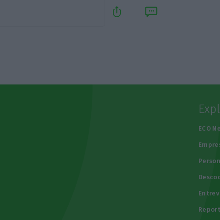
Exp
e
ECO N
Empre
Person
Descod
Entrev
Repor