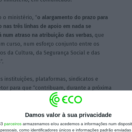
o ministério, “
o alargamento do prazo para
o nas três linhas de apoio em nada se
á num atraso na atribuição das verbas,
que
em curso, num esforço conjunto entre os
ios da Cultura, da Segurança Social e das
”.
s instituições, plataformas, sindicatos e
etor para que “contribuam, durante a próxima
o destes mecanismos de apoio, na tentativa
 de pessoas e entidades possível”.
Damos valor à sua privacidade
33
parceiros
armazenamos e/ou acedemos a informações num dispositi
https://eco.sapo.pt/2020/09/05/ministerio-da-cultura-alarga-prazo-de-inscricao-nas-linhas-de-apoio-ao-setor/
Copiar
essoais, como identificadores únicos e informações padrão enviadas 