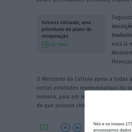
Segundo 
Setores culturais, uma
inscriçã
prioridade do plano de
traduzir
recuperação
está já 
Ler Mais
Ministér
Finanças
O Ministério da Cultura apela a todas a
outras entidades representativas do s
semana, para um reforço da divulgaçã
de que possam chegar ao maior número
Nós e os nossos 17
processamos dados p