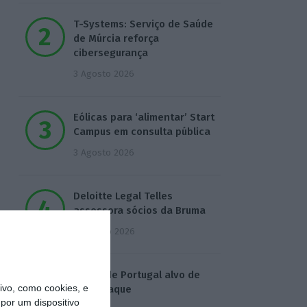
T-Systems: Serviço de Saúde
de Múrcia reforça
cibersegurança
3 Agosto 2026
Eólicas para ‘alimentar’ Start
Campus em consulta pública
3 Agosto 2026
Deloitte Legal Telles
assessora sócios da Bruma
4 Agosto 2026
Águas de Portugal alvo de
vo, como cookies, e
ciberataque
por um dispositivo