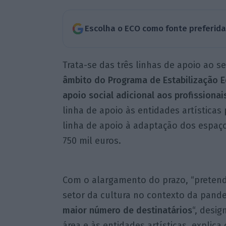
Escolha o ECO como fonte preferid
Trata-se das três linhas de apoio ao s
âmbito do Programa de Estabilização E
apoio social adicional aos profissionai
linha de apoio às entidades artísticas 
linha de apoio à adaptação dos espaço
750 mil euros.
Com o alargamento do prazo, “pretende
setor da cultura no contexto da pande
maior número de destinatários
“, desig
área e às entidades artísticas, explic