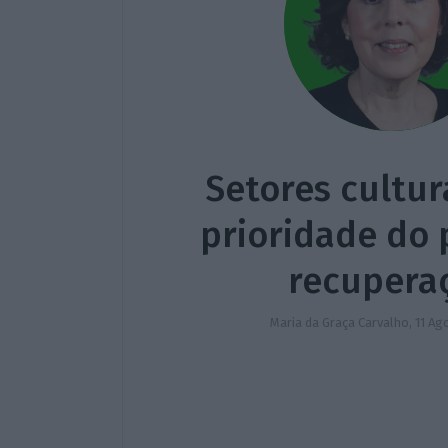
Setores cultur
prioridade do 
recupera
Maria da Graça Carvalho,
11 Ag