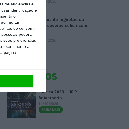
4 Agosto 2026
sa de audiências e
usar identificação e
nsentir o
Destroços de foguetão da
o acima. Em
SpaceX deverão colidir com
s antes de consentir
Lua
 pessoais poderá
s suas preferências
5 Agosto 2026
 consentimento a
da página.
Eventos
Fábrica 2030 – 10.º
Aniversário
14/10/2026
SAIBA MAIS