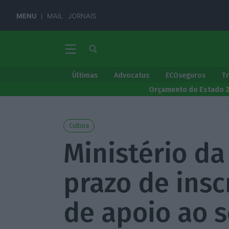
MENU
MAIL
JORNAIS
Últimas
Advocatus
ECOseguros
T
Orçamento do Estado 
Cultura
Ministério da
prazo de insc
de apoio ao s