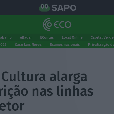
rabalho
eRadar
EContas
Local Online
Capital Verde
2027
Caso Luís Neves
Exames nacionais
Privatização d
 Cultura alarga
rição nas linhas
etor