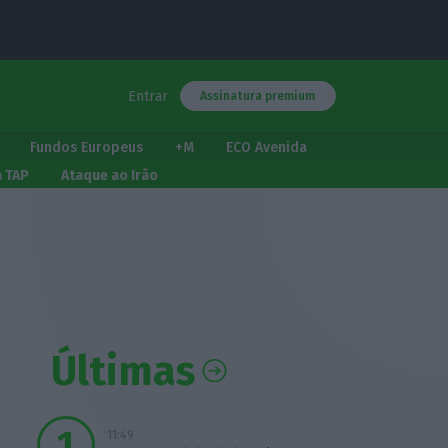
Entrar
Assinatura premium
Fundos Europeus
+M
ECO Avenida
a TAP
Ataque ao Irão
Últimas
11:49