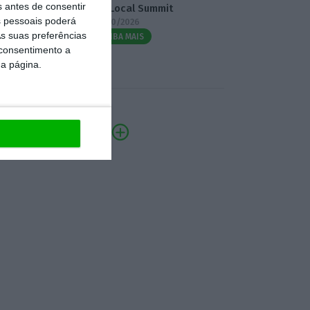
s antes de consentir
3.º Local Summit
 pessoais poderá
07/10/2026
s suas preferências
SAIBA MAIS
 consentimento a
da página.