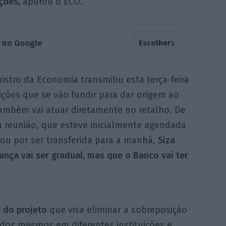
ções,
apurou o ECO.
›
a no Google
Escolher
stro da Economia transmitiu esta terça-feira
uições que se vão fundir para dar origem ao
ambém vai atuar diretamente no retalho. De
 reunião, que esteve inicialmente agendada
bou por ser transferida para a manhã,
Siza
ança vai ser gradual, mas que o Banco vai ter
 do projeto
que visa eliminar a sobreposição
 dos mesmos em diferentes instituições e