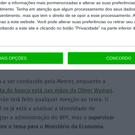
e
processo de fusão será uma oportunidade
eder a informações mais pormenorizadas e alterar as suas preferência
 colaboradores crescerem
e para tranquilizar
timento.
Tenha em atenção que algum processamento dos seus dados
nsentimento, mas que tem o direito de se opor a esse processamento. A
pas contou a sua experiência pessoal na
as a este website. Você pode alterar suas preferências ou retirar seu
eitão onde foi sócio de 2002 a outubro de
tando a este site e clicando no botão "Privacidade" na parte inferior 
esse espaço de tempo juntaram-se à firma,
 Teles e João Soares da Silva, recentemente
ório de Castro, Verde Pinho, Vieira Peres e
AIS OPÇÕES
CONCORDO
 a ser conduzido pela Mercer, enquanto a
dita do banco está nas mãos da Oliver Wyman
.
 não terá feito qualquer menção ao tema. O
se já está a analisar a idoneidade de
grar a administração do BPF, mas o
supervisor
re o tema para o Ministério da Economia.