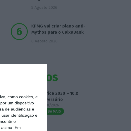
5 Agosto 2026
KPMG vai criar plano anti-
Mythos para o CaixaBank
6 Agosto 2026
Eventos
Fábrica 2030 – 10.º
vo, como cookies, e
Aniversário
por um dispositivo
14/10/2026
sa de audiências e
SAIBA MAIS
usar identificação e
nsentir o
o acima. Em