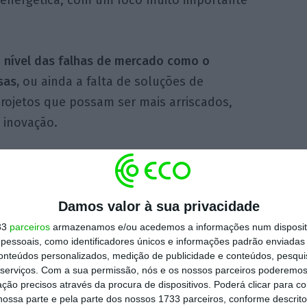
o nível das falhas de mercado como o
sas,
ou ainda a falta de soluções de
rojetos que possam ser mais arriscados,
 inovação.
capital social de 255 milhões de euros
–
Investimentos — um montante que será
No encontro desta terça-feira Siza Vieira
Damos valor à sua privacidade
l, mas só depois de esgotadas todas as
33
parceiros
armazenamos e/ou acedemos a informações num dispositi
essoais, como identificadores únicos e informações padrão enviadas 
conteúdos personalizados, medição de publicidade e conteúdos, pesqui
serviços.
Com a sua permissão, nós e os nossos parceiros poderemos 
ção precisos através da procura de dispositivos. Poderá clicar para co
sumo mais interno, Siza Vieira terá garantido
ossa parte e pela parte dos nossos 1733 parceiros, conforme descrit