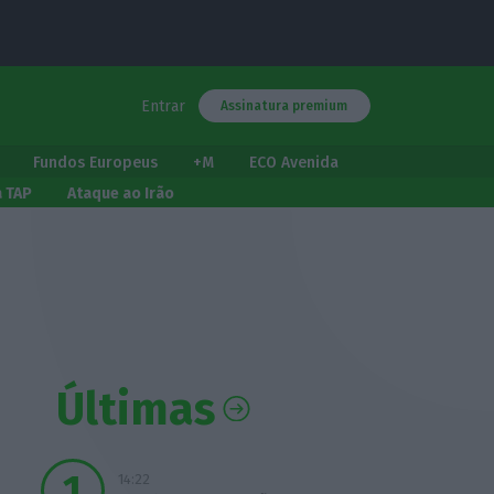
Entrar
Assinatura premium
Fundos Europeus
+M
ECO Avenida
a TAP
Ataque ao Irão
Últimas
14:22