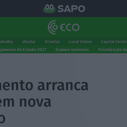
rabalho
eRadar
EContas
Local Online
Capital Verde
çamento do Estado 2027
Exames nacionais
Privatização d
ento arranca
sem nova
o