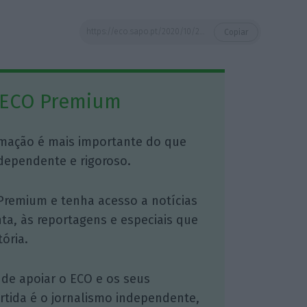
https://eco.sapo.pt/2020/10/21/banco-de-fomento-arranca-dia-3-ainda-sem-nova-administracao/
Copiar
 ECO Premium
mação é mais importante do que
dependente e rigoroso.
Premium e tenha acesso a notícias
nta, às reportagens e especiais que
ória.
 de apoiar o ECO e os seus
artida é o jornalismo independente,