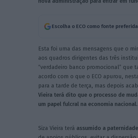
nova administração para entrar em fun
Escolha o ECO como fonte preferid
Esta foi uma das mensagens que o mini
aos quadros dirigentes das três instit
“verdadeiro banco promocional” que t
acordo com o que o ECO apurou, nesta
para a tarde de terça, mas depois aca
Vieira terá dito que o processo de mud
um papel fulcral na economia nacional.
Siza Vieira terá
assumido a paternidade
de apoios públicos, evitar a dispersão