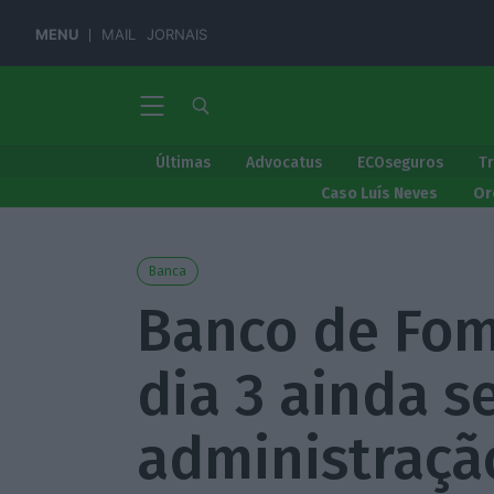
MENU
MAIL
JORNAIS
Últimas
Advocatus
ECOseguros
T
Caso Luís Neves
Or
Banca
Banco de Fom
dia 3 ainda 
administraçã