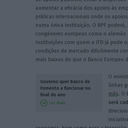
aumentar a eficácia dos apoios às empr
práticas internacionais onde os apoio
numa única instituição. O BPF poderá, 
congéneres europeus como o alemão Kf
Instituições com quem a IFD já pode o
condições de mercado dificilmente co
mais baixos do que o Banco Europeu d
O minist
Governo quer Banco de
linhas g
Fomento a funcionar no
mês
. O
final do ano
será cad
Ler Mais
direcion
iniciati
economia, bem como para a transição