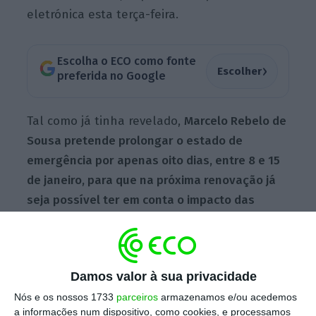
eletrónica esta terça-feira.
Escolha o ECO como fonte
›
Escolher
preferida no Google
Tal como já tinha revelado,
Marcelo Rebelo de
Sousa pretende prolongar o estado de
emergência por apenas oito dias, entre 8 e 15
de janeiro, para que na próxima renovação já
seja possível ter em conta o impacto das
festividades do Natal e do fim de ano nas
medidas a tomar para controlar a pandemia
em Portugal
. No dia 12 de janeiro haverá a
Damos valor à sua privacidade
reunião do Infarmed com os epidemiologistas
Nós e os nossos 1733
parceiros
armazenamos e/ou acedemos
para avaliar a situação.
a informações num dispositivo, como cookies, e processamos