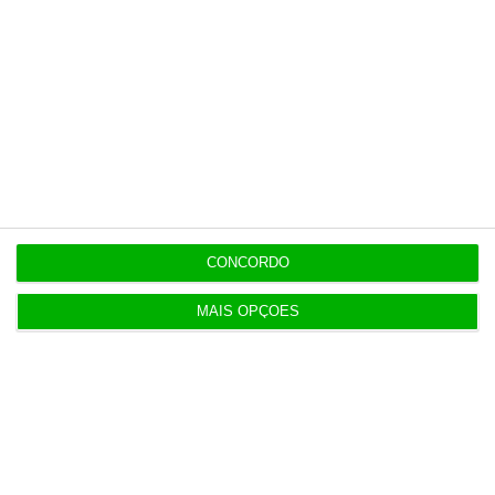
Assine já
Veja todos os planos
CONCORDO
Últimas
MAIS OPÇÕES
15:17
Polícia espanhola já pede passaporte a viajantes
de Itália
14:22
Honda HR-V: a razão vence a moda no trânsito e