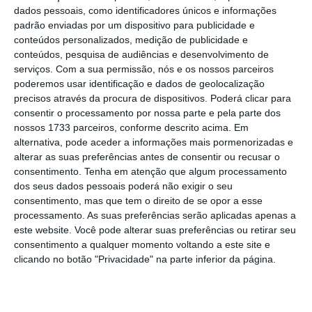
dados pessoais, como identificadores únicos e informações
padrão enviadas por um dispositivo para publicidade e
conteúdos personalizados, medição de publicidade e
Emergência prolongada. Presidenciais com medidas
conteúdos, pesquisa de audiências e desenvolvimento de
“especiais”
serviços.
Com a sua permissão, nós e os nossos parceiros
Ler Mais
poderemos usar identificação e dados de geolocalização
precisos através da procura de dispositivos. Poderá clicar para
consentir o processamento por nossa parte e pela parte dos
O
Presidente da República deverá divulgar o
nossos 1733 parceiros, conforme descrito acima. Em
decreto presidencial de renovação do estado
alternativa, pode aceder a informações mais pormenorizadas e
de emergência ainda esta terça-feira.
Esta
alterar as suas preferências antes de consentir ou recusar o
consentimento.
Tenha em atenção que algum processamento
quarta-feira, às 15h, o Parlamento vai discutir
dos seus dados pessoais poderá não exigir o seu
o relatório sobre a aplicação da Declaração
consentimento, mas que tem o direito de se opor a esse
do Estado de Emergência no período de 9 a
processamento. As suas preferências serão aplicadas apenas a
este website. Você pode alterar suas preferências ou retirar seu
23 de dezembro de 2020. Posteriormente, os
consentimento a qualquer momento voltando a este site e
deputados vão discutir e votar o pedido de
clicando no botão "Privacidade" na parte inferior da página.
autorização da renovação do estado de
emergência,
sendo expectável que PS e PSD