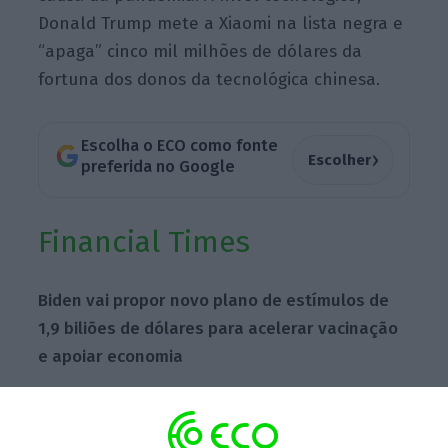
Donald Trump mete a Xiaomi na lista negra e
“apaga” cinco mil milhões de dólares da
fortuna dos donos da tecnológica chinesa.
Escolha o ECO como fonte
›
Escolher
preferida no Google
Financial Times
Biden vai propor novo plano de estímulos de
1,9 biliões de dólares para acelerar vacinação
e apoiar economia
O Presidente eleito norte-americano Joe