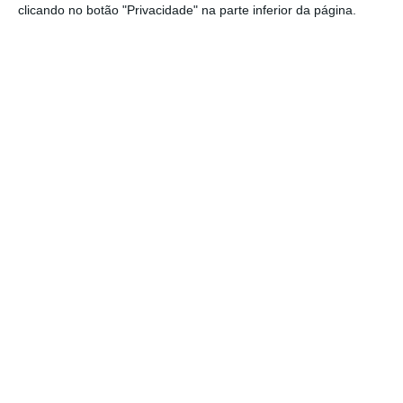
(acesso pago, conteúdo em inglês)
clicando no botão "Privacidade" na parte inferior da página.
Reuters
Economia britânica encolheu em novembro
devido ao confinamento
A economia britânica encolheu 2,6% em
novembro, a primeira queda mensal na
produção desde que o país esteve confinado
em abril. No entanto, a quebra registada foi
muito menor do que a maioria dos analistas
esperavam. Uma sondagem da Reuters tinha
apontado para uma contração de 5,7%. Já o
Banco de Inglaterra tinha estimado que a
economia britânica iria encolher um pouco