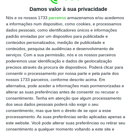
Biden pretende aplicar 1,9 biliões de dólares
Damos valor à sua privacidade
(1,5 biliões de euros) em medidas de
Nós e os nossos 1733
parceiros
armazenamos e/ou acedemos
aceleração da vacinação para a Covid-19 e
a informações num dispositivo, como cookies, e processamos
assistência financeira a pessoas e empresas.
dados pessoais, como identificadores únicos e informações
O plano contempla pagamentos adicionais
padrão enviadas por um dispositivo para publicidade e
conteúdos personalizados, medição de publicidade e
de 1.400 dólares para a maioria dos norte-
conteúdos, pesquisa de audiências e desenvolvimento de
americanos, que juntamente com outros de
serviços.
Com a sua permissão, nós e os nossos parceiros
600 dólares já aprovados pelo Congresso
poderemos usar identificação e dados de geolocalização
precisos através da procura de dispositivos. Poderá clicar para
elevam a ajuda financeira total a 2.000
consentir o processamento por nossa parte e pela parte dos
dólares por pessoa. Biden apela que é
nossos 1733 parceiros, conforme descrito acima. Em
necessário “agir agora”. “Uma crise de
alternativa, pode aceder a informações mais pormenorizadas e
alterar as suas preferências antes de consentir ou recusar o
profundo sofrimento humano está à vista de
consentimento.
Tenha em atenção que algum processamento
todos. Não há tempo a perder. Temos de agir
dos seus dados pessoais poderá não exigir o seu
e temos de agir agora”, disse Joe Biden.
consentimento, mas que tem o direito de se opor a esse
processamento. As suas preferências serão aplicadas apenas a
este website. Você pode alterar suas preferências ou retirar seu
Leia a notícia completa no Financial Times
consentimento a qualquer momento voltando a este site e