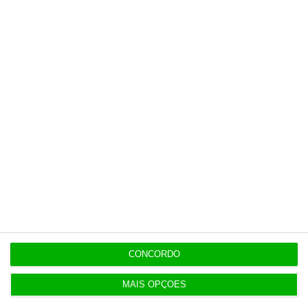
De que forma? Assine o ECO Premium e
tenha acesso a notícias exclusivas, à
opinião que conta, às reportagens e
especiais que mostram o outro lado da
história.
Esta assinatura é uma forma de apoiar
o ECO e os seus jornalistas. A nossa
contrapartida é o jornalismo
independente, rigoroso e credível.
Assine já
Veja todos os planos
CONCORDO
MAIS OPÇÕES