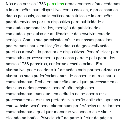
Nominal Bruta) nunca supera, em qualquer
Nós e os nossos 1733
parceiros
armazenamos e/ou acedemos
a informações num dispositivo, como cookies, e processamos
um dos bancos, os 1%, num contexto de juros
dados pessoais, como identificadores únicos e informações
zero por parte do Banco Central Europeu.
padrão enviadas por um dispositivo para publicidade e
conteúdos personalizados, medição de publicidade e
conteúdos, pesquisa de audiências e desenvolvimento de
serviços.
Com a sua permissão, nós e os nossos parceiros
Pelo facto de poderem render algum dinheiro
poderemos usar identificação e dados de geolocalização
extra a quem a eles adere, os
depósitos a
precisos através da procura de dispositivos. Poderá clicar para
prazo configuram-se como uma boa solução
consentir o processamento por nossa parte e pela parte dos
nossos 1733 parceiros, conforme descrito acima. Em
para quem tem vindo a ser capaz de compor as
alternativa, pode aceder a informações mais pormenorizadas e
suas poupanças
, sendo assim mais vantajoso
alterar as suas preferências antes de consentir ou recusar o
do que ter o montante “à ordem”. Por essa
consentimento.
Tenha em atenção que algum processamento
dos seus dados pessoais poderá não exigir o seu
razão, o ECO identificou a melhor opção
consentimento, mas que tem o direito de se opor a esse
oferecida por cada um de 18 bancos distintos,
processamento. As suas preferências serão aplicadas apenas a
destinados a todos os clientes que tenham
este website. Você pode alterar suas preferências ou retirar seu
consentimento a qualquer momento voltando a este site e
um
valor mínimo de, no máximo, cinco mil
clicando no botão "Privacidade" na parte inferior da página.
euros
para destinar a um depósito a prazo.