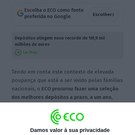
Escolha o ECO como fonte
›
Escolher
preferida no Google
Depósitos atingem novo recorde de 161,9 mil
milhões de euros
Ler Mais
Tendo em conta este contexto de elevada
poupança que está a ser vivido pelas famílias
nacionais, o
ECO procurou fazer uma seleção
dos melhores depósitos a prazo, a um ano
,
tendo por base a taxa de retorno associada a
cada um deles. Para tal, foi analisada a
oferta de 18 bancos que operam em Portugal,
Damos valor à sua privacidade
tendo-se concluído que a TANB (Taxa Anual