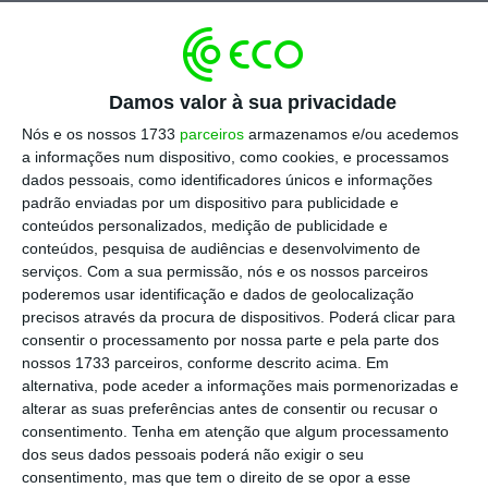
informação sobre farmácias de serviço 24
horas, fazer encomendas ou a pré-reserva de
medicamentos
, evitando assim deslocações
Damos valor à sua privacidade
desnecessárias, já prestou apoio a mais de 50
Nós e os nossos 1733
parceiros
armazenamos e/ou acedemos
mil portugueses, tendo sido registados mais
a informações num dispositivo, como cookies, e processamos
de 10 mil pedidos de medicamentos.
dados pessoais, como identificadores únicos e informações
padrão enviadas por um dispositivo para publicidade e
conteúdos personalizados, medição de publicidade e
conteúdos, pesquisa de audiências e desenvolvimento de
Indústria farmacêutica não está pronta para nova
serviços.
Com a sua permissão, nós e os nossos parceiros
pandemia
poderemos usar identificação e dados de geolocalização
Ler Mais
precisos através da procura de dispositivos. Poderá clicar para
consentir o processamento por nossa parte e pela parte dos
nossos 1733 parceiros, conforme descrito acima. Em
Os medicamentos ou produtos de saúde
são,
alternativa, pode aceder a informações mais pormenorizadas e
alterar as suas preferências antes de consentir ou recusar o
posteriormente, entregues ao domicílio ou
consentimento.
Tenha em atenção que algum processamento
recolhidos na farmácia da escolha do utente.
dos seus dados pessoais poderá não exigir o seu
consentimento, mas que tem o direito de se opor a esse