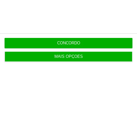
Populares
“Americanos consideram que há muita fruta
pendurada no futebol europeu”
7 Agosto 2026
CONCORDO
Candidaturas prolongadas até 10 de setembro
MAIS OPÇÕES
3 Agosto 2026
Há 2 candidatos a fornecer comboios de alta
velocidade à CP
3 Agosto 2026
Publicado contrato com consultora para pôr
ordem nos exames
4 Agosto 2026