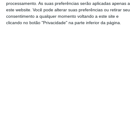
processamento. As suas preferências serão aplicadas apenas a
A Linha Nacional 1400 resulta de um projeto
este website. Você pode alterar suas preferências ou retirar seu
promovido pelas Farmácias, Ministério da
consentimento a qualquer momento voltando a este site e
Saúde e unidades locais de saúde no Norte
clicando no botão "Privacidade" na parte inferior da página.
do País, tendo sido alargada a todo o
território nacional em março do ano passado,
regiões autónomas incluídas, devido à
pandemia por covid-19.
https://eco.sapo.pt/2021/02/14/linha-1400-de-assistencia-farmaceutica-esta-disponivel-online-na-segunda-feira/
Copiar
Assine o ECO Premium