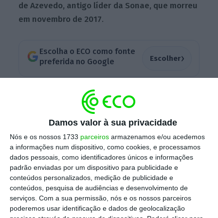
de Azevedo, antigo líder da Sonae, que morreu
em novembro de 2017
.
Escolha o ECO como fonte
›
Escolher
preferida no Google
Cláudia Azevedo, presidente executiva da
Sonae e filha de Belmiro de Azevedo,
anunciou o projeto aos jornalistas durante a
Damos valor à sua privacidade
apresentação dos resultados do grupo em
Nós e os nossos 1733
parceiros
armazenamos e/ou acedemos
2020.
a informações num dispositivo, como cookies, e processamos
dados pessoais, como identificadores únicos e informações
padrão enviadas por um dispositivo para publicidade e
conteúdos personalizados, medição de publicidade e
Cláudia Azevedo diz que leilão 5G “não tem pés nem
conteúdos, pesquisa de audiências e desenvolvimento de
cabeça”
serviços.
Com a sua permissão, nós e os nossos parceiros
poderemos usar identificação e dados de geolocalização
Ler Mais