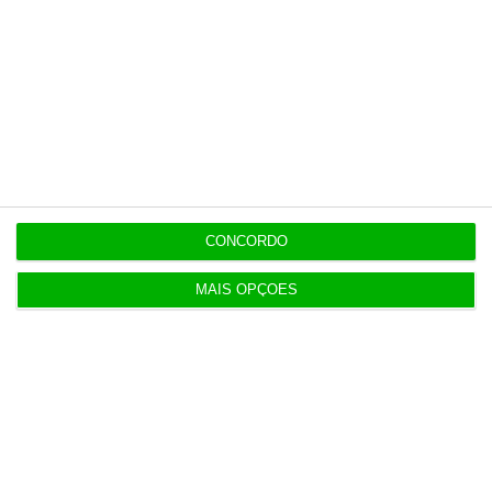
6 Agosto 2026
Praias com “impactos significativos” devido ao
mau tempo
6 Agosto 2026
Vending de Oliveira do Bairro compra fábrica de
copos e café
CONCORDO
MAIS OPÇÕES
Populares
Combustíveis. Cinco propostas de política fiscal