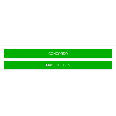
Veja todos os planos
Últimas
CONCORDO
5 Agosto 2026
MAIS OPÇÕES
Infantino “mentiu” e “enganou”. Luís Figo exige
demissão
5 Agosto 2026
Barcelos aprova concurso para nova ETAR de 35
milhões