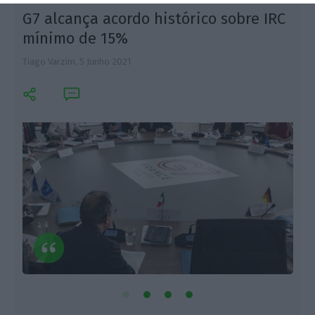
G7 alcança acordo histórico sobre IRC
mínimo de 15%
Tiago Varzim,
5 Junho 2021
E