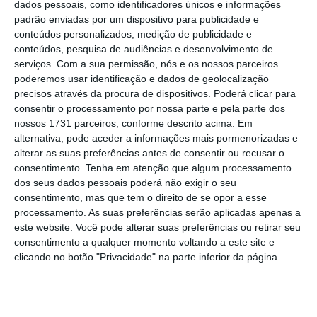
dados pessoais, como identificadores únicos e informações
Governo a caminhar no sentido exatamente
padrão enviadas por um dispositivo para publicidade e
conteúdos personalizados, medição de publicidade e
contrário àquilo que a economia portuguesa
conteúdos, pesquisa de audiências e desenvolvimento de
precisa
”, acusou hoje o presidente do PSD.
serviços.
Com a sua permissão, nós e os nossos parceiros
poderemos usar identificação e dados de geolocalização
precisos através da procura de dispositivos. Poderá clicar para
consentir o processamento por nossa parte e pela parte dos
“PS deve assumir a revisão da legislação laboral”
nossos 1731 parceiros, conforme descrito acima. Em
Ler Mais
alternativa, pode aceder a informações mais pormenorizadas e
alterar as suas preferências antes de consentir ou recusar o
consentimento.
Tenha em atenção que algum processamento
Segundo Rui Rio, esta promessa de mexer na
dos seus dados pessoais poderá não exigir o seu
consentimento, mas que tem o direito de se opor a esse
legislação laboral tem, “por contrapartida,
processamento. As suas preferências serão aplicadas apenas a
seguramente, a votação no orçamento de
este website. Você pode alterar suas preferências ou retirar seu
Estado” por parte do PCP e do BE e, neste
consentimento a qualquer momento voltando a este site e
clicando no botão "Privacidade" na parte inferior da página.
sentido, disse que o PS tem uma “relação de
amor-ódio” com estes dois partidos.