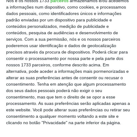
Nós e os nossos 1733
parceiros
armazenamos e/ou acedemos
a informações num dispositivo, como cookies, e processamos
PSD de suborçamentarem as despesas reais.
dados pessoais, como identificadores únicos e informações
padrão enviadas por um dispositivo para publicidade e
Os socialistas consideram que o
movimento
conteúdos personalizados, medição de publicidade e
conteúdos, pesquisa de audiências e desenvolvimento de
de cidadãos eleitores “Porto, o Nosso
serviços.
Com a sua permissão, nós e os nossos parceiros
Movimento” e o seu candidato, Rui Moreira,
poderemos usar identificação e dados de geolocalização
“pretendem confundir o eleitorado e os
precisos através da procura de dispositivos. Poderá clicar para
consentir o processamento por nossa parte e pela parte dos
portuenses”,
no que respeita à orçamentação
nossos 1733 parceiros, conforme descrito acima. Em
das campanhas eleitorais por parte dos
alternativa, pode aceder a informações mais pormenorizadas e
partidos políticos, nomeadamente do Partido
alterar as suas preferências antes de consentir ou recusar o
consentimento.
Tenha em atenção que algum processamento
Socialista.
dos seus dados pessoais poderá não exigir o seu
consentimento, mas que tem o direito de se opor a esse
Salientando que o ataque e a confusão em
processamento. As suas preferências serão aplicadas apenas a
este website. Você pode alterar suas preferências ou retirar seu
nada contribuem para o normal
consentimento a qualquer momento voltando a este site e
funcionamento do debate democrático, a
clicando no botão "Privacidade" na parte inferior da página.
candidatura de Tiago Barbosa Ribeiro
esclarece que o orçamento apresentado pelo