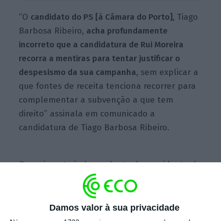
“O
candidato do PS [à Câmara do Porto],
Tiago
Barbosa Ribeiro,
acha profundamente
incorreto que a candidatura de Rui Moreira
recorra a mentiras para tentar justificar o
despesismo da sua campanha,
sem explicar a
que fontes de receita tenciona recorrer para
complementar a subvenção a que tem
direito” assinala em comunicado a
candidatura de Tiago Barbosa Ribeiro.
O movimento independente do presidente da
Câmara do Porto,
Rui Moreira, esclareceu
na
quinta-feira que
as despesas da campanha
para os cidadãos eleitores incluem 23% de IVA,
Damos valor à sua privacidade
contrariamente aos partidos, e acusou PS e