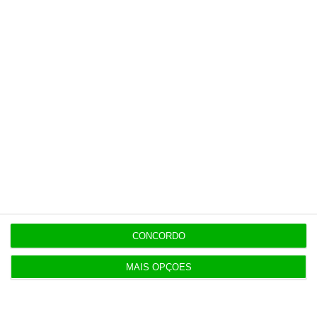
opinião que conta, às reportagens e
especiais que mostram o outro lado da
história.
Esta assinatura é uma forma de apoiar
o ECO e os seus jornalistas. A nossa
contrapartida é o jornalismo
independente, rigoroso e credível.
Assine já
Veja todos os planos
CONCORDO
MAIS OPÇÕES