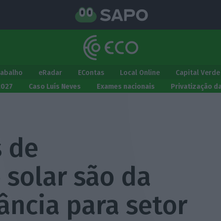
rabalho
eRadar
EContas
Local Online
Capital Verde
2027
Caso Luís Neves
Exames nacionais
Privatização d
 de
solar são da
ância para setor