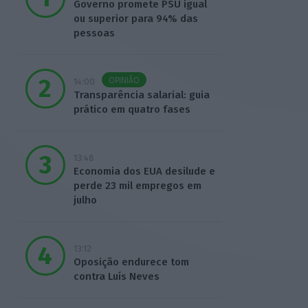
Governo promete PSU igual
ou superior para 94% das
pessoas
OPINIÃO
14:00
Transparência salarial: guia
prático em quatro fases
13:48
Economia dos EUA desilude e
perde 23 mil empregos em
julho
13:12
Oposição endurece tom
contra Luís Neves