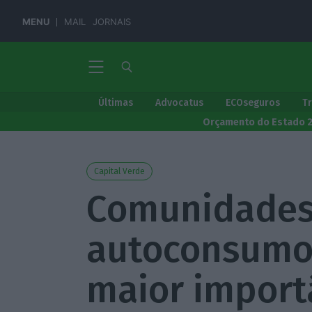
MENU
MAIL
JORNAIS
Últimas
Advocatus
ECOseguros
T
Orçamento do Estado 
Capital Verde
Comunidades
autoconsumo 
maior import