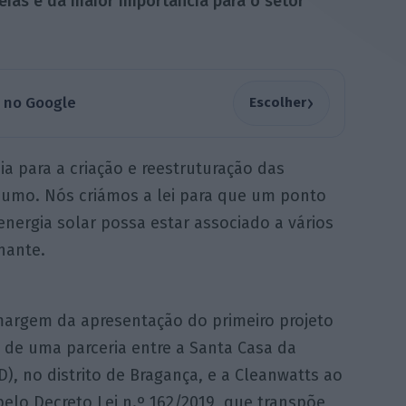
ias é da maior importância para o setor
›
a no Google
Escolher
a para a criação e reestruturação das
umo. Nós criámos a lei para que um ponto
energia solar possa estar associado a vários
nante.
margem da apresentação do primeiro projeto
 de uma parceria entre a Santa Casa da
), no distrito de Bragança, e a Cleanwatts ao
pelo Decreto Lei n.º 162/2019, que transpõe