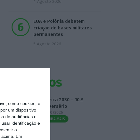
4 Agosto 2026
EUA e Polónia debatem
criação de bases militares
permanentes
5 Agosto 2026
Eventos
Fábrica 2030 – 10.º
vo, como cookies, e
Aniversário
por um dispositivo
14/10/2026
sa de audiências e
SAIBA MAIS
usar identificação e
nsentir o
o acima. Em