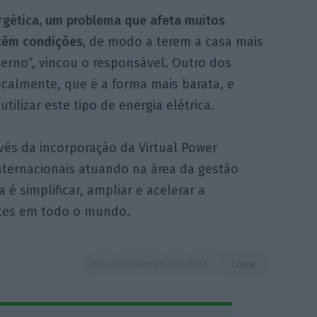
gética, um problema que afeta muitos
têm condições,
de modo a terem a casa mais
verno”, vincou o responsável. Outro dos
ocalmente, que é a forma mais barata, e
tilizar este tipo de energia elétrica.
vés da incorporação da Virtual Power
 internacionais atuando na área da gestão
 é simplificar, ampliar e acelerar a
ntes em todo o mundo.
https://eco.sapo.pt/2021/08/24/comunidades-de-autoconsumo-solar-sao-da-maior-importancia-para-setor-energetico-diz-ministro/
Copiar