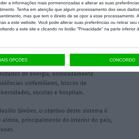
eder a informações mais pormenorizadas e alterar as suas preferência
eutralidade Carbónica, garantindo preços de
timento.
Tenha em atenção que algum processamento dos seus dados
nsentimento, mas que tem o direito de se opor a esse processamento. A
breza energética. “Na Europa,
espera-se que
as a este website. Você pode alterar suas preferências ou retirar seu
em em comunidades de energia até 2050”,
tando a este site e clicando no botão "Privacidade" na parte inferior 
watts.
i desenvolvido de forma modular, de modo a
AIS OPÇÕES
CONCORDO
ramentos legais e necessidades específicas
munidades de energia, nomeadamente
esidências unifamiliares, blocos de
iversidades, escolas e hospitais.
asílio Simões, o objetivo deste sistema é
aldeia, principalmente do interior do país,
ssoas.