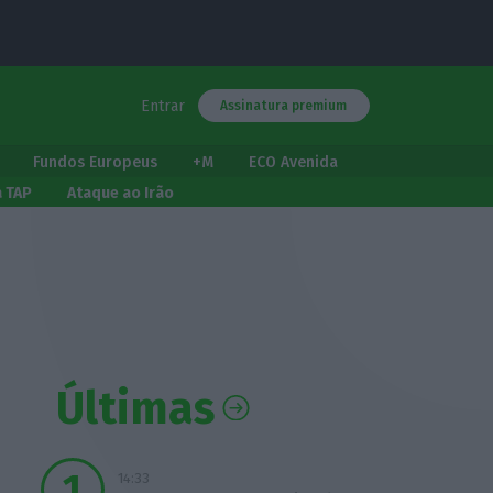
Entrar
Assinatura premium
Fundos Europeus
+M
ECO Avenida
a TAP
Ataque ao Irão
Últimas
14:33