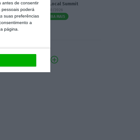
s antes de consentir
3.º Local Summit
 pessoais poderá
07/10/2026
s suas preferências
SAIBA MAIS
 consentimento a
da página.