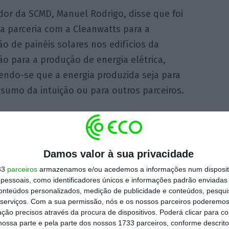
dor da SCMD, Manuel Rodrigo, disse que foi
a parceria com a Cleanwatts para a
ão de painéis solares nos edifícios da
ção para a produção de energia elétrica,
endo-se que a energia produzida seja para
sumo da intuição ou para outros parceiros.
 é que a energia que é desperdiçada após ao
ras instituições como a Câmara Municipal,
ores da Misericórdia e que possam usufruir
Damos valor à sua privacidade
étrica para consumo doméstico ”, explicou o
33
parceiros
armazenamos e/ou acedemos a informações num dispositi
essoais, como identificadores únicos e informações padrão enviadas 
conteúdos personalizados, medição de publicidade e conteúdos, pesqui
serviços.
Com a sua permissão, nós e os nossos parceiros poderemos 
a do setor, as comunidades de energia estão
ção precisos através da procura de dispositivos. Poderá clicar para co
ossa parte e pela parte dos nossos 1733 parceiros, conforme descrit
o mundo, para responder ao desafio de