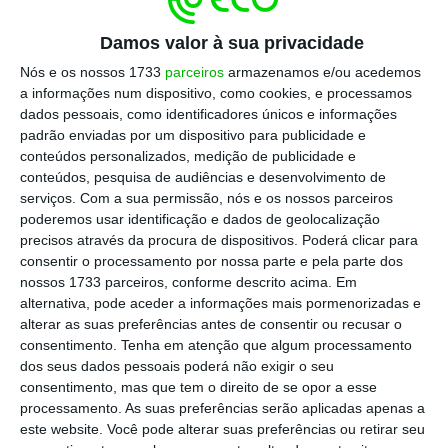
unidades de cuidados intensivos
(menos dois).
Damos valor à sua privacidade
Em termos regionais, a
maioria das novas
Nós e os nossos 1733
parceiros
armazenamos e/ou acedemos
infeções
volta a ser registada em
Lisboa e
a informações num dispositivo, como cookies, e processamos
dados pessoais, como identificadores únicos e informações
Vale do Tejo
(LVT). Dos 828 novos casos
padrão enviadas por um dispositivo para publicidade e
confirmados, 310 localizam-se nesta região
conteúdos personalizados, medição de publicidade e
(37,4%), seguindo-se a região Norte, que
conteúdos, pesquisa de audiências e desenvolvimento de
serviços.
Com a sua permissão, nós e os nossos parceiros
contabilizou 236 novas infeções (28,5%).
poderemos usar identificação e dados de geolocalização
precisos através da procura de dispositivos. Poderá clicar para
Boletim epidemiológico de 13 de
consentir o processamento por nossa parte e pela parte dos
nossos 1733 parceiros, conforme descrito acima. Em
outubro:
alternativa, pode aceder a informações mais pormenorizadas e
alterar as suas preferências antes de consentir ou recusar o
consentimento.
Tenha em atenção que algum processamento
dos seus dados pessoais poderá não exigir o seu
consentimento, mas que tem o direito de se opor a esse
processamento. As suas preferências serão aplicadas apenas a
este website. Você pode alterar suas preferências ou retirar seu