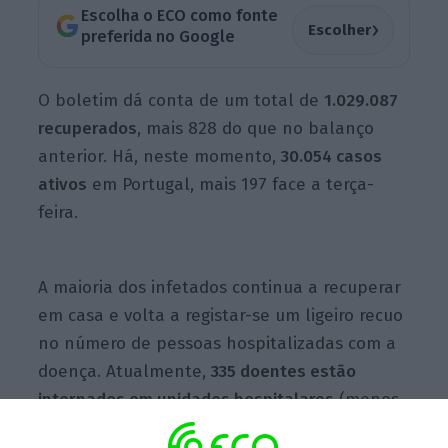
Escolha o ECO como fonte
›
Escolher
preferida no Google
O boletim dá conta de um total de
1.029.087
recuperados
, mais 828 do que no balanço
anterior. Há, neste momento,
30.054 casos
ativos
em Portugal, mais 197 face a terça-
feira.
A maioria dos infetados continua a recuperar
em casa e volta a registar-se um ligeiro recuo
no número de pessoas hospitalizadas com a
doença. Atualmente,
335 doentes estão
internados em unidades hospitalares
(menos
10 nas últimas 24 horas), dos quais
54 em