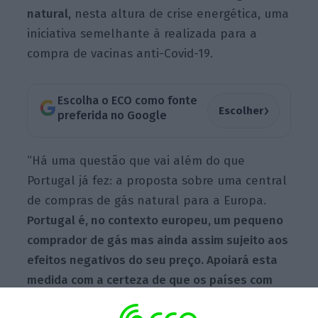
natural,
nesta altura de crise energética, uma
iniciativa semelhante à realizada para a
compra de vacinas anti-Covid-19.
Escolha o ECO como fonte
›
Escolher
preferida no Google
“Há uma questão que vai além do que
Portugal já fez: a proposta sobre uma central
de compras de gás natural para a Europa.
Portugal é, no contexto europeu, um pequeno
comprador de gás mas ainda assim sujeito aos
efeitos negativos do seu preço. Apoiará esta
medida com a certeza de que os países com
maior dimensão têm também de a apoiar, para