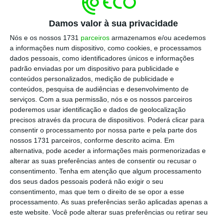
que venha a concretizar-se”
, disse ao
ECO/Capital Verde fonte oficial do ministério
Damos valor à sua privacidade
do Ambiente e da Ação Climática.
Nós e os nossos 1731
parceiros
armazenamos e/ou acedemos
a informações num dispositivo, como cookies, e processamos
dados pessoais, como identificadores únicos e informações
Instigada por vários países europeus que
padrão enviadas por um dispositivo para publicidade e
estão a ser duramente afetados,
conteúdos personalizados, medição de publicidade e
conteúdos, pesquisa de audiências e desenvolvimento de
nomeadamente Espanha,
Bruxelas chegou-se
serviços.
Com a sua permissão, nós e os nossos parceiros
à frente com um pacote de medidas
poderemos usar identificação e dados de geolocalização
temporárias e excecionais que os Estados-
precisos através da procura de dispositivos. Poderá clicar para
consentir o processamento por nossa parte e pela parte dos
membros podem e devem usar a curto e médio
nossos 1731 parceiros, conforme descrito acima. Em
prazo para proteger os cidadãos, sobretudo os
alternativa, pode aceder a informações mais pormenorizadas e
mais pobres e vulneráveis,
da escalada de
alterar as suas preferências antes de consentir ou recusar o
consentimento.
Tenha em atenção que algum processamento
preços da eletricidade que se têm observado.
dos seus dados pessoais poderá não exigir o seu
consentimento, mas que tem o direito de se opor a esse
As medidas, que incluem
vouchers
e taxas de
processamento. As suas preferências serão aplicadas apenas a
este website. Você pode alterar suas preferências ou retirar seu
IVA mais baixas para as famílias mais pobres,