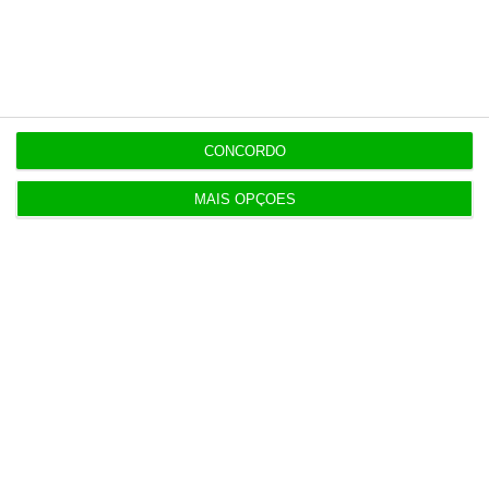
Esta assinatura é uma forma de apoiar
o ECO e os seus jornalistas. A nossa
contrapartida é o jornalismo
independente, rigoroso e credível.
CONCORDO
Assine já
MAIS OPÇÕES
Veja todos os planos
Últimas
22:21
Executivos da FIFA pressionados a aprovar plano