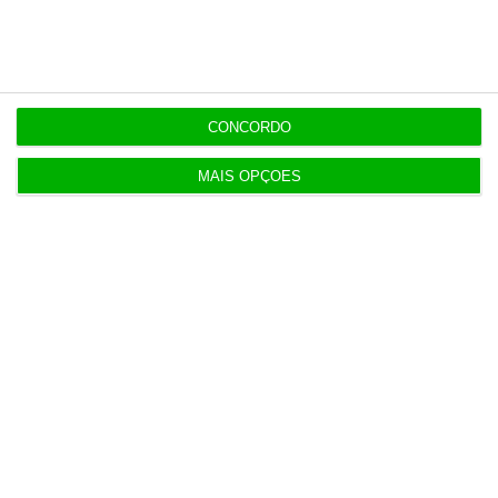
9:51
Portugal contribui com 81 milhões para resultado
da Generali
CONCORDO
9:41
Candidaturas ao superior sobem 21,8% para
MAIS OPÇÕES
máximo em 30 anos
9:32
Classe média absorveu maioria dos apoios do E-
Lar
9:00
Cada euro de receita da cerveja gera 37 euros
para o Estado