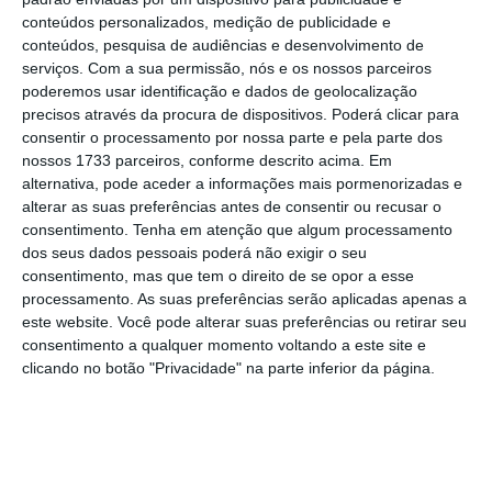
PPP no hospital de Loures vai acabar. Só resta uma
conteúdos personalizados, medição de publicidade e
na Saúde
conteúdos, pesquisa de audiências e desenvolvimento de
Ler Mais
serviços.
Com a sua permissão, nós e os nossos parceiros
poderemos usar identificação e dados de geolocalização
precisos através da procura de dispositivos. Poderá clicar para
A deputada comunista acrescentou que “a
consentir o processamento por nossa parte e pela parte dos
anunciada autonomia das unidades de saúde,
nossos 1733 parceiros, conforme descrito acima. Em
alternativa, pode aceder a informações mais pormenorizadas e
para a contratação de profissionais de saúde,
alterar as suas preferências antes de consentir ou recusar o
bem como a realização de investimento, é um
consentimento.
Tenha em atenção que algum processamento
embuste”.
dos seus dados pessoais poderá não exigir o seu
consentimento, mas que tem o direito de se opor a esse
processamento. As suas preferências serão aplicadas apenas a
Paula Santos explicou que a autonomia
este website. Você pode alterar suas preferências ou retirar seu
administrativa e financeira que está prevista
consentimento a qualquer momento voltando a este site e
clicando no botão "Privacidade" na parte inferior da página.
é contrariada quando o estatuto também
contempla que “a aprovação do plano
plurianual de recursos humanos” esteja
dependente de um parecer antecipado das