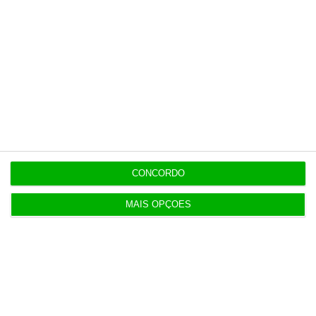
Populares
“Americanos consideram que há muita fruta
pendurada no futebol europeu”
7 Agosto 2026
Deloitte Legal Telles assessora sócios da Bruma
CONCORDO
4 Agosto 2026
MAIS OPÇÕES
Águas de Portugal alvo de ciberataque
4 Agosto 2026
Destroços de foguetão da SpaceX deverão colidir