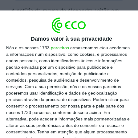
A notícia da recusa de Alexandra Leitão em
ser a nova líder parlamentar do PS foi
avançada pelo Expresso
online
. “A principal
razão, a principalíssima razão,
é considerar
Damos valor à sua privacidade
que o meu perfil é mais executivo, é nesse
Nós e os nossos 1733
parceiros
armazenamos e/ou acedemos
perfil que seria mais útil ao partido e ao
a informações num dispositivo, como cookies, e processamos
dados pessoais, como identificadores únicos e informações
Governo”,
justificou, numa declaração à
padrão enviadas por um dispositivo para publicidade e
agência Lusa.
conteúdos personalizados, medição de publicidade e
conteúdos, pesquisa de audiências e desenvolvimento de
serviços.
Com a sua permissão, nós e os nossos parceiros
poderemos usar identificação e dados de geolocalização
Eurico Brilhante Dias será o novo líder parlamentar
precisos através da procura de dispositivos. Poderá clicar para
do PS
consentir o processamento por nossa parte e pela parte dos
Ler Mais
nossos 1733 parceiros, conforme descrito acima. Em
alternativa, pode aceder a informações mais pormenorizadas e
alterar as suas preferências antes de consentir ou recusar o
A ainda ministra – que não integra o elenco
consentimento.
Tenha em atenção que algum processamento