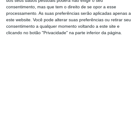
dos seus dados pessoais poderá não exigir o seu
do XXIII Governo Constitucional – disse ainda
consentimento, mas que tem o direito de se opor a esse
que
quer continuar na vida política e, ao
processamento. As suas preferências serão aplicadas apenas a
mesmo tempo, poder assumir outros desafios
este website. Você pode alterar suas preferências ou retirar seu
consentimento a qualquer momento voltando a este site e
profissionais, como a vida académica.
clicando no botão "Privacidade" na parte inferior da página.
Alexandra Leitão acrescentou ainda que
nunca esteve no Parlamento, pelo que não
faria sentido aceitar o convite
que lhe foi
dirigido pelo primeiro-ministro e secretário-
geral do PS.
https://eco.sapo.pt/2022/03/23/alexandra-leitao-recusa-convite-para-liderar-bancada-do-ps-por-ter-perfil-mais-executivo/
Copiar