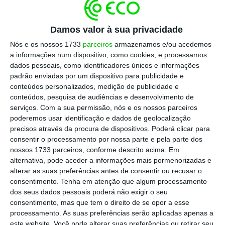
grande número de pormenores relevantes
subjacentes ao acordo político [alcançado
com Portugal e Espanha] e partilharam a sua
Damos valor à sua privacidade
avaliação preliminar”.
Nós e os nossos 1733
parceiros
armazenamos e/ou acedemos
a informações num dispositivo, como cookies, e processamos
dados pessoais, como identificadores únicos e informações
E, “embora não tenham sido tomadas
padrão enviadas por um dispositivo para publicidade e
decisões formais nesta fase, a Comissão
conteúdos personalizados, medição de publicidade e
conteúdos, pesquisa de audiências e desenvolvimento de
manteve-se em estreito contacto com as
serviços.
Com a sua permissão, nós e os nossos parceiros
autoridades espanholas e portuguesas sobre
poderemos usar identificação e dados de geolocalização
a conceção da medida”, acrescenta a mesma
precisos através da procura de dispositivos. Poderá clicar para
consentir o processamento por nossa parte e pela parte dos
fonte à Lusa.
nossos 1733 parceiros, conforme descrito acima. Em
alternativa, pode aceder a informações mais pormenorizadas e
alterar as suas preferências antes de consentir ou recusar o
Conselho de Ministros extra para aprovar limites no
consentimento.
Tenha em atenção que algum processamento
gás
dos seus dados pessoais poderá não exigir o seu
Ler Mais
consentimento, mas que tem o direito de se opor a esse
processamento. As suas preferências serão aplicadas apenas a
este website. Você pode alterar suas preferências ou retirar seu