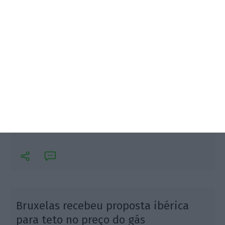
Gazprom enviou carta aos clientes europeus na
tentativa de acalmar os receios de que o
pagamento em rublos viole as sanções. Preços
descem na Europa.
Bruxelas recebeu proposta ibérica
para teto no preço do gás