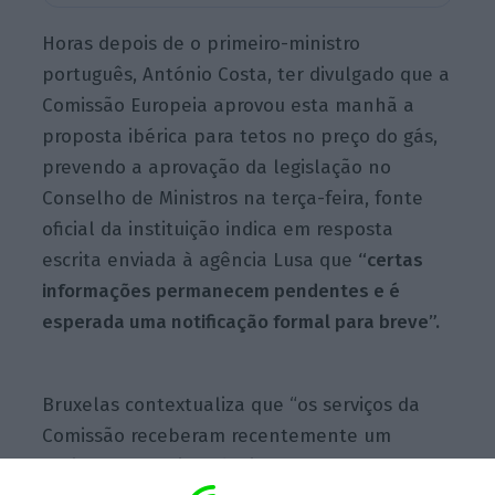
Horas depois de o primeiro-ministro
português, António Costa, ter divulgado que a
Comissão Europeia aprovou esta manhã a
proposta ibérica para tetos no preço do gás,
prevendo a aprovação da legislação no
Conselho de Ministros na terça-feira, fonte
oficial da instituição indica em resposta
escrita enviada à agência Lusa que
“certas
informações permanecem pendentes e é
esperada uma notificação formal para breve”.
Bruxelas contextualiza que “os serviços da
Comissão receberam recentemente um
projeto de medida técnica contendo um