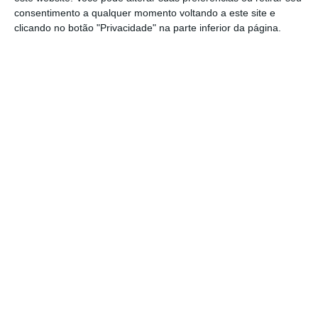
A
Comissão Europeia quer agora “chegar a
consentimento a qualquer momento voltando a este site e
decisões juridicamente sólidas o mais cedo
clicando no botão "Privacidade" na parte inferior da página.
possível, assegurando ao mesmo tempo, tal
como solicitado pelo Conselho Europeu, que as
medidas reduzam os preços do mercado da
eletricidade para empresas e consumidores e
não afetem as condições comerciais
, numa
medida contrária ao interesse comum”,
adianta.
O executivo comunitário diz ainda à Lusa
“tomar nota da intenção da Espanha e de
Portugal de adotar muito em breve legislação
que promulgue um mecanismo temporário de
emergência para mitigar o impacto dos
preços dos combustíveis fósseis no preço