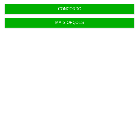
Nors fica com camiões e autocarros da Volvo na
CONCORDO
região Centro
6 Agosto 2026
MAIS OPÇÕES
Notas da 2.ª fase e reapreciações saem hoje
7 Agosto 2026
Seguro dá “luz verde” à Prestação Única, mas
deixa alertas
7 Agosto 2026
Livros pelo Telegram ‘rasgam’ mais de 75 milhões
às editoras
9 Agosto 2026