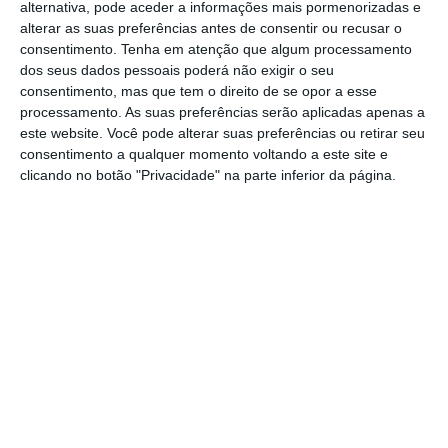
alternativa, pode aceder a informações mais pormenorizadas e
e tudo o que diz respeito a aspetos legais e
alterar as suas preferências antes de consentir ou recusar o
jurídicos do evento passam pela nossa
consentimento.
Tenha em atenção que algum processamento
dos seus dados pessoais poderá não exigir o seu
análise”, explicou.
consentimento, mas que tem o direito de se opor a esse
processamento. As suas preferências serão aplicadas apenas a
“O
trabalho é mais intenso neste período que
este website. Você pode alterar suas preferências ou retirar seu
consentimento a qualquer momento voltando a este site e
antecede o evento. Cerca de dois meses
clicando no botão "Privacidade" na parte inferior da página.
antes, a nossa equipa de advogados ‘vive’ no
parque da Bela Vista
e é em total sintonia
com a produção que cuidamos de todos os
contratos, de todas as questões legais, para
que o evento possa abrir portas ao público e
que nada possa acontecer sem estar
perfeitamente previsto em termos jurídicos”,
acrescentou a sócia.