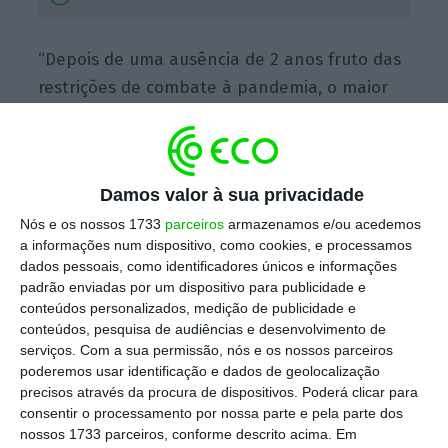
“Depois de uma ausência de 2 anos fruto das
restrições de combate à pandemia, o maior
festival de música em Portugal está de volta
e a
LEGALWORKS irá assegurar a assessoria
jurídica do Rock in Rio Lisboa, dando assim
Damos valor à sua privacidade
continuidade à relação estável, e sempre em
Nós e os nossos 1733
parceiros
armazenamos e/ou acedemos
crescimento, entre as duas entidades
“, refere
a informações num dispositivo, como cookies, e processamos
a firma.
dados pessoais, como identificadores únicos e informações
padrão enviadas por um dispositivo para publicidade e
conteúdos personalizados, medição de publicidade e
Para a sócia da LEGALWORKS, Andrea Campos,
conteúdos, pesquisa de audiências e desenvolvimento de
serviços.
Com a sua permissão, nós e os nossos parceiros
é com “
grande sentido de responsabilidade”
poderemos usar identificação e dados de geolocalização
que assessoram o Rock in Rio
. “A montagem
precisos através da procura de dispositivos. Poderá clicar para
de todo o evento conta com o nosso apoio
consentir o processamento por nossa parte e pela parte dos
nossos 1733 parceiros, conforme descrito acima. Em
jurídico. Fazemos parte da organização do RiR