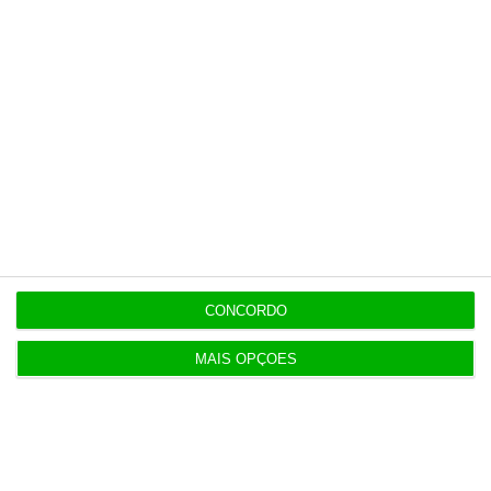
CONCORDO
Fonte: FJN
MAIS OPÇÕES
Os trabalhadores mais jovens são
desproporcionalmente mais atingidos por
esse desajustamento: em 2019, essa era a
realidade de 36% dos jovens com menos de 35