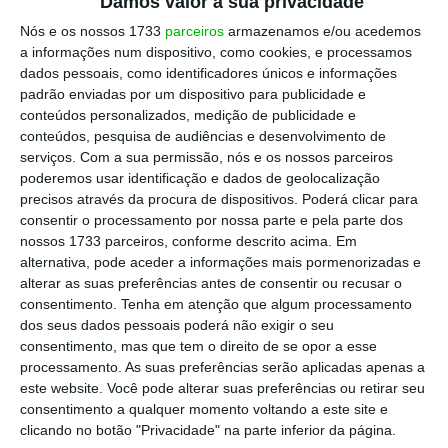
Damos valor à sua privacidade
resolver o tema do aumento dos salários
Nós e os nossos 1733
parceiros
armazenamos e/ou acedemos
médios, para que as pessoas possam ter um
a informações num dispositivo, como cookies, e processamos
futuro melhor e que o investimento que
dados pessoais, como identificadores únicos e informações
padrão enviadas por um dispositivo para publicidade e
fazem em educação seja devidamente
conteúdos personalizados, medição de publicidade e
recompensado.”
conteúdos, pesquisa de audiências e desenvolvimento de
serviços.
Com a sua permissão, nós e os nossos parceiros
poderemos usar identificação e dados de geolocalização
precisos através da procura de dispositivos. Poderá clicar para
consentir o processamento por nossa parte e pela parte dos
nossos 1733 parceiros, conforme descrito acima. Em
alternativa, pode aceder a informações mais pormenorizadas e
alterar as suas preferências antes de consentir ou recusar o
consentimento.
Tenha em atenção que algum processamento
dos seus dados pessoais poderá não exigir o seu
consentimento, mas que tem o direito de se opor a esse
processamento. As suas preferências serão aplicadas apenas a
este website. Você pode alterar suas preferências ou retirar seu
consentimento a qualquer momento voltando a este site e
clicando no botão "Privacidade" na parte inferior da página.