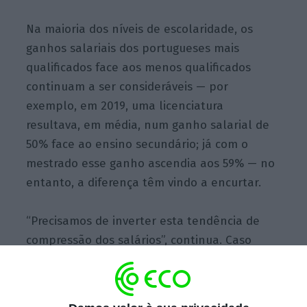
Na maioria dos níveis de escolaridade, os
ganhos salariais dos portugueses mais
qualificados face aos menos qualificados
continuam a ser consideráveis — por
exemplo, em 2019, uma licenciatura
resultava, em média, num ganho salarial de
50% face ao ensino secundário; já com o
mestrado esse ganho ascendia aos 59% — no
entanto, a diferença têm vindo a encurtar.
“Precisamos de inverter esta tendência de
compressão dos salários”, continua. Caso
contrário, o
risco que o país corre é alto e o
cenário seria “terrível”, antevê o líder da FJN.
“O país tem de assegurar que consegue