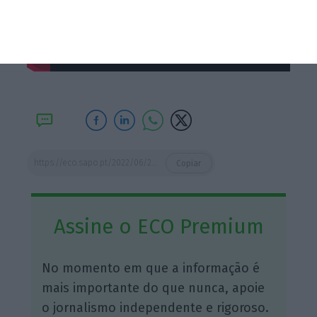
https://eco.sapo.pt/2022/06/21/numa-decada-salario-dos-portugueses-com-ensino-superior-caiu-11/
Copiar
Assine o ECO Premium
No momento em que a informação é
mais importante do que nunca, apoie
o jornalismo independente e rigoroso.