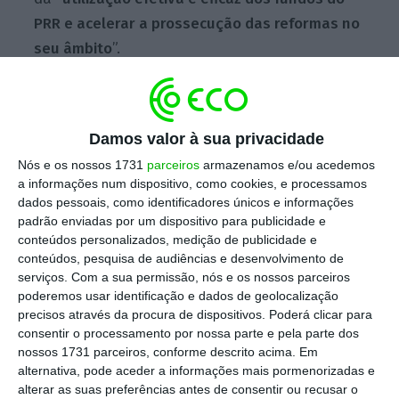
PRR e acelerar a prossecução das reformas no
seu âmbito
”.
Escolha o ECO como fonte
›
Escolher
preferida no Google
Damos valor à sua privacidade
Nós e os nossos 1731
parceiros
armazenamos e/ou acedemos
O Banco de Portugal salienta a importância
a informações num dispositivo, como cookies, e processamos
dados pessoais, como identificadores únicos e informações
de a perda de rendimento real da economia
padrão enviadas por um dispositivo para publicidade e
deva ser partilhada por todos os agentes
conteúdos personalizados, medição de publicidade e
destacando que “os mecanismos de
conteúdos, pesquisa de audiências e desenvolvimento de
serviços.
Com a sua permissão, nós e os nossos parceiros
indexação à inflação devem ser reavaliados,
poderemos usar identificação e dados de geolocalização
tendo em conta a importância de ancorar as
precisos através da procura de dispositivos. Poderá clicar para
expectativas dos agentes no objetivo de
consentir o processamento por nossa parte e pela parte dos
nossos 1731 parceiros, conforme descrito acima. Em
médio prazo do BCE.”
alternativa, pode aceder a informações mais pormenorizadas e
alterar as suas preferências antes de consentir ou recusar o