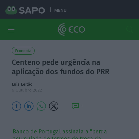
MENU
Economia
Centeno pede urgência na
aplicação dos fundos do PRR
Luís Leitão
6 Outubro 2022
1
Banco de Portugal assinala a "perda
acumulada de termos de troca da