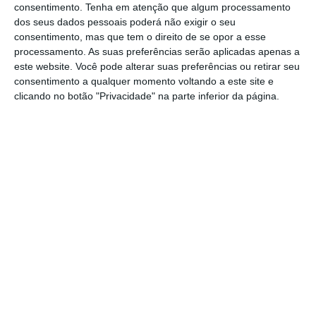
consentimento.
Tenha em atenção que algum processamento
Esta mensagem do Banco de Portugal vai ao
dos seus dados pessoais poderá não exigir o seu
consentimento, mas que tem o direito de se opor a esse
encontro da opinião defendida por diversas
processamento. As suas preferências serão aplicadas apenas a
ocasiões por Mário Centeno de que o apoio
este website. Você pode alterar suas preferências ou retirar seu
às famílias e empresas tem de ser realizado
consentimento a qualquer momento voltando a este site e
clicando no botão "Privacidade" na parte inferior da página.
com prudência e que quaisquer medidas
aplicadas sejam colocadas em prática em
coordenação com políticas europeias.
É nesse sentido que o boletim do Banco de
Portugal sublinha que a “a política
orçamental deverá atender ao facto de os
choques sobre os preços não afetarem da
mesma forma todas as famílias ou
empresas/setores de atividade” e que
“
medidas temporárias e específicas para