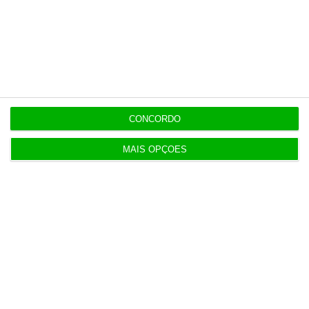
ENTREVISTA
8 Agosto 2026
“Já todos interagimos com bots maus e bons. Mais
maus do que bons”
8 Agosto 2026
Polícia espanhola já pede passaporte a viajantes
CONCORDO
de Itália
MAIS OPÇÕES
8 Agosto 2026
Honda HR-V: a razão vence a moda no trânsito e
nas férias
8 Agosto 2026
Eclipse. Dos óculos grátis aos telescópios de 12
mil euros