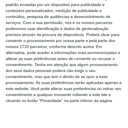
padrão enviadas por um dispositivo para publicidade e
Barroso. Estou realmente entusiasmado por
conteúdos personalizados, medição de publicidade e
fazer parte de um projeto de transição
conteúdos, pesquisa de audiências e desenvolvimento de
energética tão importante, num momento
serviços.
Com a sua permissão, nós e os nossos parceiros
poderemos usar identificação e dados de geolocalização
tão singular”, refere o novo diretor não-
precisos através da procura de dispositivos. Poderá clicar para
executivo da Savannah, citado em
consentir o processamento por nossa parte e pela parte dos
comunicado.
nossos 1733 parceiros, conforme descrito acima. Em
alternativa, pode aceder a informações mais pormenorizadas e
alterar as suas preferências antes de consentir ou recusar o
consentimento.
Tenha em atenção que algum processamento
Já o
chairman
da Savannah, Matthew King,
dos seus dados pessoais poderá não exigir o seu
considera que Diogo da Silveira é “líder
consentimento, mas que tem o direito de se opor a esse
processamento. As suas preferências serão aplicadas apenas a
empresarial altamente experiente com vasta
este website. Você pode alterar suas preferências ou retirar seu
experiência em Portugal e na Europa”.
consentimento a qualquer momento voltando a este site e
“Esperamos, em particular, aproveitar a sua
clicando no botão "Privacidade" na parte inferior da página.
experiência no setor da indústria primária,
através do seu cargo anterior com o principal
operador florestal português, Navigator, cujas