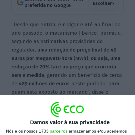
›
Escolher
preferida no Google
“Desde que entrou em vigor e até ao final do
ano passado, o mecanismo [ibérico] permitiu,
segundo as estimativas provisórias do
regulador,
uma redução do preço final de 49
euros por megawatt-hora (MWh), ou seja, uma
redução de 20% face ao preço que ocorreria
sem a medida
, gerando um benefício de cerca
de
489 milhões de euros
neste período, para
quem está exposto ao mercado”, disse o
ministro do Ambiente e da Ação Climática,
Duarte Cordeiro, que está a ser ouvido pela
comissão parlamentar de Ambiente e
Damos valor à sua privacidade
Energia, por requerimento do Bloco de
Nós e os nossos 1733
parceiros
armazenamos e/ou acedemos
Esquerda.