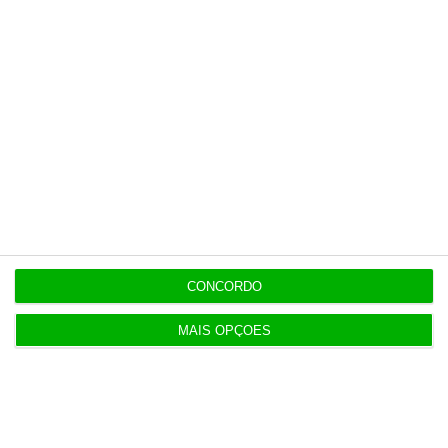
Assine já
Veja todos os planos
Últimas
21:14
Espanha repõe controlos fronteiriços a viajantes
CONCORDO
de Itália
MAIS OPÇÕES
21:10
Seguro promulga decreto para regime de
heranças indivisas