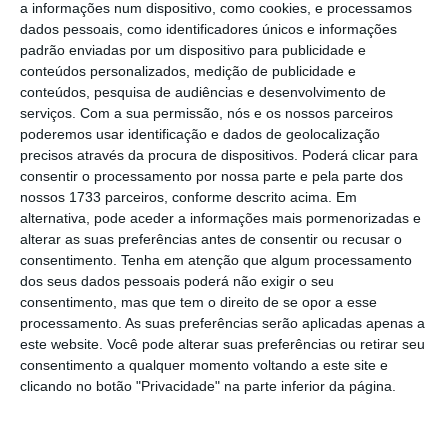
a informações num dispositivo, como cookies, e processamos
dados pessoais, como identificadores únicos e informações
padrão enviadas por um dispositivo para publicidade e
Já em dezembro, no que diz respeito ao preço
conteúdos personalizados, medição de publicidade e
conteúdos, pesquisa de audiências e desenvolvimento de
médio diário do mercado grossista de
serviços.
Com a sua permissão, nós e os nossos parceiros
eletricidade,
a poupança foi de 74 euros/MWh,
poderemos usar identificação e dados de geolocalização
o que representou um decréscimo de 36% face
precisos através da procura de dispositivos. Poderá clicar para
consentir o processamento por nossa parte e pela parte dos
ao preço sem a aplicação da medida.
nossos 1733 parceiros, conforme descrito acima. Em
alternativa, pode aceder a informações mais pormenorizadas e
Segundo o governante, tal deveu-se,
alterar as suas preferências antes de consentir ou recusar o
consentimento.
Tenha em atenção que algum processamento
essencialmente, “
a um maior peso das
dos seus dados pessoais poderá não exigir o seu
renováveis e à evolução dos preços do gás no
consentimento, mas que tem o direito de se opor a esse
mercado internacional”.
processamento. As suas preferências serão aplicadas apenas a
este website. Você pode alterar suas preferências ou retirar seu
consentimento a qualquer momento voltando a este site e
“Para terem uma ideia do efeito do
clicando no botão "Privacidade" na parte inferior da página.
mecanismo, o preço médio obtido em
Portugal em dezembro foi menos de metade