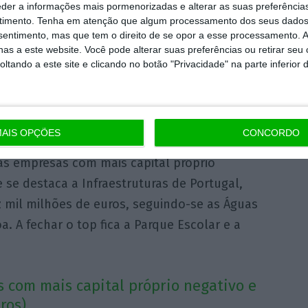
eder a informações mais pormenorizadas e alterar as suas preferência
ta 15,6% do PIB nacional.
Registou um
timento.
Tenha em atenção que algum processamento dos seus dados
nsentimento, mas que tem o direito de se opor a esse processamento. A
2020.
as a este website. Você pode alterar suas preferências ou retirar seu
tando a este site e clicando no botão "Privacidade" na parte inferior 
inal de 2021, o SEE em análise
empregava 156
representando 3,2% do emprego nacional e
eportado pela DGAEP”.
AIS OPÇÕES
CONCORDO
a as empresas com mais capital próprio
 se destaca a Infraestruturas de Portugal,
 mil milhões de euros, seguindo-se as Águas
a. A fechar o top fica a Parque Escolar e a
s com mais capital próprio negativo e
ros)