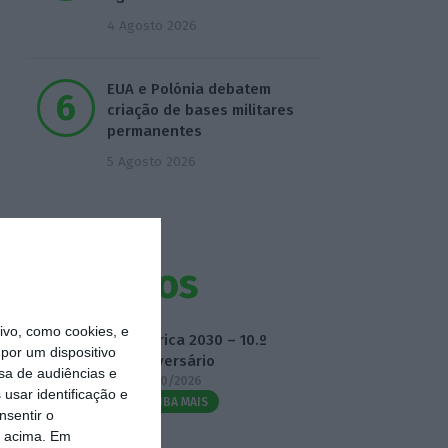
4 Agosto 2026
EUA e Polónia debatem
criação de bases militares
permanentes
5 Agosto 2026
Eventos
vo, como cookies, e
Fábrica 2030 – 10.º
por um dispositivo
Aniversário
sa de audiências e
14/10/2026
usar identificação e
SAIBA MAIS
nsentir o
o acima. Em