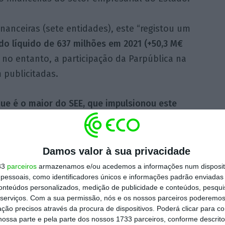
nanceiras (sete entidades), este “registou um
do líquido de 637 milhões em 2021 (+50,3 M€
, no entanto, a participação da Parpública na
 publicitadas.
que é o maior do SEE, que impulsionou este
hadores como de volume de negócios”, nota
Damos valor à sua privacidade
ao universo total, composto pelas empresas
33
parceiros
armazenamos e/ou acedemos a informações num dispositi
essoais, como identificadores únicos e informações padrão enviadas 
ras e não financeiras “a função de acionista
conteúdos personalizados, medição de publicidade e conteúdos, pesqui
 pelo Estado direta ou indiretamente através
serviços.
Com a sua permissão, nós e os nossos parceiros poderemos 
esas por si participadas abrangia um
capital
ção precisos através da procura de dispositivos. Poderá clicar para co
ossa parte e pela parte dos nossos 1733 parceiros, conforme descrit
otal de 33,5 mil milhões de euros”, o que