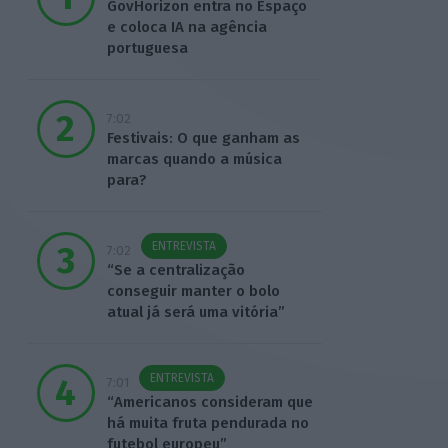
GovHorizon entra no Espaço
e coloca IA na agência
portuguesa
7:02
Festivais: O que ganham as
marcas quando a música
para?
ENTREVISTA
7:02
“Se a centralização
conseguir manter o bolo
atual já será uma vitória”
ENTREVISTA
7:01
“Americanos consideram que
há muita fruta pendurada no
futebol europeu”