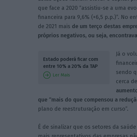
que face a 2020 “assistiu-se a uma ev
financeira para 9,6% (+6,5 p.p.)”. No e
de 2021 mais
de um terço destas empres
próprios negativos, ou seja, encontrava
Já o vo
Estado poderá ficar com
financei
entre 10% a 20% da TAP
sendo q
Ler Mais
cerca de
aumento 
que “mais do que compensou a redução 
plano de reestruturação em curso”.
É de sinalizar que os setores da saúd
mais representativos das empresas não