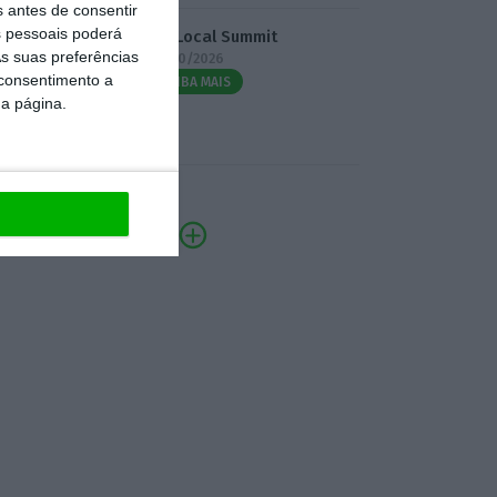
s antes de consentir
 pessoais poderá
3.º Local Summit
s suas preferências
07/10/2026
 consentimento a
SAIBA MAIS
da página.