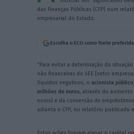
mostrar um “significativo des
das Finanças Públicas (CFP) num rela
empresarial do Estado.
Escolha o ECO como fonte preferid
“Para evitar a deterioração da situação
não financeiras do SEE [setor empresa
líquidos negativos, o
acionista público
milhões de euros,
através do aumento d
euros) e da conversão de empréstimos e
adianta o CFP, no relatório publicado e
Estas ações fizeram elevar o capital p