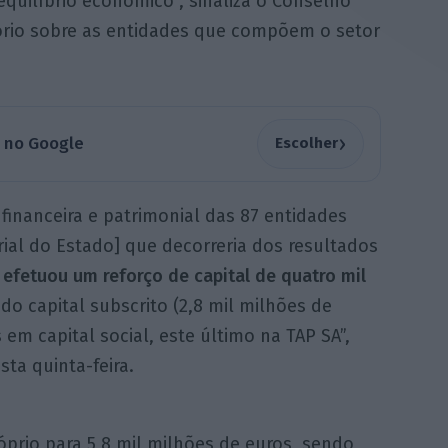
equilíbrio económico”, sinaliza o Conselho
tório sobre as entidades que compõem o setor
›
a no Google
Escolher
 financeira e patrimonial das 87 entidades
rial do Estado] que decorreria dos resultados
 efetuou um reforço de capital de quatro mil
o capital subscrito (2,8 mil milhões de
m capital social, este último na TAP SA”,
sta quinta-feira.
róprio para 5,8 mil milhões de euros, sendo