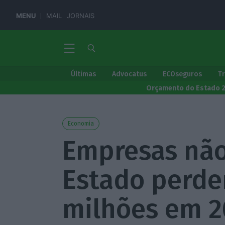
MENU
MAIL
JORNAIS
Últimas
Advocatus
ECOseguros
T
Orçamento do Estado 
Economia
Empresas não
Estado perder
milhões em 2