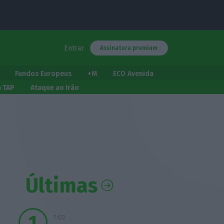
Entrar
Assinatura premium
Fundos Europeus
+M
ECO Avenida
a TAP
Ataque ao Irão
Últimas
7:02