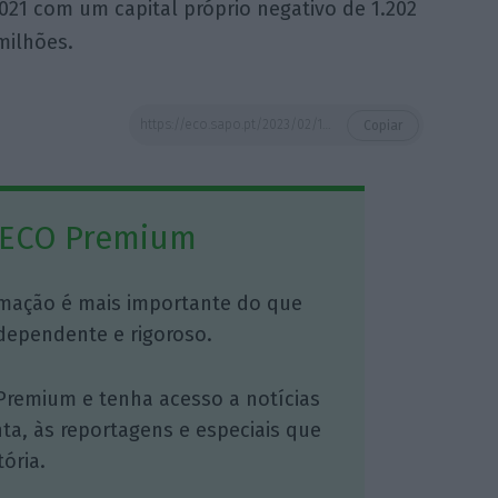
21 com um capital próprio negativo de 1.202
milhões.
https://eco.sapo.pt/2023/02/16/empresas-nao-financeiras-do-estado-perderam-31-mil-milhoes-em-2021-um-terco-estava-em-falencia-tecnica/
Copiar
 ECO Premium
mação é mais importante do que
dependente e rigoroso.
Premium e tenha acesso a notícias
nta, às reportagens e especiais que
ória.