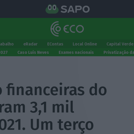
rabalho
eRadar
EContas
Local Online
Capital Verde
2027
Caso Luís Neves
Exames nacionais
Privatização d
 financeiras do
am 3,1 mil
021. Um terço